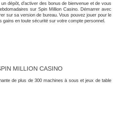
e un dépôt, d’activer des bonus de bienvenue et de vous
 hebdomadaires sur Spin Million Casino. Démarrer avec
rrer sur sa version de bureau. Vous pouvez jouer pour le
vos gains en toute sécurité sur votre compte personnel.
PIN MILLION CASINO
nnante de plus de 300 machines à sous et jeux de table