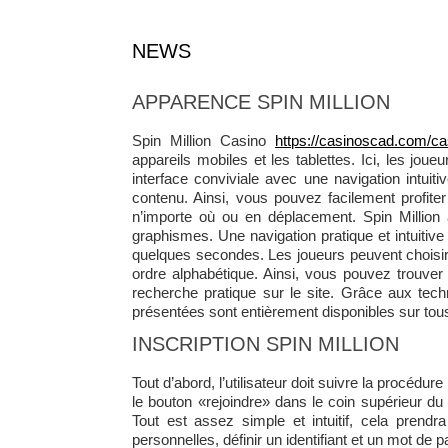
NEWS
APPARENCE SPIN MILLION
Spin Million Casino
https://casinoscad.com/cas
appareils mobiles et les tablettes. Ici, les jou
interface conviviale avec une navigation intuit
contenu. Ainsi, vous pouvez facilement profite
n’importe où ou en déplacement. Spin Million
graphismes. Une navigation pratique et intuitiv
quelques secondes. Les joueurs peuvent choisir e
ordre alphabétique. Ainsi, vous pouvez trouver 
recherche pratique sur le site. Grâce aux tec
présentées sont entièrement disponibles sur tous
INSCRIPTION SPIN MILLION
Tout d’abord, l’utilisateur doit suivre la procédu
le bouton «rejoindre» dans le coin supérieur du 
Tout est assez simple et intuitif, cela pren
personnelles, définir un identifiant et un mot de