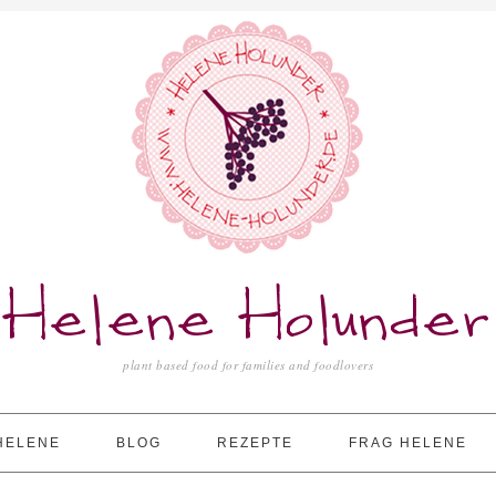
Helene Holunder
plant based food for families and foodlovers
HELENE
BLOG
REZEPTE
FRAG HELENE