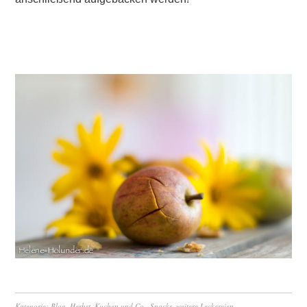
Kategorie:
Blog
,
Herbst
,
Kuchen und Co.
,
Snacks
,
weitere Leckereien