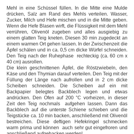
Mehl in eine Schüssel füllen. In die Mitte eine Mulde
drücken, Salz am Rand des Mehls verteilen. Wasser,
Zucker, Milch und Hefe mischen und in die Mitte geben.
Wenn die Hefe Blasen wirft, die Flüssigkeit mit dem Mehl
verrühren, Olivenöl zugeben und alles ausgiebig zu
einem glatten Teig kneten. Diesen 30 min zugedeckt an
einem warmen Ort gehen lassen. In der Zwischenzeit die
Äpfel schälen und in ca. 0,5 cm dicke Würfel schneiden.
Den Teig nach der Ruhephase rechteckig (ca. 60 cm x
40 cm) ausrollen.
Die klein geschnittenen Äpfel, die Röstzwiebeln, den
Käse und den Thymian darauf verteilen. Den Teig mit der
Füllung der Länge nach aufrollen und in 2 cm dicke
Scheiben schneiden. Die Scheiben auf ein mit
Backpapier belegtes Backblech legen und etwas
andrücken. Den Ofen auf 200 °C vorheizen, in dieser
Zeit den Teig nochmals aufgehen lassen. Dann das
Backblech auf die unterste Schiene schieben und die
Teigstücke ca. 10 min backen, anschließend mit Olivenöl
bestreichen. Diese deftigen Hefekringel schmecken
warm prima und können auch sehr gut eingefroren und
anschließend aufgebacken werden!