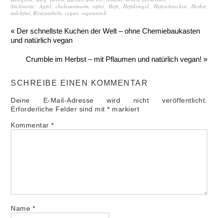
Stichworte:
Äpfel
,
cholesterinarm
,
eifrei
,
Hefe
,
Hefekringel
,
Hefeschnecken
,
Herbst
,
milchfrei
,
Röstzwiebeln
,
vegan
,
vegetarisch
« Der schnellste Kuchen der Welt – ohne Chemiebaukasten
und natürlich vegan
Crumble im Herbst – mit Pflaumen und natürlich vegan! »
SCHREIBE EINEN KOMMENTAR
Deine E-Mail-Adresse wird nicht veröffentlicht.
Erforderliche Felder sind mit
*
markiert
Kommentar
*
Name
*