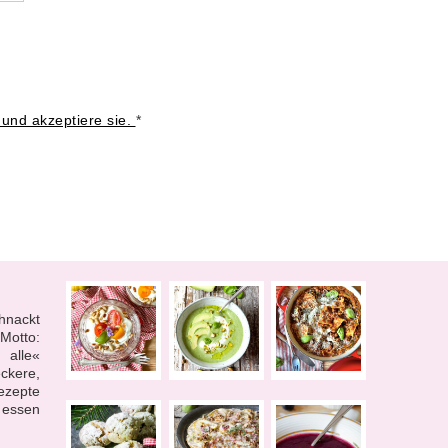
 und akzeptiere sie.
*
hnackt
otto:
 alle«
ckere,
ezepte
 essen