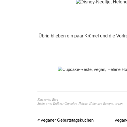
Übrig blieben ein paar Krümel und die Vorfr
Kategorie:
Blog
Stichworte:
Erdbeer-Cupcakes
,
Helene
,
Holunder
,
Rezepte
,
vegan
« veganer Geburtstagskuchen
vegane