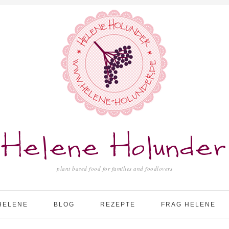
Helene Holunder
plant based food for families and foodlovers
HELENE
BLOG
REZEPTE
FRAG HELENE