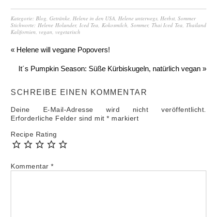
Kategorie:
Blog
,
Getränke
,
Helene in den USA
,
Helene unterwegs
,
Herbst
,
Sommer
Stichworte:
Helene Holunder
,
Iced Tea
,
Kokosmilch
,
Sommer
,
Thai Iced Tea
,
Thailand
Kalifornien
,
vegan
,
vegetarisch
« Helene will vegane Popovers!
It´s Pumpkin Season: Süße Kürbiskugeln, natürlich vegan »
SCHREIBE EINEN KOMMENTAR
Deine E-Mail-Adresse wird nicht veröffentlicht.
Erforderliche Felder sind mit
*
markiert
Recipe Rating
Kommentar
*