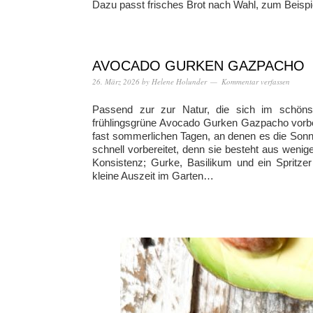
Dazu passt frisches Brot nach Wahl, zum Beispie
AVOCADO GURKEN GAZPACHO
26. März 2026
by
Helene Holunder
Kommentar verfassen
Passend zur zur Natur, die sich im schönste
frühlingsgrüne Avocado Gurken Gazpacho vorber
fast sommerlichen Tagen, an denen es die Sonn
schnell vorbereitet, denn sie besteht aus weni
Konsistenz; Gurke, Basilikum und ein Spritzer
kleine Auszeit im Garten…