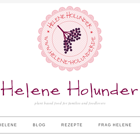
Helene Holunder
plant based food for families and foodlovers
HELENE
BLOG
REZEPTE
FRAG HELENE