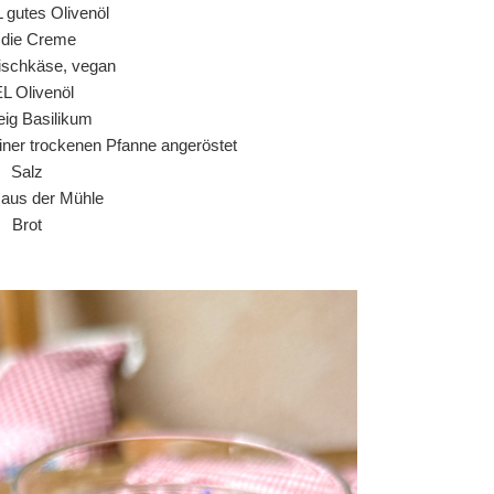
L gutes Olivenöl
r die Creme
ischkäse, vegan
EL Olivenöl
ig Basilikum
einer trockenen Pfanne angeröstet
Salz
r aus der Mühle
Brot