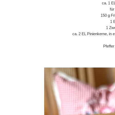
ca. 1 E
fü
150 g Fr
1 
1 Zwe
ca. 2 EL Pinienkerne, in 
Pfeffe