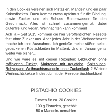
In den Cookies vereinen sich Pistazien, Mandeln und ein paar
Kokosflocken. Dazu kommt etwas Apfelmus für die Bindung,
sowie Zucker und ein Schuss Rosenwasser für den
Geschmack. Alles ist schnell zusammengemixt, dabei
glutenfrei und vegan. Weihnachten kann kommen!
Ach ja – Seit 2019 kommen die hier veröffentlichten Rezepte
fast ohne Zucker aus. Aber jedes Jahr in der Weihnachtszeit
mache ich eine Ausnahme. Ich genieße meine süßen selbst
gebackenen Köstlichkeiten (in Maßen). Und im Januar gehts
weiter wie bisher…
Und wie wäre es mit diesen Rezepten:
Lebkuchen ohne
raffinierten Zucke
r,
Makronen mit Aquafaba
,
Spitzbuben
,
Rohvegane Weihnachtsmandeln ohne Zuckerflash
? Weitere
Weihnachtskekse findest du mit der Rezepte Suchfunktion!
PISTACHIO COOKIES
Zutaten für ca. 20 Cookies
100 g Pistazien, geschält
50 g Mandeln, gemahlen