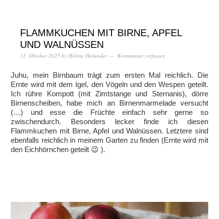
FLAMMKUCHEN MIT BIRNE, APFEL
UND WALNÜSSEN
12. Oktober 2025
by
Helene Holunder
Kommentar verfassen
Juhu, mein Birnbaum trägt zum ersten Mal reichlich. Die
Ernte wird mit dem Igel, den Vögeln und den Wespen geteilt.
Ich rühre Kompott (mit Zimtstange und Sternanis), dörre
Birnenscheiben, habe mich an Birnenmarmelade versucht
(…) und esse die Früchte einfach sehr gerne so
zwischendurch. Besonders lecker finde ich diesen
Flammkuchen mit Birne, Apfel und Walnüssen. Letztere sind
ebenfalls reichlich in meinem Garten zu finden (Ernte wird mit
den Eichhörnchen geteilt 😉 ).