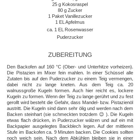
25 g Kokosraspel
80 g Zucker
1 Paket Vanillezucker
1 EL Apfelmus
ca. 1 EL Rosenwasser
Puderzucker
ZUBEREITUNG
Den Backofen auf 160 °C (Ober- und Unterhitze vorheizen).
Die Pistazien im Mixer fein mahlen. In einer Schüssel alle
Zutaten bis auf den Puderzucker zu einem Teig vermengen,
dabei nicht zu lange kneten. Aus dem Teig ca. 20
walnussgroße Kugeln formen. Auch hier reicht es, lockere
Kugeln zu formen. Wenn der Teig zu lange gerührt und zu fest
gerollt wird besteht die Gefahr, dass Mandel- bzw. Pistazienöl
austritt. Die Kugeln sind dann sehr ölig und werden nach dem
Backen steinhart (sie schmeckten trotzdem 😉 ). Die Kugeln
etwas flach drücken, in Puderzucker wälzen und auf ein mit
Backpapier ausgelegtes Backblech legen. Auf der mittleren
Stufe im Backofen ca. 9 Minuten backen. Die Cookies sollten
noch weich sein. Nach dem Abkühlen bleiben sie in einer