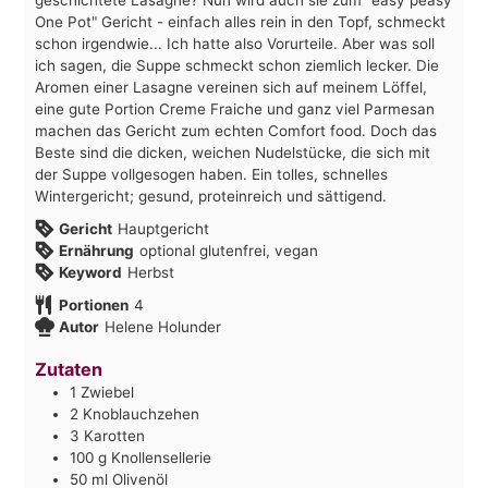
One Pot" Gericht - einfach alles rein in den Topf, schmeckt
schon irgendwie... Ich hatte also Vorurteile. Aber was soll
ich sagen, die Suppe schmeckt schon ziemlich lecker. Die
Aromen einer Lasagne vereinen sich auf meinem Löffel,
eine gute Portion Creme Fraiche und ganz viel Parmesan
machen das Gericht zum echten Comfort food. Doch das
Beste sind die dicken, weichen Nudelstücke, die sich mit
der Suppe vollgesogen haben. Ein tolles, schnelles
Wintergericht; gesund, proteinreich und sättigend.
Gericht
Hauptgericht
Ernährung
optional glutenfrei, vegan
Keyword
Herbst
Portionen
4
Autor
Helene Holunder
Zutaten
1
Zwiebel
2
Knoblauchzehen
3
Karotten
100
g
Knollensellerie
50
ml
Olivenöl