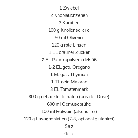
1 Zwiebel
2 Knoblauchzehen
3 Karotten
100 g Knollensellerie
50 ml Olivenöl
120 g rote Linsen
1 EL brauner Zucker
2 EL Paprikapulver edelsüß
1-2 EL getr. Oregano
1 EL getr. Thymian
1 TL getr. Majoran
3 EL Tomatenmark
800 g gehackte Tomaten (aus der Dose)
600 ml Gemüsebrühe
100 ml Rotwein (alkoholfrei)
120 g Lasagneplatten (7-8, optional glutenfrei)
Salz
Pfeffer