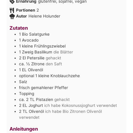
Ernährung
glutenfrei, sojafrei, vegan
Portionen
2
Autor
Helene Holunder
Zutaten
1
Bio Salatgurke
1
Avocado
1
kleine Frühlingszwiebel
1
Zweig Basilikum
die Blätter
2
El
Petersilie
gehackt
ca. ½
Zitrone
den Saft
1
EL
Olivenöl
optional 1 kleine Knoblauchzehe
Salz
frisch gemahlener Pfeffer
Topping
ca. 2
TL
Pistazien
gehackt
2
EL
Joghurt
ich habe Kokosnussjoghurt verwendet
2
TL
Olivenöl
ich habe Bio Zitronen Olivenöl
verwendet
Anleitungen