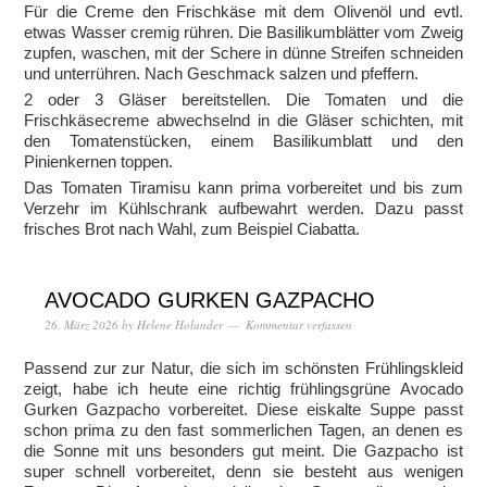
Für die Creme den Frischkäse mit dem Olivenöl und evtl.
etwas Wasser cremig rühren. Die Basilikumblätter vom Zweig
zupfen, waschen, mit der Schere in dünne Streifen schneiden
und unterrühren. Nach Geschmack salzen und pfeffern.
2 oder 3 Gläser bereitstellen. Die Tomaten und die
Frischkäsecreme abwechselnd in die Gläser schichten, mit
den Tomatenstücken, einem Basilikumblatt und den
Pinienkernen toppen.
Das Tomaten Tiramisu kann prima vorbereitet und bis zum
Verzehr im Kühlschrank aufbewahrt werden. Dazu passt
frisches Brot nach Wahl, zum Beispiel Ciabatta.
AVOCADO GURKEN GAZPACHO
26. März 2026
by
Helene Holunder
Kommentar verfassen
Passend zur zur Natur, die sich im schönsten Frühlingskleid
zeigt, habe ich heute eine richtig frühlingsgrüne Avocado
Gurken Gazpacho vorbereitet. Diese eiskalte Suppe passt
schon prima zu den fast sommerlichen Tagen, an denen es
die Sonne mit uns besonders gut meint. Die Gazpacho ist
super schnell vorbereitet, denn sie besteht aus wenigen