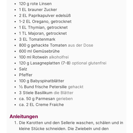
120
g
rote Linsen
1
EL
brauner Zucker
2
EL
Paprikapulver edelsüß
1-2
EL
Oregano, getrocknet
1
EL
Thymian, getrocknet
1
TL
Majoran, getrocknet
3
EL
Tomatenmark
800
g
gehackte Tomaten
aus der Dose
600
ml
Gemüsebrühe
100
ml
Rotwein
alkoholfrei
120
g
Lasagneplatten (7-8)
optional glutenfrei
Salz
Pfeffer
100
g
Babyspinatblätter
½
Bund frische Petersilie
gehackt
3
Stiele Basilikum
die Blätter
ca. 50
g
Parmesan
gerieben
ca. 2
EL
Creme Fraiche
Anleitungen
Die Karotten und den Sellerie waschen, schälen und in
kleine Stücke schneiden. Die Zwiebeln und den