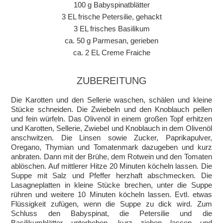
100 g Babyspinatblätter
3 EL frische Petersilie, gehackt
3 EL frisches Basilikum
ca. 50 g Parmesan, gerieben
ca. 2 EL Creme Fraiche
ZUBEREITUNG
Die Karotten und den Sellerie waschen, schälen und kleine
Stücke schneiden. Die Zwiebeln und den Knoblauch pellen
und fein würfeln. Das Olivenöl in einem großen Topf erhitzen
und Karotten, Sellerie, Zwiebel und Knoblauch in dem Olivenöl
anschwitzen. Die Linsen sowie Zucker, Paprikapulver,
Oregano, Thymian und Tomatenmark dazugeben und kurz
anbraten. Dann mit der Brühe, dem Rotwein und den Tomaten
ablöschen. Auf mittlerer Hitze 20 Minuten köcheln lassen. Die
Suppe mit Salz und Pfeffer herzhaft abschmecken. Die
Lasagneplatten in kleine Stücke brechen, unter die Suppe
rühren und weitere 10 Minuten köcheln lassen. Evtl. etwas
Flüssigkeit zufügen, wenn die Suppe zu dick wird. Zum
Schluss den Babyspinat, die Petersilie und die
Basilikumblätter unterheben, kurz ziehen lassen und