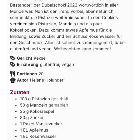
Bestandteil der Dubaischoki 2023 wortwörtlich in aller
Munde war. Nun ist der Trend vorbei, aber natürlich
schmeckt die Pistazie weiterhin super. In den Cookies
vereinen sich Pistazien, Mandeln und ein paar
Kokosflocken. Dazu kommt etwas Apfelmus für die
Bindung, sowie Zucker und ein Schuss Rosenwasser für
den Geschmack. Alles ist schnell zusammengemixt, dabei
glutenfrei und vegan. Weihnachten kann kommen!
Gericht
Kekse
Ernährung
glutenfrei, vegan
Portionen
20
Autor
Helene Holunder
Zutaten
100
g
Pistazien
geschält
50
g
Mandeln
gemahlen
25
g
Kokosraspel
80
g
Zucker
1
Paket
Vanillezucker
1
EL
Apfelmus
1
EL
Rosenwasser