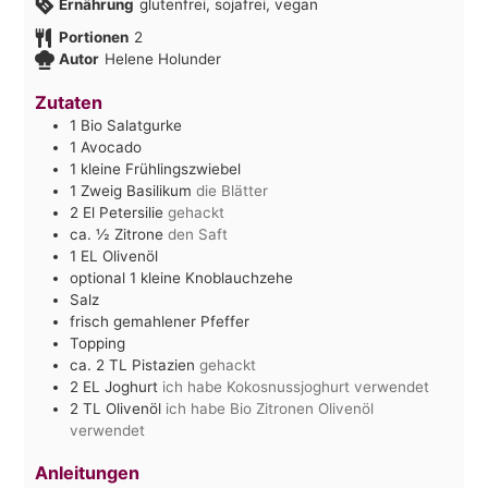
Ernährung
glutenfrei, sojafrei, vegan
Portionen
2
Autor
Helene Holunder
Zutaten
1
Bio Salatgurke
1
Avocado
1
kleine Frühlingszwiebel
1
Zweig Basilikum
die Blätter
2
El
Petersilie
gehackt
ca. ½
Zitrone
den Saft
1
EL
Olivenöl
optional 1 kleine Knoblauchzehe
Salz
frisch gemahlener Pfeffer
Topping
ca. 2
TL
Pistazien
gehackt
2
EL
Joghurt
ich habe Kokosnussjoghurt verwendet
2
TL
Olivenöl
ich habe Bio Zitronen Olivenöl
verwendet
Anleitungen