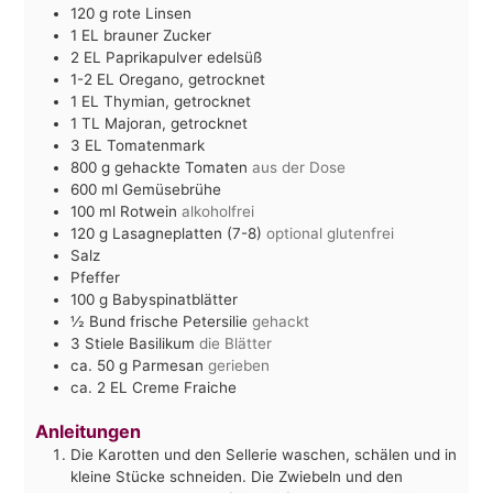
120
g
rote Linsen
1
EL
brauner Zucker
2
EL
Paprikapulver edelsüß
1-2
EL
Oregano, getrocknet
1
EL
Thymian, getrocknet
1
TL
Majoran, getrocknet
3
EL
Tomatenmark
800
g
gehackte Tomaten
aus der Dose
600
ml
Gemüsebrühe
100
ml
Rotwein
alkoholfrei
120
g
Lasagneplatten (7-8)
optional glutenfrei
Salz
Pfeffer
100
g
Babyspinatblätter
½
Bund frische Petersilie
gehackt
3
Stiele Basilikum
die Blätter
ca. 50
g
Parmesan
gerieben
ca. 2
EL
Creme Fraiche
Anleitungen
Die Karotten und den Sellerie waschen, schälen und in
kleine Stücke schneiden. Die Zwiebeln und den