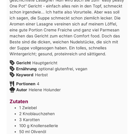
One Pot" Gericht - einfach alles rein in den Topf, schmeckt
schon irgendwie... Ich hatte also Vorurteile. Aber was soll
ich sagen, die Suppe schmeckt schon ziemlich lecker. Die
Aromen einer Lasagne vereinen sich auf meinem Löffel,
eine gute Portion Creme Fraiche und ganz viel Parmesan
machen das Gericht zum echten Comfort food. Doch das
Beste sind die dicken, weichen Nudelstücke, die sich mit
der Suppe vollgesogen haben. Ein tolles, schnelles
Wintergericht; gesund, proteinreich und sättigend.
Gericht
Hauptgericht
Ernährung
optional glutenfrei, vegan
Keyword
Herbst
Portionen
4
Autor
Helene Holunder
Zutaten
1
Zwiebel
2
Knoblauchzehen
3
Karotten
100
g
Knollensellerie
50
ml
Olivenöl