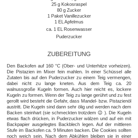
25 g Kokosraspel
80 g Zucker
1 Paket Vanillezucker
1 EL Apfelmus
ca. 1 EL Rosenwasser
Puderzucker
ZUBEREITUNG
Den Backofen auf 160 °C (Ober- und Unterhitze vorheizen).
Die Pistazien im Mixer fein mahlen. In einer Schüssel alle
Zutaten bis auf den Puderzucker zu einem Teig vermengen,
dabei nicht zu lange kneten. Aus dem Teig ca. 20
walnussgroße Kugeln formen. Auch hier reicht es, lockere
Kugeln zu formen. Wenn der Teig zu lange gerührt und zu fest
gerollt wird besteht die Gefahr, dass Mandel- bzw. Pistazienöl
austritt. Die Kugeln sind dann sehr ölig und werden nach dem
Backen steinhart (sie schmeckten trotzdem 😉 ). Die Kugeln
etwas flach drücken, in Puderzucker wälzen und auf ein mit
Backpapier ausgelegtes Backblech legen. Auf der mittleren
Stufe im Backofen ca. 9 Minuten backen. Die Cookies sollten
noch weich sein. Nach dem Abkühlen bleiben sie in einer