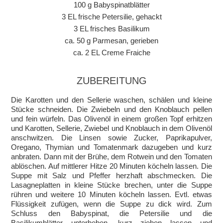
100 g Babyspinatblätter
3 EL frische Petersilie, gehackt
3 EL frisches Basilikum
ca. 50 g Parmesan, gerieben
ca. 2 EL Creme Fraiche
ZUBEREITUNG
Die Karotten und den Sellerie waschen, schälen und kleine
Stücke schneiden. Die Zwiebeln und den Knoblauch pellen
und fein würfeln. Das Olivenöl in einem großen Topf erhitzen
und Karotten, Sellerie, Zwiebel und Knoblauch in dem Olivenöl
anschwitzen. Die Linsen sowie Zucker, Paprikapulver,
Oregano, Thymian und Tomatenmark dazugeben und kurz
anbraten. Dann mit der Brühe, dem Rotwein und den Tomaten
ablöschen. Auf mittlerer Hitze 20 Minuten köcheln lassen. Die
Suppe mit Salz und Pfeffer herzhaft abschmecken. Die
Lasagneplatten in kleine Stücke brechen, unter die Suppe
rühren und weitere 10 Minuten köcheln lassen. Evtl. etwas
Flüssigkeit zufügen, wenn die Suppe zu dick wird. Zum
Schluss den Babyspinat, die Petersilie und die
Basilikumblätter unterheben, kurz ziehen lassen und