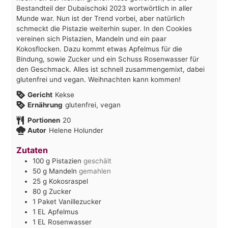
Bestandteil der Dubaischoki 2023 wortwörtlich in aller
Munde war. Nun ist der Trend vorbei, aber natürlich
schmeckt die Pistazie weiterhin super. In den Cookies
vereinen sich Pistazien, Mandeln und ein paar
Kokosflocken. Dazu kommt etwas Apfelmus für die
Bindung, sowie Zucker und ein Schuss Rosenwasser für
den Geschmack. Alles ist schnell zusammengemixt, dabei
glutenfrei und vegan. Weihnachten kann kommen!
Gericht
Kekse
Ernährung
glutenfrei, vegan
Portionen
20
Autor
Helene Holunder
Zutaten
100
g
Pistazien
geschält
50
g
Mandeln
gemahlen
25
g
Kokosraspel
80
g
Zucker
1
Paket
Vanillezucker
1
EL
Apfelmus
1
EL
Rosenwasser