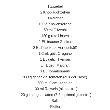
1 Zwiebel
2 Knoblauchzehen
3 Karotten
100 g Knollensellerie
50 ml Olivenöl
120 g rote Linsen
1 EL brauner Zucker
2 EL Paprikapulver edelsüß
1-2 EL getr. Oregano
1 EL getr. Thymian
1 TL getr. Majoran
3 EL Tomatenmark
800 g gehackte Tomaten (aus der Dose)
600 ml Gemüsebrühe
100 ml Rotwein (alkoholfrei)
120 g Lasagneplatten (7-8, optional glutenfrei)
Salz
Pfeffer