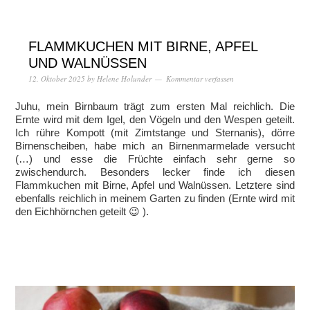
FLAMMKUCHEN MIT BIRNE, APFEL
UND WALNÜSSEN
12. Oktober 2025
by
Helene Holunder
Kommentar verfassen
Juhu, mein Birnbaum trägt zum ersten Mal reichlich. Die
Ernte wird mit dem Igel, den Vögeln und den Wespen geteilt.
Ich rühre Kompott (mit Zimtstange und Sternanis), dörre
Birnenscheiben, habe mich an Birnenmarmelade versucht
(…) und esse die Früchte einfach sehr gerne so
zwischendurch. Besonders lecker finde ich diesen
Flammkuchen mit Birne, Apfel und Walnüssen. Letztere sind
ebenfalls reichlich in meinem Garten zu finden (Ernte wird mit
den Eichhörnchen geteilt 😉 ).