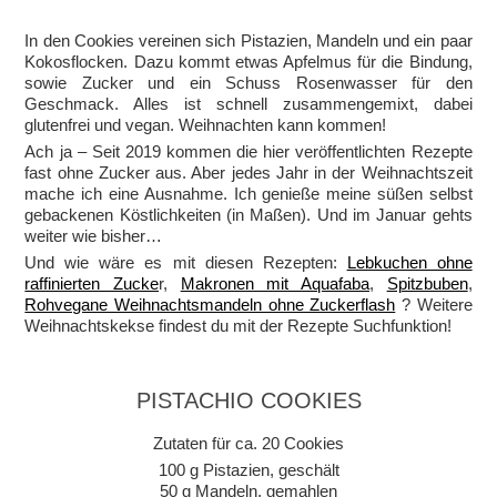
In den Cookies vereinen sich Pistazien, Mandeln und ein paar
Kokosflocken. Dazu kommt etwas Apfelmus für die Bindung,
sowie Zucker und ein Schuss Rosenwasser für den
Geschmack. Alles ist schnell zusammengemixt, dabei
glutenfrei und vegan. Weihnachten kann kommen!
Ach ja – Seit 2019 kommen die hier veröffentlichten Rezepte
fast ohne Zucker aus. Aber jedes Jahr in der Weihnachtszeit
mache ich eine Ausnahme. Ich genieße meine süßen selbst
gebackenen Köstlichkeiten (in Maßen). Und im Januar gehts
weiter wie bisher…
Und wie wäre es mit diesen Rezepten:
Lebkuchen ohne
raffinierten Zucke
r,
Makronen mit Aquafaba
,
Spitzbuben
,
Rohvegane Weihnachtsmandeln ohne Zuckerflash
? Weitere
Weihnachtskekse findest du mit der Rezepte Suchfunktion!
PISTACHIO COOKIES
Zutaten für ca. 20 Cookies
100 g Pistazien, geschält
50 g Mandeln, gemahlen