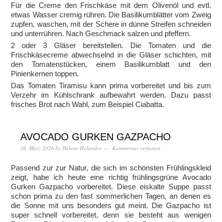
Für die Creme den Frischkäse mit dem Olivenöl und evtl.
etwas Wasser cremig rühren. Die Basilikumblätter vom Zweig
zupfen, waschen, mit der Schere in dünne Streifen schneiden
und unterrühren. Nach Geschmack salzen und pfeffern.
2 oder 3 Gläser bereitstellen. Die Tomaten und die
Frischkäsecreme abwechselnd in die Gläser schichten, mit
den Tomatenstücken, einem Basilikumblatt und den
Pinienkernen toppen.
Das Tomaten Tiramisu kann prima vorbereitet und bis zum
Verzehr im Kühlschrank aufbewahrt werden. Dazu passt
frisches Brot nach Wahl, zum Beispiel Ciabatta.
AVOCADO GURKEN GAZPACHO
26. März 2026
by
Helene Holunder
Kommentar verfassen
Passend zur zur Natur, die sich im schönsten Frühlingskleid
zeigt, habe ich heute eine richtig frühlingsgrüne Avocado
Gurken Gazpacho vorbereitet. Diese eiskalte Suppe passt
schon prima zu den fast sommerlichen Tagen, an denen es
die Sonne mit uns besonders gut meint. Die Gazpacho ist
super schnell vorbereitet, denn sie besteht aus wenigen