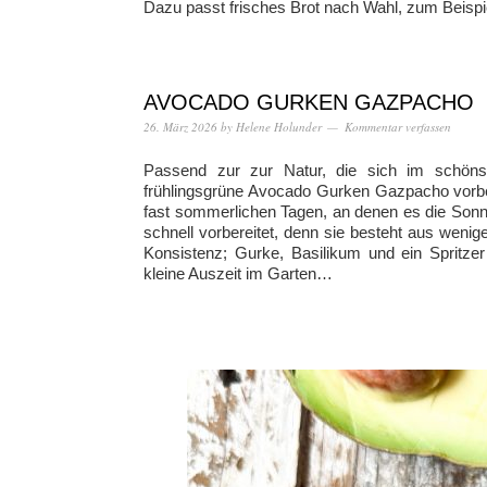
Dazu passt frisches Brot nach Wahl, zum Beispie
AVOCADO GURKEN GAZPACHO
26. März 2026
by
Helene Holunder
Kommentar verfassen
Passend zur zur Natur, die sich im schönste
frühlingsgrüne Avocado Gurken Gazpacho vorber
fast sommerlichen Tagen, an denen es die Sonn
schnell vorbereitet, denn sie besteht aus weni
Konsistenz; Gurke, Basilikum und ein Spritzer
kleine Auszeit im Garten…