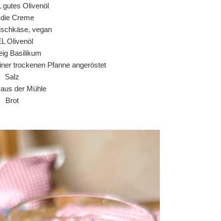
L gutes Olivenöl
r die Creme
ischkäse, vegan
EL Olivenöl
ig Basilikum
einer trockenen Pfanne angeröstet
Salz
r aus der Mühle
Brot