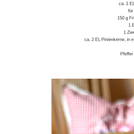
ca. 1 E
fü
150 g Fr
1 
1 Zwe
ca. 2 EL Pinienkerne, in 
Pfeffe