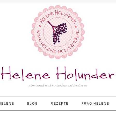
Helene Holunder
plant based food for families and foodlovers
HELENE
BLOG
REZEPTE
FRAG HELENE