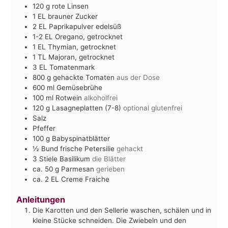
120
g
rote Linsen
1
EL
brauner Zucker
2
EL
Paprikapulver edelsüß
1-2
EL
Oregano, getrocknet
1
EL
Thymian, getrocknet
1
TL
Majoran, getrocknet
3
EL
Tomatenmark
800
g
gehackte Tomaten
aus der Dose
600
ml
Gemüsebrühe
100
ml
Rotwein
alkoholfrei
120
g
Lasagneplatten (7-8)
optional glutenfrei
Salz
Pfeffer
100
g
Babyspinatblätter
½
Bund frische Petersilie
gehackt
3
Stiele Basilikum
die Blätter
ca. 50
g
Parmesan
gerieben
ca. 2
EL
Creme Fraiche
Anleitungen
Die Karotten und den Sellerie waschen, schälen und in
kleine Stücke schneiden. Die Zwiebeln und den