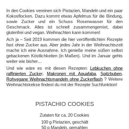
In den Cookies vereinen sich Pistazien, Mandeln und ein paar
Kokosflocken. Dazu kommt etwas Apfelmus für die Bindung,
sowie Zucker und ein Schuss Rosenwasser für den
Geschmack. Alles ist schnell zusammengemixt, dabei
glutenfrei und vegan. Weihnachten kann kommen!
Ach ja – Seit 2019 kommen die hier veröffentlichten Rezepte
fast ohne Zucker aus. Aber jedes Jahr in der Weihnachtszeit
mache ich eine Ausnahme. Ich genieße meine süßen selbst
gebackenen Köstlichkeiten (in Maßen). Und im Januar gehts
weiter wie bisher…
Und wie wäre es mit diesen Rezepten:
Lebkuchen ohne
raffinierten Zucke
r,
Makronen mit Aquafaba
,
Spitzbuben
,
Rohvegane Weihnachtsmandeln ohne Zuckerflash
? Weitere
Weihnachtskekse findest du mit der Rezepte Suchfunktion!
PISTACHIO COOKIES
Zutaten für ca. 20 Cookies
100 g Pistazien, geschält
50 g Mandeln, gemahlen