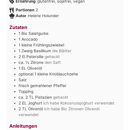
Ernährung
glutenfrei, sojafrei, vegan
Portionen
2
Autor
Helene Holunder
Zutaten
1
Bio Salatgurke
1
Avocado
1
kleine Frühlingszwiebel
1
Zweig Basilikum
die Blätter
2
El
Petersilie
gehackt
ca. ½
Zitrone
den Saft
1
EL
Olivenöl
optional 1 kleine Knoblauchzehe
Salz
frisch gemahlener Pfeffer
Topping
ca. 2
TL
Pistazien
gehackt
2
EL
Joghurt
ich habe Kokosnussjoghurt verwendet
2
TL
Olivenöl
ich habe Bio Zitronen Olivenöl
verwendet
Anleitungen