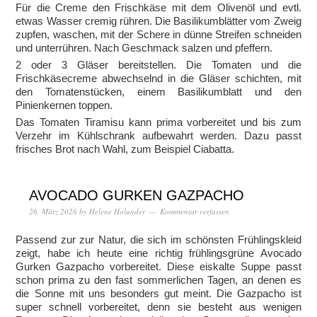
Für die Creme den Frischkäse mit dem Olivenöl und evtl.
etwas Wasser cremig rühren. Die Basilikumblätter vom Zweig
zupfen, waschen, mit der Schere in dünne Streifen schneiden
und unterrühren. Nach Geschmack salzen und pfeffern.
2 oder 3 Gläser bereitstellen. Die Tomaten und die
Frischkäsecreme abwechselnd in die Gläser schichten, mit
den Tomatenstücken, einem Basilikumblatt und den
Pinienkernen toppen.
Das Tomaten Tiramisu kann prima vorbereitet und bis zum
Verzehr im Kühlschrank aufbewahrt werden. Dazu passt
frisches Brot nach Wahl, zum Beispiel Ciabatta.
AVOCADO GURKEN GAZPACHO
26. März 2026
by
Helene Holunder
Kommentar verfassen
Passend zur zur Natur, die sich im schönsten Frühlingskleid
zeigt, habe ich heute eine richtig frühlingsgrüne Avocado
Gurken Gazpacho vorbereitet. Diese eiskalte Suppe passt
schon prima zu den fast sommerlichen Tagen, an denen es
die Sonne mit uns besonders gut meint. Die Gazpacho ist
super schnell vorbereitet, denn sie besteht aus wenigen