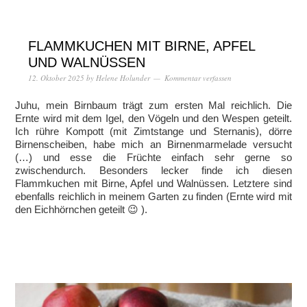
FLAMMKUCHEN MIT BIRNE, APFEL
UND WALNÜSSEN
12. Oktober 2025
by
Helene Holunder
Kommentar verfassen
Juhu, mein Birnbaum trägt zum ersten Mal reichlich. Die
Ernte wird mit dem Igel, den Vögeln und den Wespen geteilt.
Ich rühre Kompott (mit Zimtstange und Sternanis), dörre
Birnenscheiben, habe mich an Birnenmarmelade versucht
(…) und esse die Früchte einfach sehr gerne so
zwischendurch. Besonders lecker finde ich diesen
Flammkuchen mit Birne, Apfel und Walnüssen. Letztere sind
ebenfalls reichlich in meinem Garten zu finden (Ernte wird mit
den Eichhörnchen geteilt 😉 ).