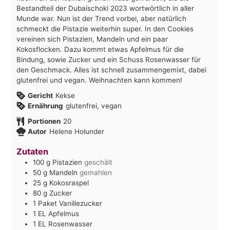
Bestandteil der Dubaischoki 2023 wortwörtlich in aller
Munde war. Nun ist der Trend vorbei, aber natürlich
schmeckt die Pistazie weiterhin super. In den Cookies
vereinen sich Pistazien, Mandeln und ein paar
Kokosflocken. Dazu kommt etwas Apfelmus für die
Bindung, sowie Zucker und ein Schuss Rosenwasser für
den Geschmack. Alles ist schnell zusammengemixt, dabei
glutenfrei und vegan. Weihnachten kann kommen!
Gericht
Kekse
Ernährung
glutenfrei, vegan
Portionen
20
Autor
Helene Holunder
Zutaten
100
g
Pistazien
geschält
50
g
Mandeln
gemahlen
25
g
Kokosraspel
80
g
Zucker
1
Paket
Vanillezucker
1
EL
Apfelmus
1
EL
Rosenwasser