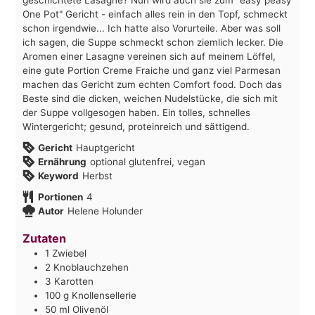
One Pot" Gericht - einfach alles rein in den Topf, schmeckt
schon irgendwie... Ich hatte also Vorurteile. Aber was soll
ich sagen, die Suppe schmeckt schon ziemlich lecker. Die
Aromen einer Lasagne vereinen sich auf meinem Löffel,
eine gute Portion Creme Fraiche und ganz viel Parmesan
machen das Gericht zum echten Comfort food. Doch das
Beste sind die dicken, weichen Nudelstücke, die sich mit
der Suppe vollgesogen haben. Ein tolles, schnelles
Wintergericht; gesund, proteinreich und sättigend.
Gericht
Hauptgericht
Ernährung
optional glutenfrei, vegan
Keyword
Herbst
Portionen
4
Autor
Helene Holunder
Zutaten
1
Zwiebel
2
Knoblauchzehen
3
Karotten
100
g
Knollensellerie
50
ml
Olivenöl