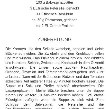
100 g Babyspinatblätter
3 EL frische Petersilie, gehackt
3 EL frisches Basilikum
ca. 50 g Parmesan, gerieben
ca. 2 EL Creme Fraiche
ZUBEREITUNG
Die Karotten und den Sellerie waschen, schälen und kleine
Stücke schneiden. Die Zwiebeln und den Knoblauch pellen
und fein würfeln. Das Olivenöl in einem großen Topf erhitzen
und Karotten, Sellerie, Zwiebel und Knoblauch in dem Olivenöl
anschwitzen. Die Linsen sowie Zucker, Paprikapulver,
Oregano, Thymian und Tomatenmark dazugeben und kurz
anbraten. Dann mit der Brühe, dem Rotwein und den Tomaten
ablöschen. Auf mittlerer Hitze 20 Minuten köcheln lassen. Die
Suppe mit Salz und Pfeffer herzhaft abschmecken. Die
Lasagneplatten in kleine Stücke brechen, unter die Suppe
rühren und weitere 10 Minuten köcheln lassen. Evtl. etwas
Flüssigkeit zufügen, wenn die Suppe zu dick wird. Zum
Schluss den Babyspinat, die Petersilie und die
Basilikumblätter unterheben, kurz ziehen lassen und