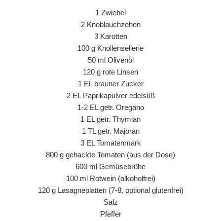
1 Zwiebel
2 Knoblauchzehen
3 Karotten
100 g Knollensellerie
50 ml Olivenöl
120 g rote Linsen
1 EL brauner Zucker
2 EL Paprikapulver edelsüß
1-2 EL getr. Oregano
1 EL getr. Thymian
1 TL getr. Majoran
3 EL Tomatenmark
800 g gehackte Tomaten (aus der Dose)
600 ml Gemüsebrühe
100 ml Rotwein (alkoholfrei)
120 g Lasagneplatten (7-8, optional glutenfrei)
Salz
Pfeffer