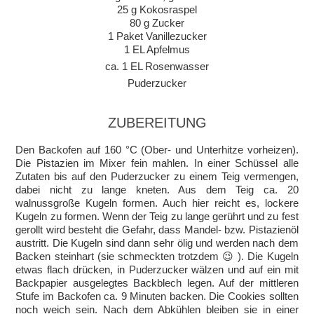
25 g Kokosraspel
80 g Zucker
1 Paket Vanillezucker
1 EL Apfelmus
ca. 1 EL Rosenwasser
Puderzucker
ZUBEREITUNG
Den Backofen auf 160 °C (Ober- und Unterhitze vorheizen).
Die Pistazien im Mixer fein mahlen. In einer Schüssel alle
Zutaten bis auf den Puderzucker zu einem Teig vermengen,
dabei nicht zu lange kneten. Aus dem Teig ca. 20
walnussgroße Kugeln formen. Auch hier reicht es, lockere
Kugeln zu formen. Wenn der Teig zu lange gerührt und zu fest
gerollt wird besteht die Gefahr, dass Mandel- bzw. Pistazienöl
austritt. Die Kugeln sind dann sehr ölig und werden nach dem
Backen steinhart (sie schmeckten trotzdem 😉 ). Die Kugeln
etwas flach drücken, in Puderzucker wälzen und auf ein mit
Backpapier ausgelegtes Backblech legen. Auf der mittleren
Stufe im Backofen ca. 9 Minuten backen. Die Cookies sollten
noch weich sein. Nach dem Abkühlen bleiben sie in einer