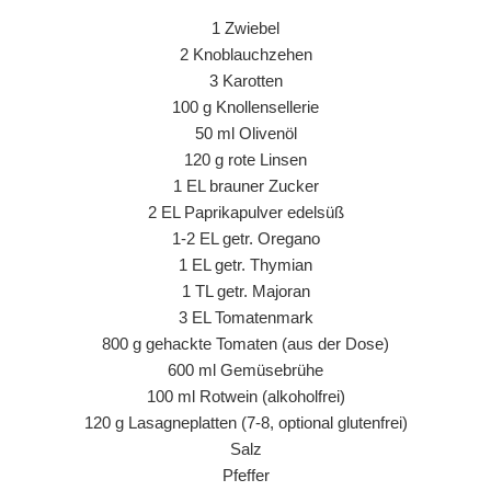
1 Zwiebel
2 Knoblauchzehen
3 Karotten
100 g Knollensellerie
50 ml Olivenöl
120 g rote Linsen
1 EL brauner Zucker
2 EL Paprikapulver edelsüß
1-2 EL getr. Oregano
1 EL getr. Thymian
1 TL getr. Majoran
3 EL Tomatenmark
800 g gehackte Tomaten (aus der Dose)
600 ml Gemüsebrühe
100 ml Rotwein (alkoholfrei)
120 g Lasagneplatten (7-8, optional glutenfrei)
Salz
Pfeffer