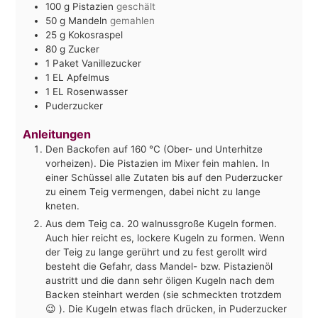
100
g
Pistazien
geschält
50
g
Mandeln
gemahlen
25
g
Kokosraspel
80
g
Zucker
1
Paket
Vanillezucker
1
EL
Apfelmus
1
EL
Rosenwasser
Puderzucker
Anleitungen
Den Backofen auf 160 °C (Ober- und Unterhitze
vorheizen). Die Pistazien im Mixer fein mahlen. In
einer Schüssel alle Zutaten bis auf den Puderzucker
zu einem Teig vermengen, dabei nicht zu lange
kneten.
Aus dem Teig ca. 20 walnussgroße Kugeln formen.
Auch hier reicht es, lockere Kugeln zu formen. Wenn
der Teig zu lange gerührt und zu fest gerollt wird
besteht die Gefahr, dass Mandel- bzw. Pistazienöl
austritt und die dann sehr öligen Kugeln nach dem
Backen steinhart werden (sie schmeckten trotzdem
😉 ). Die Kugeln etwas flach drücken, in Puderzucker