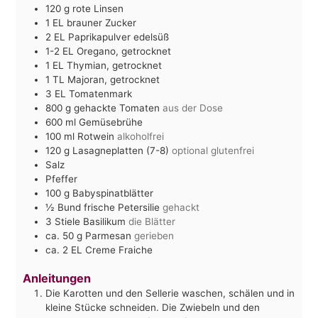
120
g
rote Linsen
1
EL
brauner Zucker
2
EL
Paprikapulver edelsüß
1-2
EL
Oregano, getrocknet
1
EL
Thymian, getrocknet
1
TL
Majoran, getrocknet
3
EL
Tomatenmark
800
g
gehackte Tomaten
aus der Dose
600
ml
Gemüsebrühe
100
ml
Rotwein
alkoholfrei
120
g
Lasagneplatten (7-8)
optional glutenfrei
Salz
Pfeffer
100
g
Babyspinatblätter
½
Bund frische Petersilie
gehackt
3
Stiele Basilikum
die Blätter
ca. 50
g
Parmesan
gerieben
ca. 2
EL
Creme Fraiche
Anleitungen
Die Karotten und den Sellerie waschen, schälen und in
kleine Stücke schneiden. Die Zwiebeln und den