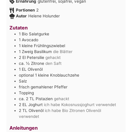
Ernährung
glutenfrei, sojafrei, vegan
Portionen
2
Autor
Helene Holunder
Zutaten
1
Bio Salatgurke
1
Avocado
1
kleine Frühlingszwiebel
1
Zweig Basilikum
die Blätter
2
El
Petersilie
gehackt
ca. ½
Zitrone
den Saft
1
EL
Olivenöl
optional 1 kleine Knoblauchzehe
Salz
frisch gemahlener Pfeffer
Topping
ca. 2
TL
Pistazien
gehackt
2
EL
Joghurt
ich habe Kokosnussjoghurt verwendet
2
TL
Olivenöl
ich habe Bio Zitronen Olivenöl
verwendet
Anleitungen