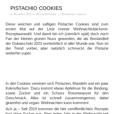
PISTACHIO COOKIES
8. Dezember 2025
by
Helene Holunder
Kommentar verfassen
Diese weichen und saftigen Pistachio Cookies sind zum
ersten Mal auf der Liste meiner Weihnachtsbäckerei-
Rezeptauswahl. Und damit bin ich (ziemlich spät) doch noch
Fan der kleinen grünen Nuss geworden, die als Bestandteil
der Dubaischoki 2023 wortwörtlich in aller Munde war. Nun ist
der Trend vorbei, aber natürlich schmeckt die Pistazie
weiterhin super.
In den Cookies vereinen sich Pistazien, Mandeln und ein paar
Kokosflocken. Dazu kommt etwas Apfelmus für die Bindung,
sowie Zucker und ein Schuss Rosenwasser für den
Geschmack. Alles ist schnell zusammengemixt, dabei
glutenfrei und vegan. Weihnachten kann kommen!
Ach ja – Seit 2019 kommen die hier veröffentlichten Rezepte
fast ohne Zucker aus. Aber jedes Jahr in der Weihnachtszeit