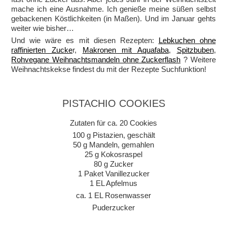
mache ich eine Ausnahme. Ich genieße meine süßen selbst
gebackenen Köstlichkeiten (in Maßen). Und im Januar gehts
weiter wie bisher…
Und wie wäre es mit diesen Rezepten:
Lebkuchen ohne
raffinierten Zucke
r,
Makronen mit Aquafaba
,
Spitzbuben
,
Rohvegane Weihnachtsmandeln ohne Zuckerflash
? Weitere
Weihnachtskekse findest du mit der Rezepte Suchfunktion!
PISTACHIO COOKIES
Zutaten für ca. 20 Cookies
100 g Pistazien, geschält
50 g Mandeln, gemahlen
25 g Kokosraspel
80 g Zucker
1 Paket Vanillezucker
1 EL Apfelmus
ca. 1 EL Rosenwasser
Puderzucker