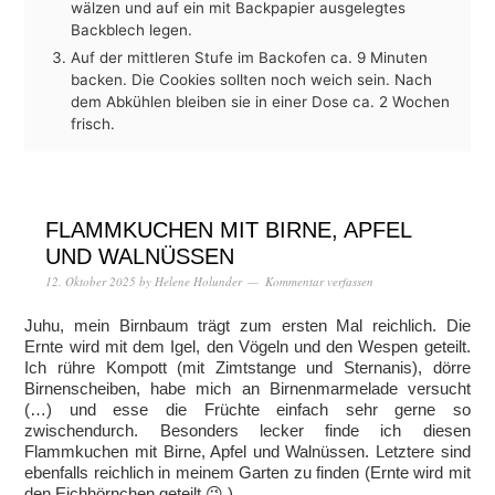
wälzen und auf ein mit Backpapier ausgelegtes
Backblech legen.
Auf der mittleren Stufe im Backofen ca. 9 Minuten
backen. Die Cookies sollten noch weich sein. Nach
dem Abkühlen bleiben sie in einer Dose ca. 2 Wochen
frisch.
FLAMMKUCHEN MIT BIRNE, APFEL
UND WALNÜSSEN
12. Oktober 2025
by
Helene Holunder
Kommentar verfassen
Juhu, mein Birnbaum trägt zum ersten Mal reichlich. Die
Ernte wird mit dem Igel, den Vögeln und den Wespen geteilt.
Ich rühre Kompott (mit Zimtstange und Sternanis), dörre
Birnenscheiben, habe mich an Birnenmarmelade versucht
(…) und esse die Früchte einfach sehr gerne so
zwischendurch. Besonders lecker finde ich diesen
Flammkuchen mit Birne, Apfel und Walnüssen. Letztere sind
ebenfalls reichlich in meinem Garten zu finden (Ernte wird mit
den Eichhörnchen geteilt 😉 ).