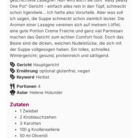
One Pot" Gericht - einfach alles rein in den Topf, schmeckt
schon irgendwie... Ich hatte also Vorurteile. Aber was soll
ich sagen, die Suppe schmeckt schon ziemlich lecker. Die
Aromen einer Lasagne vereinen sich auf meinem Löffel,
eine gute Portion Creme Fraiche und ganz viel Parmesan
machen das Gericht zum echten Comfort food. Doch das
Beste sind die dicken, weichen Nudelstücke, die sich mit
der Suppe vollgesogen haben. Ein tolles, schnelles
Wintergericht; gesund, proteinreich und sättigend.
Gericht
Hauptgericht
Ernährung
optional glutenfrei, vegan
Keyword
Herbst
Portionen
4
Autor
Helene Holunder
Zutaten
1
Zwiebel
2
Knoblauchzehen
3
Karotten
100
g
Knollensellerie
50
ml
Olivenöl