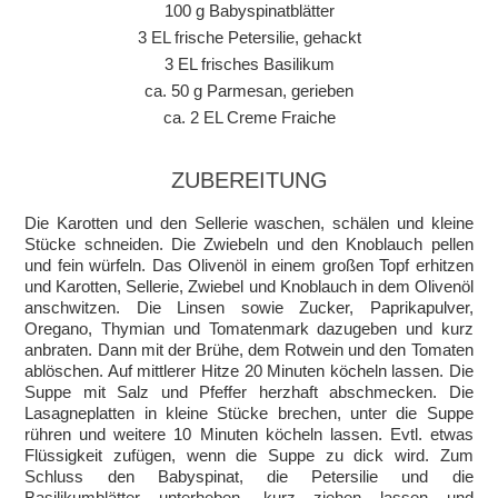
100 g Babyspinatblätter
3 EL frische Petersilie, gehackt
3 EL frisches Basilikum
ca. 50 g Parmesan, gerieben
ca. 2 EL Creme Fraiche
ZUBEREITUNG
Die Karotten und den Sellerie waschen, schälen und kleine
Stücke schneiden. Die Zwiebeln und den Knoblauch pellen
und fein würfeln. Das Olivenöl in einem großen Topf erhitzen
und Karotten, Sellerie, Zwiebel und Knoblauch in dem Olivenöl
anschwitzen. Die Linsen sowie Zucker, Paprikapulver,
Oregano, Thymian und Tomatenmark dazugeben und kurz
anbraten. Dann mit der Brühe, dem Rotwein und den Tomaten
ablöschen. Auf mittlerer Hitze 20 Minuten köcheln lassen. Die
Suppe mit Salz und Pfeffer herzhaft abschmecken. Die
Lasagneplatten in kleine Stücke brechen, unter die Suppe
rühren und weitere 10 Minuten köcheln lassen. Evtl. etwas
Flüssigkeit zufügen, wenn die Suppe zu dick wird. Zum
Schluss den Babyspinat, die Petersilie und die
Basilikumblätter unterheben, kurz ziehen lassen und