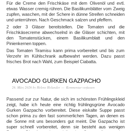
Für die Creme den Frischkäse mit dem Olivenöl und evtl.
etwas Wasser cremig rühren. Die Basilikumblätter vom Zweig
zupfen, waschen, mit der Schere in dünne Streifen schneiden
und unterrühren. Nach Geschmack salzen und pfeffern.
2 oder 3 Gläser bereitstellen. Die Tomaten und die
Frischkäsecreme abwechselnd in die Gläser schichten, mit
den Tomatenstücken, einem Basilikumblatt und den
Pinienkernen toppen.
Das Tomaten Tiramisu kann prima vorbereitet und bis zum
Verzehr im Kühlschrank aufbewahrt werden. Dazu passt
frisches Brot nach Wahl, zum Beispiel Ciabatta.
AVOCADO GURKEN GAZPACHO
26. März 2026
by
Helene Holunder
Kommentar verfassen
Passend zur zur Natur, die sich im schönsten Frühlingskleid
zeigt, habe ich heute eine richtig frühlingsgrüne Avocado
Gurken Gazpacho vorbereitet. Diese eiskalte Suppe passt
schon prima zu den fast sommerlichen Tagen, an denen es
die Sonne mit uns besonders gut meint. Die Gazpacho ist
super schnell vorbereitet, denn sie besteht aus wenigen