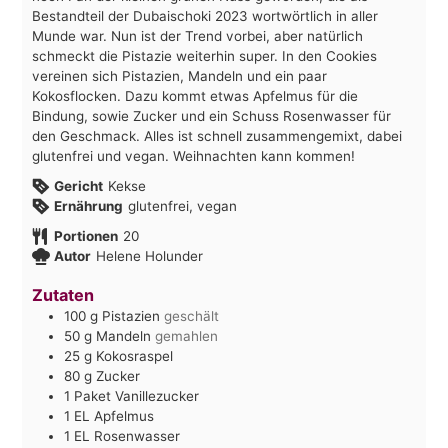
Bestandteil der Dubaischoki 2023 wortwörtlich in aller
Munde war. Nun ist der Trend vorbei, aber natürlich
schmeckt die Pistazie weiterhin super. In den Cookies
vereinen sich Pistazien, Mandeln und ein paar
Kokosflocken. Dazu kommt etwas Apfelmus für die
Bindung, sowie Zucker und ein Schuss Rosenwasser für
den Geschmack. Alles ist schnell zusammengemixt, dabei
glutenfrei und vegan. Weihnachten kann kommen!
Gericht
Kekse
Ernährung
glutenfrei, vegan
Portionen
20
Autor
Helene Holunder
Zutaten
100
g
Pistazien
geschält
50
g
Mandeln
gemahlen
25
g
Kokosraspel
80
g
Zucker
1
Paket
Vanillezucker
1
EL
Apfelmus
1
EL
Rosenwasser