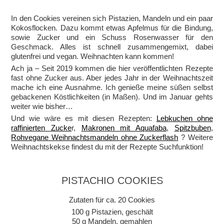
In den Cookies vereinen sich Pistazien, Mandeln und ein paar
Kokosflocken. Dazu kommt etwas Apfelmus für die Bindung,
sowie Zucker und ein Schuss Rosenwasser für den
Geschmack. Alles ist schnell zusammengemixt, dabei
glutenfrei und vegan. Weihnachten kann kommen!
Ach ja – Seit 2019 kommen die hier veröffentlichten Rezepte
fast ohne Zucker aus. Aber jedes Jahr in der Weihnachtszeit
mache ich eine Ausnahme. Ich genieße meine süßen selbst
gebackenen Köstlichkeiten (in Maßen). Und im Januar gehts
weiter wie bisher…
Und wie wäre es mit diesen Rezepten:
Lebkuchen ohne
raffinierten Zucke
r,
Makronen mit Aquafaba
,
Spitzbuben
,
Rohvegane Weihnachtsmandeln ohne Zuckerflash
? Weitere
Weihnachtskekse findest du mit der Rezepte Suchfunktion!
PISTACHIO COOKIES
Zutaten für ca. 20 Cookies
100 g Pistazien, geschält
50 g Mandeln, gemahlen