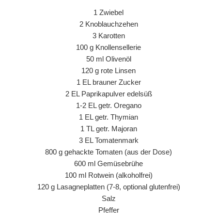
1 Zwiebel
2 Knoblauchzehen
3 Karotten
100 g Knollensellerie
50 ml Olivenöl
120 g rote Linsen
1 EL brauner Zucker
2 EL Paprikapulver edelsüß
1-2 EL getr. Oregano
1 EL getr. Thymian
1 TL getr. Majoran
3 EL Tomatenmark
800 g gehackte Tomaten (aus der Dose)
600 ml Gemüsebrühe
100 ml Rotwein (alkoholfrei)
120 g Lasagneplatten (7-8, optional glutenfrei)
Salz
Pfeffer