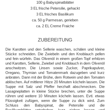
100 g Babyspinatblätter
3 EL frische Petersilie, gehackt
3 EL frisches Basilikum
ca. 50 g Parmesan, gerieben
ca. 2 EL Creme Fraiche
ZUBEREITUNG
Die Karotten und den Sellerie waschen, schälen und kleine
Stücke schneiden. Die Zwiebeln und den Knoblauch pellen
und fein würfeln. Das Olivenöl in einem großen Topf erhitzen
und Karotten, Sellerie, Zwiebel und Knoblauch in dem Olivenöl
anschwitzen. Die Linsen sowie Zucker, Paprikapulver,
Oregano, Thymian und Tomatenmark dazugeben und kurz
anbraten. Dann mit der Brühe, dem Rotwein und den Tomaten
ablöschen. Auf mittlerer Hitze 20 Minuten köcheln lassen. Die
Suppe mit Salz und Pfeffer herzhaft abschmecken. Die
Lasagneplatten in kleine Stücke brechen, unter die Suppe
rühren und weitere 10 Minuten köcheln lassen. Evtl. etwas
Flüssigkeit zufügen, wenn die Suppe zu dick wird. Zum
Schluss den Babyspinat, die Petersilie und die
Basilikumblätter unterheben, kurz ziehen lassen und