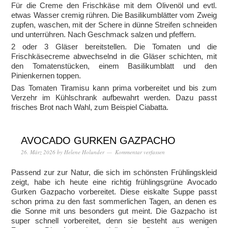
Für die Creme den Frischkäse mit dem Olivenöl und evtl.
etwas Wasser cremig rühren. Die Basilikumblätter vom Zweig
zupfen, waschen, mit der Schere in dünne Streifen schneiden
und unterrühren. Nach Geschmack salzen und pfeffern.
2 oder 3 Gläser bereitstellen. Die Tomaten und die
Frischkäsecreme abwechselnd in die Gläser schichten, mit
den Tomatenstücken, einem Basilikumblatt und den
Pinienkernen toppen.
Das Tomaten Tiramisu kann prima vorbereitet und bis zum
Verzehr im Kühlschrank aufbewahrt werden. Dazu passt
frisches Brot nach Wahl, zum Beispiel Ciabatta.
AVOCADO GURKEN GAZPACHO
26. März 2026
by
Helene Holunder
Kommentar verfassen
Passend zur zur Natur, die sich im schönsten Frühlingskleid
zeigt, habe ich heute eine richtig frühlingsgrüne Avocado
Gurken Gazpacho vorbereitet. Diese eiskalte Suppe passt
schon prima zu den fast sommerlichen Tagen, an denen es
die Sonne mit uns besonders gut meint. Die Gazpacho ist
super schnell vorbereitet, denn sie besteht aus wenigen