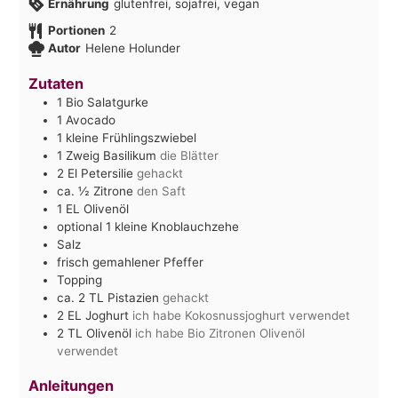
Ernährung
glutenfrei, sojafrei, vegan
Portionen
2
Autor
Helene Holunder
Zutaten
1
Bio Salatgurke
1
Avocado
1
kleine Frühlingszwiebel
1
Zweig Basilikum
die Blätter
2
El
Petersilie
gehackt
ca. ½
Zitrone
den Saft
1
EL
Olivenöl
optional 1 kleine Knoblauchzehe
Salz
frisch gemahlener Pfeffer
Topping
ca. 2
TL
Pistazien
gehackt
2
EL
Joghurt
ich habe Kokosnussjoghurt verwendet
2
TL
Olivenöl
ich habe Bio Zitronen Olivenöl
verwendet
Anleitungen