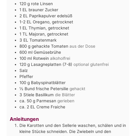
120
g
rote Linsen
1
EL
brauner Zucker
2
EL
Paprikapulver edelsüß
1-2
EL
Oregano, getrocknet
1
EL
Thymian, getrocknet
1
TL
Majoran, getrocknet
3
EL
Tomatenmark
800
g
gehackte Tomaten
aus der Dose
600
ml
Gemüsebrühe
100
ml
Rotwein
alkoholfrei
120
g
Lasagneplatten (7-8)
optional glutenfrei
Salz
Pfeffer
100
g
Babyspinatblätter
½
Bund frische Petersilie
gehackt
3
Stiele Basilikum
die Blätter
ca. 50
g
Parmesan
gerieben
ca. 2
EL
Creme Fraiche
Anleitungen
Die Karotten und den Sellerie waschen, schälen und in
kleine Stücke schneiden. Die Zwiebeln und den