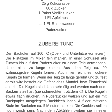
25 g Kokosraspel
80 g Zucker
1 Paket Vanillezucker
1 EL Apfelmus
ca. 1 EL Rosenwasser
Puderzucker
ZUBEREITUNG
Den Backofen auf 160 °C (Ober- und Unterhitze vorheizen).
Die Pistazien im Mixer fein mahlen. In einer Schüssel alle
Zutaten bis auf den Puderzucker zu einem Teig vermengen,
dabei nicht zu lange kneten. Aus dem Teig ca. 20
walnussgroße Kugeln formen. Auch hier reicht es, lockere
Kugeln zu formen. Wenn der Teig zu lange gerührt und zu fest
gerollt wird besteht die Gefahr, dass Mandel- bzw. Pistazienöl
austritt. Die Kugeln sind dann sehr ölig und werden nach dem
Backen steinhart (sie schmeckten trotzdem 😉 ). Die Kugeln
etwas flach drücken, in Puderzucker wälzen und auf ein mit
Backpapier ausgelegtes Backblech legen. Auf der mittleren
Stufe im Backofen ca. 9 Minuten backen. Die Cookies sollten
noch weich sein. Nach dem Abkühlen bleiben sie in einer