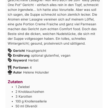
One Pot" Gericht - einfach alles rein in den Topf, schmeckt
schon irgendwie... Ich hatte also Vorurteile. Aber was soll
ich sagen, die Suppe schmeckt schon ziemlich lecker. Die
Aromen einer Lasagne vereinen sich auf meinem Löffel,
eine gute Portion Creme Fraiche und ganz viel Parmesan
machen das Gericht zum echten Comfort food. Doch das
Beste sind die dicken, weichen Nudelstücke, die sich mit
der Suppe vollgesogen haben. Ein tolles, schnelles
Wintergericht; gesund, proteinreich und sättigend.
Gericht
Hauptgericht
Ernährung
optional glutenfrei, vegan
Keyword
Herbst
Portionen
4
Autor
Helene Holunder
Zutaten
1
Zwiebel
2
Knoblauchzehen
3
Karotten
100
g
Knollensellerie
50
ml
Olivenöl