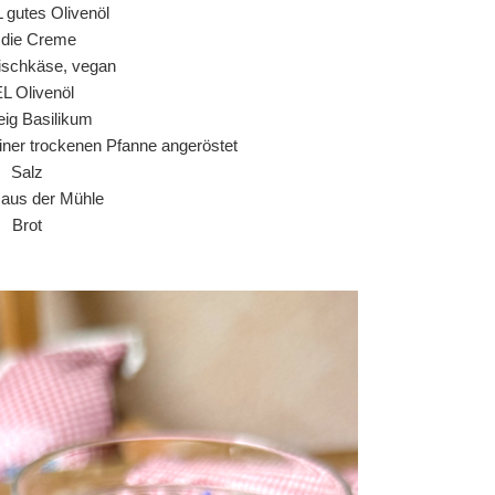
L gutes Olivenöl
r die Creme
ischkäse, vegan
EL Olivenöl
ig Basilikum
einer trockenen Pfanne angeröstet
Salz
r aus der Mühle
Brot