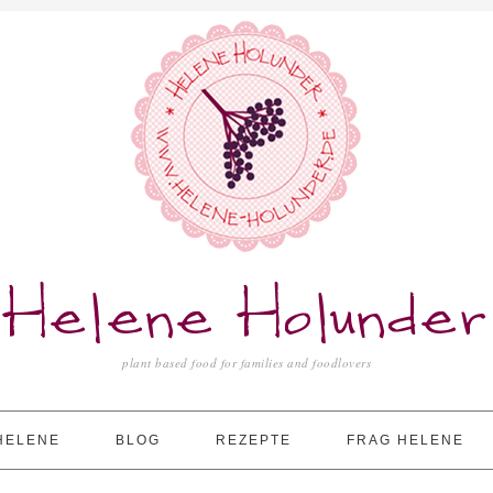
Helene Holunder
plant based food for families and foodlovers
HELENE
BLOG
REZEPTE
FRAG HELENE