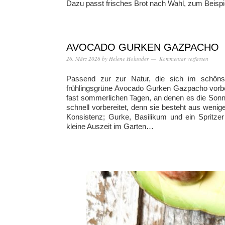
Dazu passt frisches Brot nach Wahl, zum Beispie
AVOCADO GURKEN GAZPACHO
26. März 2026
by
Helene Holunder
Kommentar verfassen
Passend zur zur Natur, die sich im schönste
frühlingsgrüne Avocado Gurken Gazpacho vorber
fast sommerlichen Tagen, an denen es die Sonn
schnell vorbereitet, denn sie besteht aus weni
Konsistenz; Gurke, Basilikum und ein Spritzer
kleine Auszeit im Garten…