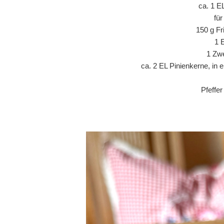
ca. 1 E
fü
150 g Fr
1 
1 Zwe
ca. 2 EL Pinienkerne, in 
Pfeffe