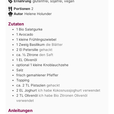
Ernährung
glutenfrei, sojafrei, vegan
Portionen
2
Autor
Helene Holunder
Zutaten
1
Bio Salatgurke
1
Avocado
1
kleine Frühlingszwiebel
1
Zweig Basilikum
die Blätter
2
El
Petersilie
gehackt
ca. ½
Zitrone
den Saft
1
EL
Olivenöl
optional 1 kleine Knoblauchzehe
Salz
frisch gemahlener Pfeffer
Topping
ca. 2
TL
Pistazien
gehackt
2
EL
Joghurt
ich habe Kokosnussjoghurt verwendet
2
TL
Olivenöl
ich habe Bio Zitronen Olivenöl
verwendet
Anleitungen