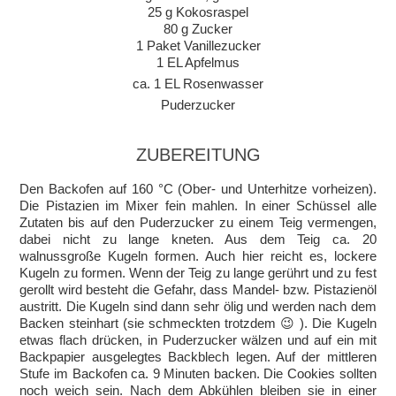
25 g Kokosraspel
80 g Zucker
1 Paket Vanillezucker
1 EL Apfelmus
ca. 1 EL Rosenwasser
Puderzucker
ZUBEREITUNG
Den Backofen auf 160 °C (Ober- und Unterhitze vorheizen).
Die Pistazien im Mixer fein mahlen. In einer Schüssel alle
Zutaten bis auf den Puderzucker zu einem Teig vermengen,
dabei nicht zu lange kneten. Aus dem Teig ca. 20
walnussgroße Kugeln formen. Auch hier reicht es, lockere
Kugeln zu formen. Wenn der Teig zu lange gerührt und zu fest
gerollt wird besteht die Gefahr, dass Mandel- bzw. Pistazienöl
austritt. Die Kugeln sind dann sehr ölig und werden nach dem
Backen steinhart (sie schmeckten trotzdem 😉 ). Die Kugeln
etwas flach drücken, in Puderzucker wälzen und auf ein mit
Backpapier ausgelegtes Backblech legen. Auf der mittleren
Stufe im Backofen ca. 9 Minuten backen. Die Cookies sollten
noch weich sein. Nach dem Abkühlen bleiben sie in einer