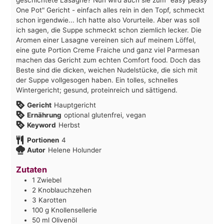
One Pot" Gericht - einfach alles rein in den Topf, schmeckt
schon irgendwie... Ich hatte also Vorurteile. Aber was soll
ich sagen, die Suppe schmeckt schon ziemlich lecker. Die
Aromen einer Lasagne vereinen sich auf meinem Löffel,
eine gute Portion Creme Fraiche und ganz viel Parmesan
machen das Gericht zum echten Comfort food. Doch das
Beste sind die dicken, weichen Nudelstücke, die sich mit
der Suppe vollgesogen haben. Ein tolles, schnelles
Wintergericht; gesund, proteinreich und sättigend.
Gericht
Hauptgericht
Ernährung
optional glutenfrei, vegan
Keyword
Herbst
Portionen
4
Autor
Helene Holunder
Zutaten
1
Zwiebel
2
Knoblauchzehen
3
Karotten
100
g
Knollensellerie
50
ml
Olivenöl