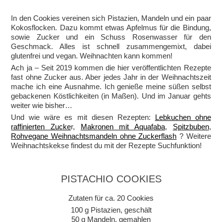
In den Cookies vereinen sich Pistazien, Mandeln und ein paar
Kokosflocken. Dazu kommt etwas Apfelmus für die Bindung,
sowie Zucker und ein Schuss Rosenwasser für den
Geschmack. Alles ist schnell zusammengemixt, dabei
glutenfrei und vegan. Weihnachten kann kommen!
Ach ja – Seit 2019 kommen die hier veröffentlichten Rezepte
fast ohne Zucker aus. Aber jedes Jahr in der Weihnachtszeit
mache ich eine Ausnahme. Ich genieße meine süßen selbst
gebackenen Köstlichkeiten (in Maßen). Und im Januar gehts
weiter wie bisher…
Und wie wäre es mit diesen Rezepten:
Lebkuchen ohne
raffinierten Zucke
r,
Makronen mit Aquafaba
,
Spitzbuben
,
Rohvegane Weihnachtsmandeln ohne Zuckerflash
? Weitere
Weihnachtskekse findest du mit der Rezepte Suchfunktion!
PISTACHIO COOKIES
Zutaten für ca. 20 Cookies
100 g Pistazien, geschält
50 g Mandeln, gemahlen