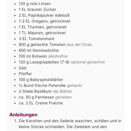
120
g
rote Linsen
1
EL
brauner Zucker
2
EL
Paprikapulver edelsüß
1-2
EL
Oregano, getrocknet
1
EL
Thymian, getrocknet
1
TL
Majoran, getrocknet
3
EL
Tomatenmark
800
g
gehackte Tomaten
aus der Dose
600
ml
Gemüsebrühe
100
ml
Rotwein
alkoholfrei
120
g
Lasagneplatten (7-8)
optional glutenfrei
Salz
Pfeffer
100
g
Babyspinatblätter
½
Bund frische Petersilie
gehackt
3
Stiele Basilikum
die Blätter
ca. 50
g
Parmesan
gerieben
ca. 2
EL
Creme Fraiche
Anleitungen
Die Karotten und den Sellerie waschen, schälen und in
kleine Stücke schneiden. Die Zwiebeln und den