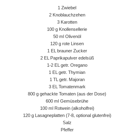
1 Zwiebel
2 Knoblauchzehen
3 Karotten
100 g Knollensellerie
50 ml Olivenöl
120 g rote Linsen
1 EL brauner Zucker
2 EL Paprikapulver edelsüß
1-2 EL getr. Oregano
1 EL getr. Thymian
1 TL getr. Majoran
3 EL Tomatenmark
800 g gehackte Tomaten (aus der Dose)
600 ml Gemüsebrühe
100 ml Rotwein (alkoholfrei)
120 g Lasagneplatten (7-8, optional glutenfrei)
Salz
Pfeffer