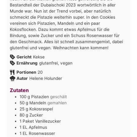
Bestandteil der Dubaischoki 2023 wortwörtlich in aller
Munde war. Nun ist der Trend vorbei, aber natürlich
schmeckt die Pistazie weiterhin super. In den Cookies
vereinen sich Pistazien, Mandeln und ein paar
Kokosflocken. Dazu kommt etwas Apfelmus für die
Bindung, sowie Zucker und ein Schuss Rosenwasser für
den Geschmack. Alles ist schnell zusammengemixt, dabei
glutenfrei und vegan. Weihnachten kann kommen!
Gericht
Kekse
Ernährung
glutenfrei, vegan
Portionen
20
Autor
Helene Holunder
Zutaten
100
g
Pistazien
geschält
50
g
Mandeln
gemahlen
25
g
Kokosraspel
80
g
Zucker
1
Paket
Vanillezucker
1
EL
Apfelmus
1
EL
Rosenwasser