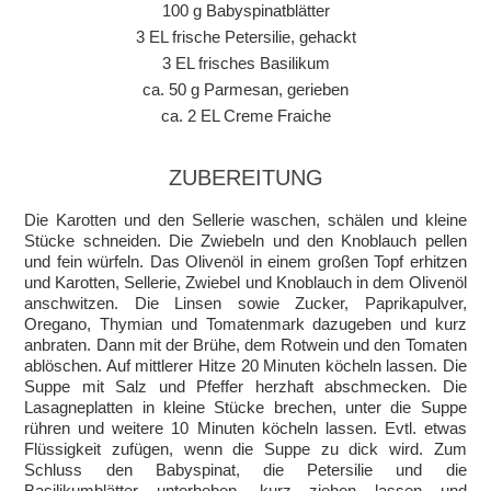
100 g Babyspinatblätter
3 EL frische Petersilie, gehackt
3 EL frisches Basilikum
ca. 50 g Parmesan, gerieben
ca. 2 EL Creme Fraiche
ZUBEREITUNG
Die Karotten und den Sellerie waschen, schälen und kleine
Stücke schneiden. Die Zwiebeln und den Knoblauch pellen
und fein würfeln. Das Olivenöl in einem großen Topf erhitzen
und Karotten, Sellerie, Zwiebel und Knoblauch in dem Olivenöl
anschwitzen. Die Linsen sowie Zucker, Paprikapulver,
Oregano, Thymian und Tomatenmark dazugeben und kurz
anbraten. Dann mit der Brühe, dem Rotwein und den Tomaten
ablöschen. Auf mittlerer Hitze 20 Minuten köcheln lassen. Die
Suppe mit Salz und Pfeffer herzhaft abschmecken. Die
Lasagneplatten in kleine Stücke brechen, unter die Suppe
rühren und weitere 10 Minuten köcheln lassen. Evtl. etwas
Flüssigkeit zufügen, wenn die Suppe zu dick wird. Zum
Schluss den Babyspinat, die Petersilie und die
Basilikumblätter unterheben, kurz ziehen lassen und