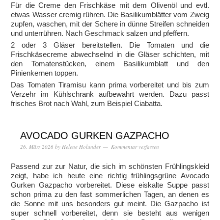
Für die Creme den Frischkäse mit dem Olivenöl und evtl.
etwas Wasser cremig rühren. Die Basilikumblätter vom Zweig
zupfen, waschen, mit der Schere in dünne Streifen schneiden
und unterrühren. Nach Geschmack salzen und pfeffern.
2 oder 3 Gläser bereitstellen. Die Tomaten und die
Frischkäsecreme abwechselnd in die Gläser schichten, mit
den Tomatenstücken, einem Basilikumblatt und den
Pinienkernen toppen.
Das Tomaten Tiramisu kann prima vorbereitet und bis zum
Verzehr im Kühlschrank aufbewahrt werden. Dazu passt
frisches Brot nach Wahl, zum Beispiel Ciabatta.
AVOCADO GURKEN GAZPACHO
26. März 2026
by
Helene Holunder
Kommentar verfassen
Passend zur zur Natur, die sich im schönsten Frühlingskleid
zeigt, habe ich heute eine richtig frühlingsgrüne Avocado
Gurken Gazpacho vorbereitet. Diese eiskalte Suppe passt
schon prima zu den fast sommerlichen Tagen, an denen es
die Sonne mit uns besonders gut meint. Die Gazpacho ist
super schnell vorbereitet, denn sie besteht aus wenigen