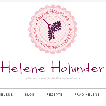
Helene Holunder
plant based food for families and foodlovers
HELENE
BLOG
REZEPTE
FRAG HELENE