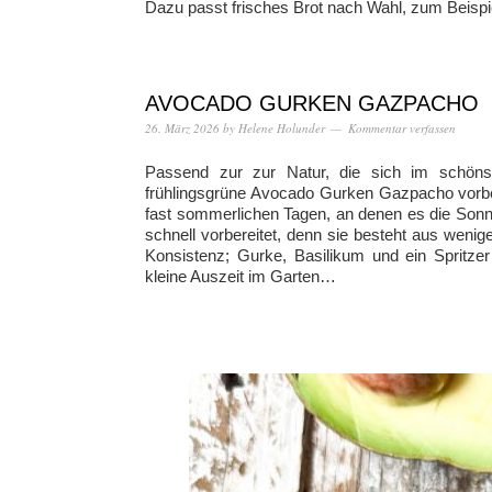
Dazu passt frisches Brot nach Wahl, zum Beispie
AVOCADO GURKEN GAZPACHO
26. März 2026
by
Helene Holunder
Kommentar verfassen
Passend zur zur Natur, die sich im schönste
frühlingsgrüne Avocado Gurken Gazpacho vorber
fast sommerlichen Tagen, an denen es die Sonn
schnell vorbereitet, denn sie besteht aus weni
Konsistenz; Gurke, Basilikum und ein Spritzer
kleine Auszeit im Garten…