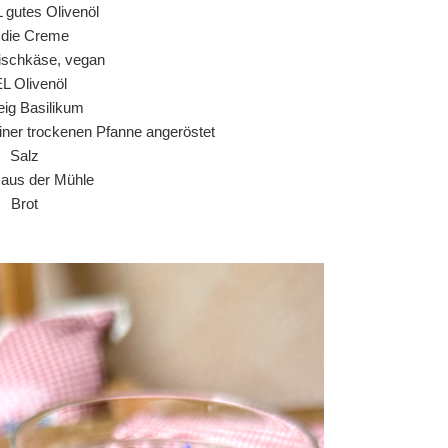
L gutes Olivenöl
r die Creme
ischkäse, vegan
EL Olivenöl
ig Basilikum
einer trockenen Pfanne angeröstet
Salz
r aus der Mühle
Brot