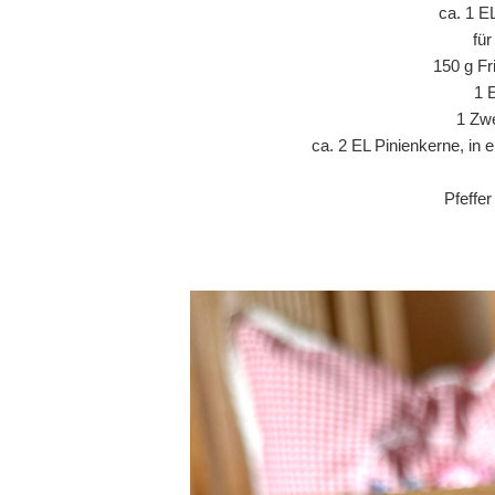
ca. 1 E
fü
150 g Fr
1 
1 Zwe
ca. 2 EL Pinienkerne, in 
Pfeffe