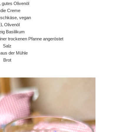
L gutes Olivenöl
r die Creme
ischkäse, vegan
EL Olivenöl
ig Basilikum
einer trockenen Pfanne angeröstet
Salz
r aus der Mühle
Brot