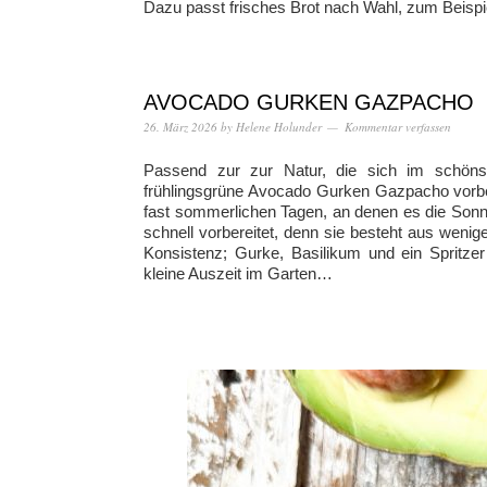
Dazu passt frisches Brot nach Wahl, zum Beispie
AVOCADO GURKEN GAZPACHO
26. März 2026
by
Helene Holunder
Kommentar verfassen
Passend zur zur Natur, die sich im schönste
frühlingsgrüne Avocado Gurken Gazpacho vorber
fast sommerlichen Tagen, an denen es die Sonn
schnell vorbereitet, denn sie besteht aus weni
Konsistenz; Gurke, Basilikum und ein Spritzer
kleine Auszeit im Garten…