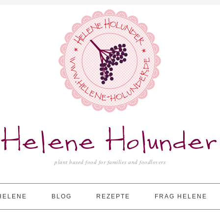
Helene Holunder
plant based food for families and foodlovers
HELENE
BLOG
REZEPTE
FRAG HELENE