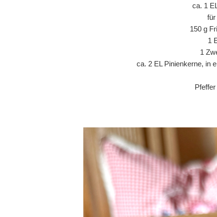
ca. 1 E
fü
150 g Fr
1 
1 Zwe
ca. 2 EL Pinienkerne, in 
Pfeffe