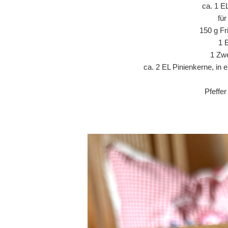
ca. 1 E
fü
150 g Fr
1 
1 Zwe
ca. 2 EL Pinienkerne, in 
Pfeffe