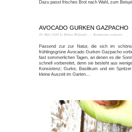
Dazu passt frisches Brot nach Wahl, zum Beispie
AVOCADO GURKEN GAZPACHO
26. März 2026
by
Helene Holunder
Kommentar verfassen
Passend zur zur Natur, die sich im schönste
frühlingsgrüne Avocado Gurken Gazpacho vorber
fast sommerlichen Tagen, an denen es die Sonn
schnell vorbereitet, denn sie besteht aus weni
Konsistenz; Gurke, Basilikum und ein Spritzer
kleine Auszeit im Garten…