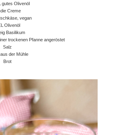
L gutes Olivenöl
r die Creme
ischkäse, vegan
EL Olivenöl
ig Basilikum
einer trockenen Pfanne angeröstet
Salz
r aus der Mühle
Brot