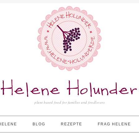
Helene Holunder
plant based food for families and foodlovers
HELENE
BLOG
REZEPTE
FRAG HELENE