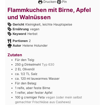
Drucken
Pin
Flammkuchen mit Birne, Apfel
und Walnüssen
Gericht
Kleinigkeit, leichte Hauptspeise
Ernährung
vegan
Keyword
Herbst
Portionen
2
Autor
Helene Holunder
Zutaten
Für den Teig:
250
g
Dinkelmehl
Typ 630
2
EL
Olivenöl
ca. 1/2
TL
Salz
ca. 120
ml
lauwarmes Wasser
Für den Belag:
1
reife, aber feste Birne
1
reifer, aber fester Apfel
100
g
cremiger Feta
vegan (oder mein selbst
gemachter Frischkäse aus Cashews)