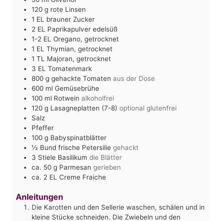
120
g
rote Linsen
1
EL
brauner Zucker
2
EL
Paprikapulver edelsüß
1-2
EL
Oregano, getrocknet
1
EL
Thymian, getrocknet
1
TL
Majoran, getrocknet
3
EL
Tomatenmark
800
g
gehackte Tomaten
aus der Dose
600
ml
Gemüsebrühe
100
ml
Rotwein
alkoholfrei
120
g
Lasagneplatten (7-8)
optional glutenfrei
Salz
Pfeffer
100
g
Babyspinatblätter
½
Bund frische Petersilie
gehackt
3
Stiele Basilikum
die Blätter
ca. 50
g
Parmesan
gerieben
ca. 2
EL
Creme Fraiche
Anleitungen
Die Karotten und den Sellerie waschen, schälen und in
kleine Stücke schneiden. Die Zwiebeln und den