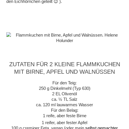
den Eichhörnchen geteilt 😉 ).
ZUTATEN FÜR 2 KLEINE FLAMMKUCHEN
MIT BIRNE, APFEL UND WALNÜSSEN
Für den Teig:
250 g Dinkelmehl (Typ 630)
2 EL Olivenöl
ca. ½ TL Salz
ca. 120 ml lauwarmes Wasser
Für den Belag:
1 reife, aber feste Birne
1 reifer, aber fester Apfel
100 g cremiger Feta, vegan (oder mein
selbst gemachter