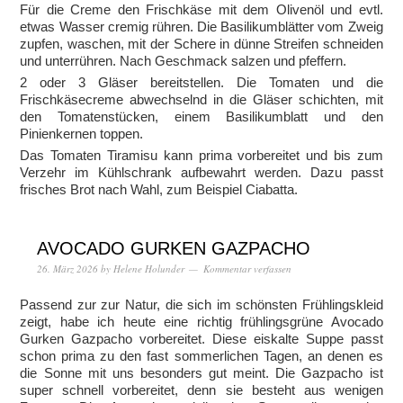
Für die Creme den Frischkäse mit dem Olivenöl und evtl.
etwas Wasser cremig rühren. Die Basilikumblätter vom Zweig
zupfen, waschen, mit der Schere in dünne Streifen schneiden
und unterrühren. Nach Geschmack salzen und pfeffern.
2 oder 3 Gläser bereitstellen. Die Tomaten und die
Frischkäsecreme abwechselnd in die Gläser schichten, mit
den Tomatenstücken, einem Basilikumblatt und den
Pinienkernen toppen.
Das Tomaten Tiramisu kann prima vorbereitet und bis zum
Verzehr im Kühlschrank aufbewahrt werden. Dazu passt
frisches Brot nach Wahl, zum Beispiel Ciabatta.
AVOCADO GURKEN GAZPACHO
26. März 2026
by
Helene Holunder
Kommentar verfassen
Passend zur zur Natur, die sich im schönsten Frühlingskleid
zeigt, habe ich heute eine richtig frühlingsgrüne Avocado
Gurken Gazpacho vorbereitet. Diese eiskalte Suppe passt
schon prima zu den fast sommerlichen Tagen, an denen es
die Sonne mit uns besonders gut meint. Die Gazpacho ist
super schnell vorbereitet, denn sie besteht aus wenigen