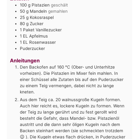
100
g
Pistazien
geschält
50
g
Mandeln
gemahlen
25
g
Kokosraspel
80
g
Zucker
1
Paket
Vanillezucker
1
EL
Apfelmus
1
EL
Rosenwasser
Puderzucker
Anleitungen
Den Backofen auf 160 °C (Ober- und Unterhitze
vorheizen). Die Pistazien im Mixer fein mahlen. In
einer Schüssel alle Zutaten bis auf den Puderzucker
zu einem Teig vermengen, dabei nicht zu lange
kneten.
Aus dem Teig ca. 20 walnussgroße Kugeln formen.
Auch hier reicht es, lockere Kugeln zu formen. Wenn
der Teig zu lange gerührt und zu fest gerollt wird
besteht die Gefahr, dass Mandel- bzw. Pistazienöl
austritt und die dann sehr öligen Kugeln nach dem
Backen steinhart werden (sie schmeckten trotzdem
😉 ). Die Kugeln etwas flach drücken, in Puderzucker