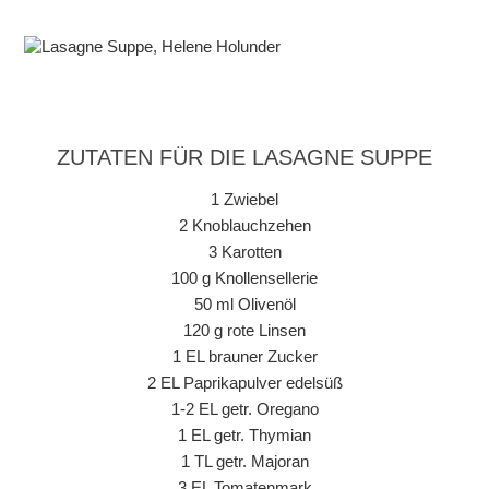
ZUTATEN FÜR DIE LASAGNE SUPPE
1 Zwiebel
2 Knoblauchzehen
3 Karotten
100 g Knollensellerie
50 ml Olivenöl
120 g rote Linsen
1 EL brauner Zucker
2 EL Paprikapulver edelsüß
1-2 EL getr. Oregano
1 EL getr. Thymian
1 TL getr. Majoran
3 EL Tomatenmark