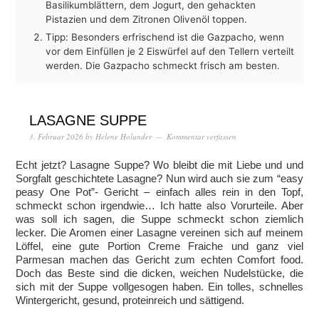
Basilikumblättern, dem Jogurt, den gehackten
Pistazien und dem Zitronen Olivenöl toppen.
Tipp: Besonders erfrischend ist die Gazpacho, wenn
vor dem Einfüllen je 2 Eiswürfel auf den Tellern verteilt
werden. Die Gazpacho schmeckt frisch am besten.
LASAGNE SUPPE
3. Februar 2026
by
Helene Holunder
Kommentar verfassen
Echt jetzt? Lasagne Suppe? Wo bleibt die mit Liebe und und
Sorgfalt geschichtete Lasagne? Nun wird auch sie zum “easy
peasy One Pot”- Gericht – einfach alles rein in den Topf,
schmeckt schon irgendwie… Ich hatte also Vorurteile. Aber
was soll ich sagen, die Suppe schmeckt schon ziemlich
lecker. Die Aromen einer Lasagne vereinen sich auf meinem
Löffel, eine gute Portion Creme Fraiche und ganz viel
Parmesan machen das Gericht zum echten Comfort food.
Doch das Beste sind die dicken, weichen Nudelstücke, die
sich mit der Suppe vollgesogen haben. Ein tolles, schnelles
Wintergericht, gesund, proteinreich und sättigend.