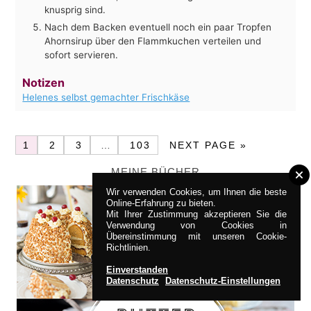
knusprig sind.
Nach dem Backen eventuell noch ein paar Tropfen
Ahornsirup über den Flammkuchen verteilen und
sofort servieren.
Notizen
Helenes selbst gemachter Frischkäse
1
2
3
…
103
NEXT PAGE »
MEINE BÜCHER
Wir verwenden Cookies, um Ihnen die beste
Online-Erfahrung zu bieten.
Mit Ihrer Zustimmung akzeptieren Sie die
Verwendung von Cookies in
Übereinstimmung mit unseren Cookie-
Richtlinien.
Einverstanden
Datenschutz
Datenschutz-Einstellungen