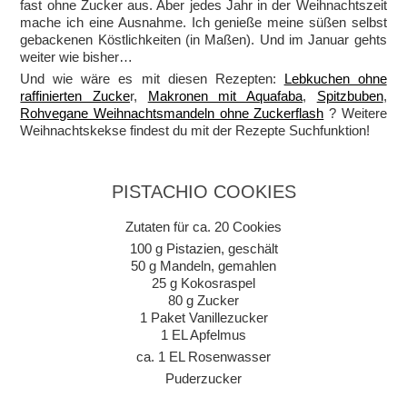
fast ohne Zucker aus. Aber jedes Jahr in der Weihnachtszeit
mache ich eine Ausnahme. Ich genieße meine süßen selbst
gebackenen Köstlichkeiten (in Maßen). Und im Januar gehts
weiter wie bisher…
Und wie wäre es mit diesen Rezepten:
Lebkuchen ohne
raffinierten Zucke
r,
Makronen mit Aquafaba
,
Spitzbuben
,
Rohvegane Weihnachtsmandeln ohne Zuckerflash
? Weitere
Weihnachtskekse findest du mit der Rezepte Suchfunktion!
PISTACHIO COOKIES
Zutaten für ca. 20 Cookies
100 g Pistazien, geschält
50 g Mandeln, gemahlen
25 g Kokosraspel
80 g Zucker
1 Paket Vanillezucker
1 EL Apfelmus
ca. 1 EL Rosenwasser
Puderzucker