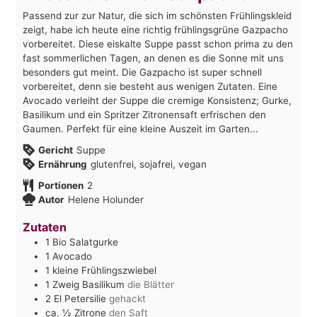
Passend zur zur Natur, die sich im schönsten Frühlingskleid
zeigt, habe ich heute eine richtig frühlingsgrüne Gazpacho
vorbereitet. Diese eiskalte Suppe passt schon prima zu den
fast sommerlichen Tagen, an denen es die Sonne mit uns
besonders gut meint. Die Gazpacho ist super schnell
vorbereitet, denn sie besteht aus wenigen Zutaten. Eine
Avocado verleiht der Suppe die cremige Konsistenz; Gurke,
Basilikum und ein Spritzer Zitronensaft erfrischen den
Gaumen. Perfekt für eine kleine Auszeit im Garten...
Gericht
Suppe
Ernährung
glutenfrei, sojafrei, vegan
Portionen
2
Autor
Helene Holunder
Zutaten
1
Bio Salatgurke
1
Avocado
1
kleine Frühlingszwiebel
1
Zweig Basilikum
die Blätter
2
El
Petersilie
gehackt
ca. ½
Zitrone
den Saft