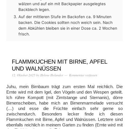
wälzen und auf ein mit Backpapier ausgelegtes
Backblech legen.
Auf der mittleren Stufe im Backofen ca. 9 Minuten
backen. Die Cookies sollten noch weich sein. Nach
dem Abkühlen bleiben sie in einer Dose ca. 2 Wochen
frisch.
FLAMMKUCHEN MIT BIRNE, APFEL
UND WALNÜSSEN
12. Oktober 2025
by
Helene Holunder
Kommentar verfassen
Juhu, mein Birnbaum trägt zum ersten Mal reichlich. Die
Ernte wird mit dem Igel, den Vögeln und den Wespen geteilt.
Ich rühre Kompott (mit Zimtstange und Sternanis), dörre
Birnenscheiben, habe mich an Birnenmarmelade versucht
(…) und esse die Früchte einfach sehr gerne so
zwischendurch. Besonders lecker finde ich diesen
Flammkuchen mit Birne, Apfel und Walnüssen. Letztere sind
ebenfalls reichlich in meinem Garten zu finden (Ernte wird mit