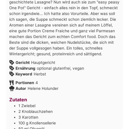
geschichtete Lasagne? Nun wird auch sie zum "easy peasy
One Pot" Gericht - einfach alles rein in den Topf, schmeckt
schon irgendwie... Ich hatte also Vorurteile. Aber was soll
ich sagen, die Suppe schmeckt schon ziemlich lecker. Die
Aromen einer Lasagne vereinen sich auf meinem Löffel,
eine gute Portion Creme Fraiche und ganz viel Parmesan
machen das Gericht zum echten Comfort food. Doch das
Beste sind die dicken, weichen Nudelstücke, die sich mit
der Suppe vollgesogen haben. Ein tolles, schnelles
Wintergericht; gesund, proteinreich und sättigend.
Gericht
Hauptgericht
Ernährung
optional glutenfrei, vegan
Keyword
Herbst
Portionen
4
Autor
Helene Holunder
Zutaten
1
Zwiebel
2
Knoblauchzehen
3
Karotten
100
g
Knollensellerie
50
ml
Olivenöl