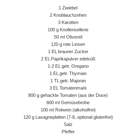
1 Zwiebel
2 Knoblauchzehen
3 Karotten
100 g Knollensellerie
50 ml Olivenöl
120 g rote Linsen
1 EL brauner Zucker
2 EL Paprikapulver edelsüß
1-2 EL getr. Oregano
1 EL getr. Thymian
1 TL getr. Majoran
3 EL Tomatenmark
800 g gehackte Tomaten (aus der Dose)
600 ml Gemüsebrühe
100 ml Rotwein (alkoholfrei)
120 g Lasagneplatten (7-8, optional glutenfrei)
Salz
Pfeffer