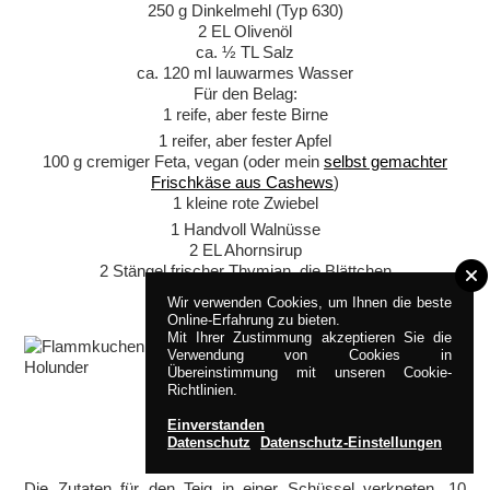
250 g Dinkelmehl (Typ 630)
2 EL Olivenöl
ca. ½ TL Salz
ca. 120 ml lauwarmes Wasser
Für den Belag:
1 reife, aber feste Birne
1 reifer, aber fester Apfel
100 g cremiger Feta, vegan (oder mein
selbst gemachter
Frischkäse aus Cashews
)
1 kleine rote Zwiebel
1 Handvoll Walnüsse
2 EL Ahornsirup
2 Stängel frischer Thymian, die Blättchen
Wir verwenden Cookies, um Ihnen die beste
Online-Erfahrung zu bieten.
Mit Ihrer Zustimmung akzeptieren Sie die
Verwendung von Cookies in
Übereinstimmung mit unseren Cookie-
Richtlinien.
Einverstanden
ZUBEREITUNG
Datenschutz
Datenschutz-Einstellungen
Die Zutaten für den Teig in einer Schüssel verkneten. 10