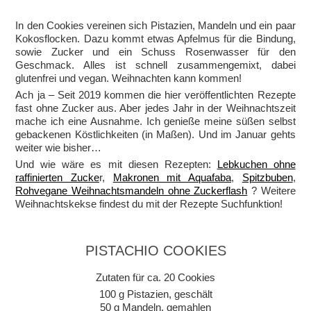
In den Cookies vereinen sich Pistazien, Mandeln und ein paar
Kokosflocken. Dazu kommt etwas Apfelmus für die Bindung,
sowie Zucker und ein Schuss Rosenwasser für den
Geschmack. Alles ist schnell zusammengemixt, dabei
glutenfrei und vegan. Weihnachten kann kommen!
Ach ja – Seit 2019 kommen die hier veröffentlichten Rezepte
fast ohne Zucker aus. Aber jedes Jahr in der Weihnachtszeit
mache ich eine Ausnahme. Ich genieße meine süßen selbst
gebackenen Köstlichkeiten (in Maßen). Und im Januar gehts
weiter wie bisher…
Und wie wäre es mit diesen Rezepten:
Lebkuchen ohne
raffinierten Zucke
r,
Makronen mit Aquafaba
,
Spitzbuben
,
Rohvegane Weihnachtsmandeln ohne Zuckerflash
? Weitere
Weihnachtskekse findest du mit der Rezepte Suchfunktion!
PISTACHIO COOKIES
Zutaten für ca. 20 Cookies
100 g Pistazien, geschält
50 g Mandeln, gemahlen