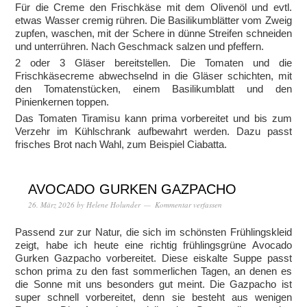
Für die Creme den Frischkäse mit dem Olivenöl und evtl.
etwas Wasser cremig rühren. Die Basilikumblätter vom Zweig
zupfen, waschen, mit der Schere in dünne Streifen schneiden
und unterrühren. Nach Geschmack salzen und pfeffern.
2 oder 3 Gläser bereitstellen. Die Tomaten und die
Frischkäsecreme abwechselnd in die Gläser schichten, mit
den Tomatenstücken, einem Basilikumblatt und den
Pinienkernen toppen.
Das Tomaten Tiramisu kann prima vorbereitet und bis zum
Verzehr im Kühlschrank aufbewahrt werden. Dazu passt
frisches Brot nach Wahl, zum Beispiel Ciabatta.
AVOCADO GURKEN GAZPACHO
26. März 2026
by
Helene Holunder
Kommentar verfassen
Passend zur zur Natur, die sich im schönsten Frühlingskleid
zeigt, habe ich heute eine richtig frühlingsgrüne Avocado
Gurken Gazpacho vorbereitet. Diese eiskalte Suppe passt
schon prima zu den fast sommerlichen Tagen, an denen es
die Sonne mit uns besonders gut meint. Die Gazpacho ist
super schnell vorbereitet, denn sie besteht aus wenigen