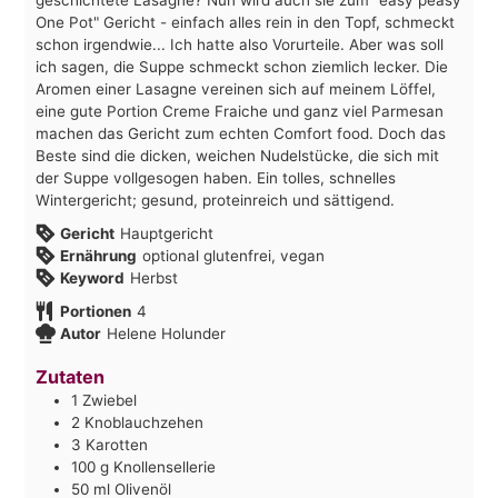
One Pot" Gericht - einfach alles rein in den Topf, schmeckt
schon irgendwie... Ich hatte also Vorurteile. Aber was soll
ich sagen, die Suppe schmeckt schon ziemlich lecker. Die
Aromen einer Lasagne vereinen sich auf meinem Löffel,
eine gute Portion Creme Fraiche und ganz viel Parmesan
machen das Gericht zum echten Comfort food. Doch das
Beste sind die dicken, weichen Nudelstücke, die sich mit
der Suppe vollgesogen haben. Ein tolles, schnelles
Wintergericht; gesund, proteinreich und sättigend.
Gericht
Hauptgericht
Ernährung
optional glutenfrei, vegan
Keyword
Herbst
Portionen
4
Autor
Helene Holunder
Zutaten
1
Zwiebel
2
Knoblauchzehen
3
Karotten
100
g
Knollensellerie
50
ml
Olivenöl