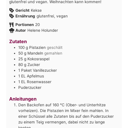
glutenfrei und vegan. Weihnachten kann kommen!
Gericht
Kekse
Ernährung
glutenfrei, vegan
Portionen
20
Autor
Helene Holunder
Zutaten
100
g
Pistazien
geschält
50
g
Mandeln
gemahlen
25
g
Kokosraspel
80
g
Zucker
1
Paket
Vanillezucker
1
EL
Apfelmus
1
EL
Rosenwasser
Puderzucker
Anleitungen
Den Backofen auf 160 °C (Ober- und Unterhitze
vorheizen). Die Pistazien im Mixer fein mahlen. In
einer Schüssel alle Zutaten bis auf den Puderzucker
zu einem Teig vermengen, dabei nicht zu lange
kneten.