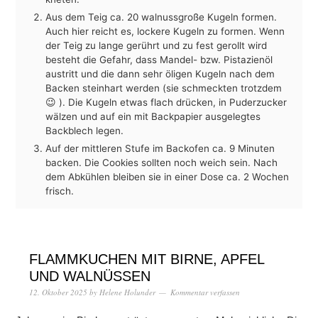
Aus dem Teig ca. 20 walnussgroße Kugeln formen.
Auch hier reicht es, lockere Kugeln zu formen. Wenn
der Teig zu lange gerührt und zu fest gerollt wird
besteht die Gefahr, dass Mandel- bzw. Pistazienöl
austritt und die dann sehr öligen Kugeln nach dem
Backen steinhart werden (sie schmeckten trotzdem
😉 ). Die Kugeln etwas flach drücken, in Puderzucker
wälzen und auf ein mit Backpapier ausgelegtes
Backblech legen.
Auf der mittleren Stufe im Backofen ca. 9 Minuten
backen. Die Cookies sollten noch weich sein. Nach
dem Abkühlen bleiben sie in einer Dose ca. 2 Wochen
frisch.
FLAMMKUCHEN MIT BIRNE, APFEL
UND WALNÜSSEN
12. Oktober 2025
by
Helene Holunder
Kommentar verfassen