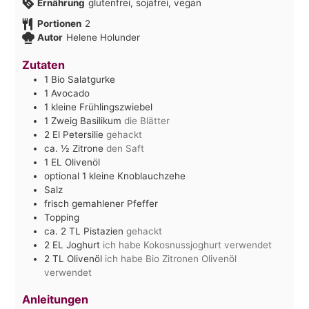
Ernährung
glutenfrei, sojafrei, vegan
Portionen
2
Autor
Helene Holunder
Zutaten
1
Bio Salatgurke
1
Avocado
1
kleine Frühlingszwiebel
1
Zweig Basilikum
die Blätter
2
El
Petersilie
gehackt
ca. ½
Zitrone
den Saft
1
EL
Olivenöl
optional 1 kleine Knoblauchzehe
Salz
frisch gemahlener Pfeffer
Topping
ca. 2
TL
Pistazien
gehackt
2
EL
Joghurt
ich habe Kokosnussjoghurt verwendet
2
TL
Olivenöl
ich habe Bio Zitronen Olivenöl
verwendet
Anleitungen