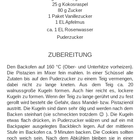
25 g Kokosraspel
80 g Zucker
1 Paket Vanillezucker
1 EL Apfelmus
ca. 1 EL Rosenwasser
Puderzucker
ZUBEREITUNG
Den Backofen auf 160 °C (Ober- und Unterhitze vorheizen).
Die Pistazien im Mixer fein mahlen. In einer Schüssel alle
Zutaten bis auf den Puderzucker zu einem Teig vermengen,
dabei nicht zu lange kneten. Aus dem Teig ca. 20
walnussgroße Kugeln formen. Auch hier reicht es, lockere
Kugeln zu formen. Wenn der Teig zu lange gerührt und zu fest
gerollt wird besteht die Gefahr, dass Mandel- bzw. Pistazienöl
austritt. Die Kugeln sind dann sehr ölig und werden nach dem
Backen steinhart (sie schmeckten trotzdem 😉 ). Die Kugeln
etwas flach drücken, in Puderzucker wälzen und auf ein mit
Backpapier ausgelegtes Backblech legen. Auf der mittleren
Stufe im Backofen ca. 9 Minuten backen. Die Cookies sollten
noch weich sein. Nach dem Abkühlen bleiben sie in einer