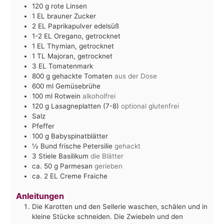
120
g
rote Linsen
1
EL
brauner Zucker
2
EL
Paprikapulver edelsüß
1-2
EL
Oregano, getrocknet
1
EL
Thymian, getrocknet
1
TL
Majoran, getrocknet
3
EL
Tomatenmark
800
g
gehackte Tomaten
aus der Dose
600
ml
Gemüsebrühe
100
ml
Rotwein
alkoholfrei
120
g
Lasagneplatten (7-8)
optional glutenfrei
Salz
Pfeffer
100
g
Babyspinatblätter
½
Bund frische Petersilie
gehackt
3
Stiele Basilikum
die Blätter
ca. 50
g
Parmesan
gerieben
ca. 2
EL
Creme Fraiche
Anleitungen
Die Karotten und den Sellerie waschen, schälen und in
kleine Stücke schneiden. Die Zwiebeln und den