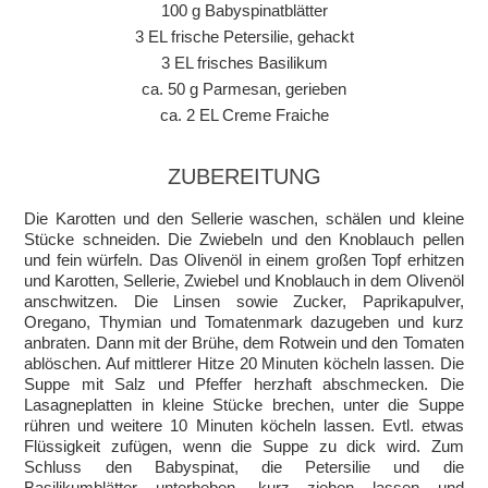
100 g Babyspinatblätter
3 EL frische Petersilie, gehackt
3 EL frisches Basilikum
ca. 50 g Parmesan, gerieben
ca. 2 EL Creme Fraiche
ZUBEREITUNG
Die Karotten und den Sellerie waschen, schälen und kleine
Stücke schneiden. Die Zwiebeln und den Knoblauch pellen
und fein würfeln. Das Olivenöl in einem großen Topf erhitzen
und Karotten, Sellerie, Zwiebel und Knoblauch in dem Olivenöl
anschwitzen. Die Linsen sowie Zucker, Paprikapulver,
Oregano, Thymian und Tomatenmark dazugeben und kurz
anbraten. Dann mit der Brühe, dem Rotwein und den Tomaten
ablöschen. Auf mittlerer Hitze 20 Minuten köcheln lassen. Die
Suppe mit Salz und Pfeffer herzhaft abschmecken. Die
Lasagneplatten in kleine Stücke brechen, unter die Suppe
rühren und weitere 10 Minuten köcheln lassen. Evtl. etwas
Flüssigkeit zufügen, wenn die Suppe zu dick wird. Zum
Schluss den Babyspinat, die Petersilie und die
Basilikumblätter unterheben, kurz ziehen lassen und