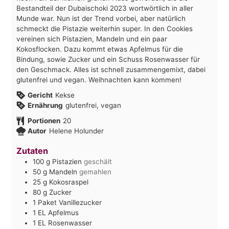
Bestandteil der Dubaischoki 2023 wortwörtlich in aller
Munde war. Nun ist der Trend vorbei, aber natürlich
schmeckt die Pistazie weiterhin super. In den Cookies
vereinen sich Pistazien, Mandeln und ein paar
Kokosflocken. Dazu kommt etwas Apfelmus für die
Bindung, sowie Zucker und ein Schuss Rosenwasser für
den Geschmack. Alles ist schnell zusammengemixt, dabei
glutenfrei und vegan. Weihnachten kann kommen!
Gericht
Kekse
Ernährung
glutenfrei, vegan
Portionen
20
Autor
Helene Holunder
Zutaten
100
g
Pistazien
geschält
50
g
Mandeln
gemahlen
25
g
Kokosraspel
80
g
Zucker
1
Paket
Vanillezucker
1
EL
Apfelmus
1
EL
Rosenwasser