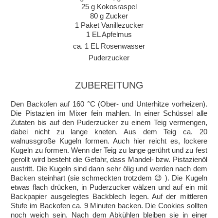
25 g Kokosraspel
80 g Zucker
1 Paket Vanillezucker
1 EL Apfelmus
ca. 1 EL Rosenwasser
Puderzucker
ZUBEREITUNG
Den Backofen auf 160 °C (Ober- und Unterhitze vorheizen).
Die Pistazien im Mixer fein mahlen. In einer Schüssel alle
Zutaten bis auf den Puderzucker zu einem Teig vermengen,
dabei nicht zu lange kneten. Aus dem Teig ca. 20
walnussgroße Kugeln formen. Auch hier reicht es, lockere
Kugeln zu formen. Wenn der Teig zu lange gerührt und zu fest
gerollt wird besteht die Gefahr, dass Mandel- bzw. Pistazienöl
austritt. Die Kugeln sind dann sehr ölig und werden nach dem
Backen steinhart (sie schmeckten trotzdem 😉 ). Die Kugeln
etwas flach drücken, in Puderzucker wälzen und auf ein mit
Backpapier ausgelegtes Backblech legen. Auf der mittleren
Stufe im Backofen ca. 9 Minuten backen. Die Cookies sollten
noch weich sein. Nach dem Abkühlen bleiben sie in einer