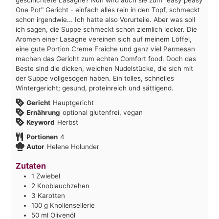
One Pot" Gericht - einfach alles rein in den Topf, schmeckt
schon irgendwie... Ich hatte also Vorurteile. Aber was soll
ich sagen, die Suppe schmeckt schon ziemlich lecker. Die
Aromen einer Lasagne vereinen sich auf meinem Löffel,
eine gute Portion Creme Fraiche und ganz viel Parmesan
machen das Gericht zum echten Comfort food. Doch das
Beste sind die dicken, weichen Nudelstücke, die sich mit
der Suppe vollgesogen haben. Ein tolles, schnelles
Wintergericht; gesund, proteinreich und sättigend.
Gericht
Hauptgericht
Ernährung
optional glutenfrei, vegan
Keyword
Herbst
Portionen
4
Autor
Helene Holunder
Zutaten
1
Zwiebel
2
Knoblauchzehen
3
Karotten
100
g
Knollensellerie
50
ml
Olivenöl