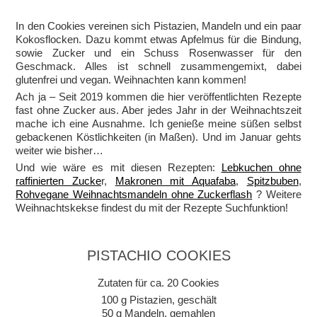
In den Cookies vereinen sich Pistazien, Mandeln und ein paar
Kokosflocken. Dazu kommt etwas Apfelmus für die Bindung,
sowie Zucker und ein Schuss Rosenwasser für den
Geschmack. Alles ist schnell zusammengemixt, dabei
glutenfrei und vegan. Weihnachten kann kommen!
Ach ja – Seit 2019 kommen die hier veröffentlichten Rezepte
fast ohne Zucker aus. Aber jedes Jahr in der Weihnachtszeit
mache ich eine Ausnahme. Ich genieße meine süßen selbst
gebackenen Köstlichkeiten (in Maßen). Und im Januar gehts
weiter wie bisher…
Und wie wäre es mit diesen Rezepten:
Lebkuchen ohne
raffinierten Zucke
r,
Makronen mit Aquafaba
,
Spitzbuben
,
Rohvegane Weihnachtsmandeln ohne Zuckerflash
? Weitere
Weihnachtskekse findest du mit der Rezepte Suchfunktion!
PISTACHIO COOKIES
Zutaten für ca. 20 Cookies
100 g Pistazien, geschält
50 g Mandeln, gemahlen