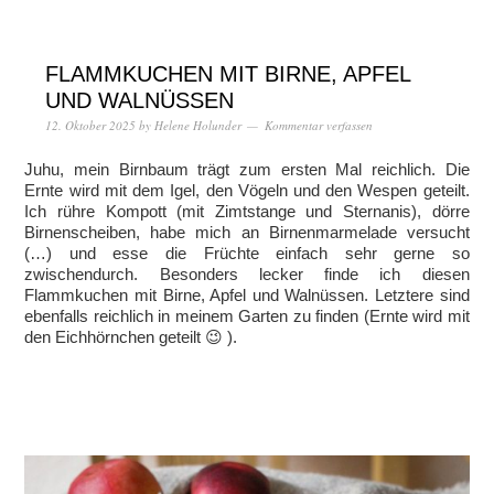
FLAMMKUCHEN MIT BIRNE, APFEL
UND WALNÜSSEN
12. Oktober 2025
by
Helene Holunder
Kommentar verfassen
Juhu, mein Birnbaum trägt zum ersten Mal reichlich. Die
Ernte wird mit dem Igel, den Vögeln und den Wespen geteilt.
Ich rühre Kompott (mit Zimtstange und Sternanis), dörre
Birnenscheiben, habe mich an Birnenmarmelade versucht
(…) und esse die Früchte einfach sehr gerne so
zwischendurch. Besonders lecker finde ich diesen
Flammkuchen mit Birne, Apfel und Walnüssen. Letztere sind
ebenfalls reichlich in meinem Garten zu finden (Ernte wird mit
den Eichhörnchen geteilt 😉 ).