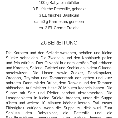
100 g Babyspinatblätter
3 EL frische Petersilie, gehackt
3 EL frisches Basilikum
ca. 50 g Parmesan, gerieben
ca. 2 EL Creme Fraiche
ZUBEREITUNG
Die Karotten und den Sellerie waschen, schälen und kleine
Stücke schneiden. Die Zwiebeln und den Knoblauch pellen
und fein würfeln. Das Olivenöl in einem großen Topf erhitzen
und Karotten, Sellerie, Zwiebel und Knoblauch in dem Olivenöl
anschwitzen. Die Linsen sowie Zucker, Paprikapulver,
Oregano, Thymian und Tomatenmark dazugeben und kurz
anbraten. Dann mit der Brühe, dem Rotwein und den Tomaten
ablöschen. Auf mittlerer Hitze 20 Minuten köcheln lassen. Die
Suppe mit Salz und Pfeffer herzhaft abschmecken. Die
Lasagneplatten in kleine Stücke brechen, unter die Suppe
rühren und weitere 10 Minuten köcheln lassen. Evtl. etwas
Flüssigkeit zufügen, wenn die Suppe zu dick wird. Zum
Schluss den Babyspinat, die Petersilie und die
Basilikumblätter unterheben, kurz ziehen lassen und