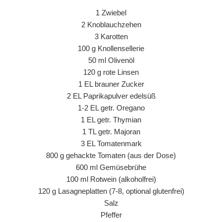
1 Zwiebel
2 Knoblauchzehen
3 Karotten
100 g Knollensellerie
50 ml Olivenöl
120 g rote Linsen
1 EL brauner Zucker
2 EL Paprikapulver edelsüß
1-2 EL getr. Oregano
1 EL getr. Thymian
1 TL getr. Majoran
3 EL Tomatenmark
800 g gehackte Tomaten (aus der Dose)
600 ml Gemüsebrühe
100 ml Rotwein (alkoholfrei)
120 g Lasagneplatten (7-8, optional glutenfrei)
Salz
Pfeffer