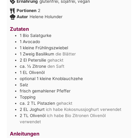
Ernährung
glutenfrei, sojafrei, vegan
Portionen
2
Autor
Helene Holunder
Zutaten
1
Bio Salatgurke
1
Avocado
1
kleine Frühlingszwiebel
1
Zweig Basilikum
die Blätter
2
El
Petersilie
gehackt
ca. ½
Zitrone
den Saft
1
EL
Olivenöl
optional 1 kleine Knoblauchzehe
Salz
frisch gemahlener Pfeffer
Topping
ca. 2
TL
Pistazien
gehackt
2
EL
Joghurt
ich habe Kokosnussjoghurt verwendet
2
TL
Olivenöl
ich habe Bio Zitronen Olivenöl
verwendet
Anleitungen