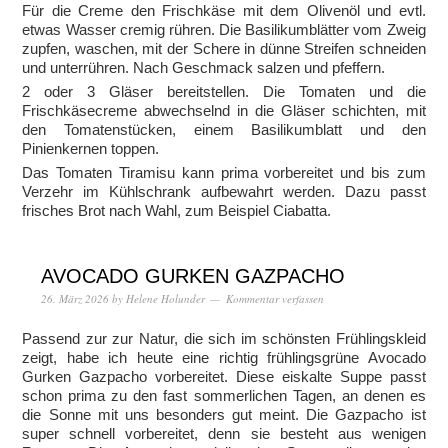
Für die Creme den Frischkäse mit dem Olivenöl und evtl.
etwas Wasser cremig rühren. Die Basilikumblätter vom Zweig
zupfen, waschen, mit der Schere in dünne Streifen schneiden
und unterrühren. Nach Geschmack salzen und pfeffern.
2 oder 3 Gläser bereitstellen. Die Tomaten und die
Frischkäsecreme abwechselnd in die Gläser schichten, mit
den Tomatenstücken, einem Basilikumblatt und den
Pinienkernen toppen.
Das Tomaten Tiramisu kann prima vorbereitet und bis zum
Verzehr im Kühlschrank aufbewahrt werden. Dazu passt
frisches Brot nach Wahl, zum Beispiel Ciabatta.
AVOCADO GURKEN GAZPACHO
26. März 2026
by
Helene Holunder
Kommentar verfassen
Passend zur zur Natur, die sich im schönsten Frühlingskleid
zeigt, habe ich heute eine richtig frühlingsgrüne Avocado
Gurken Gazpacho vorbereitet. Diese eiskalte Suppe passt
schon prima zu den fast sommerlichen Tagen, an denen es
die Sonne mit uns besonders gut meint. Die Gazpacho ist
super schnell vorbereitet, denn sie besteht aus wenigen