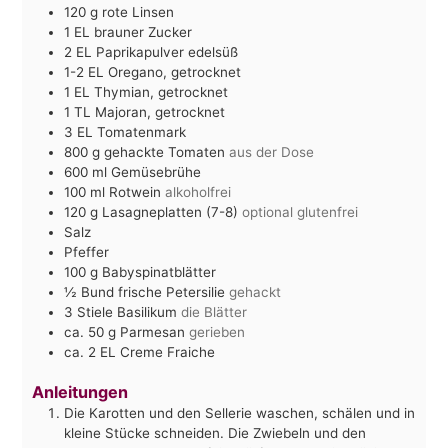
120
g
rote Linsen
1
EL
brauner Zucker
2
EL
Paprikapulver edelsüß
1-2
EL
Oregano, getrocknet
1
EL
Thymian, getrocknet
1
TL
Majoran, getrocknet
3
EL
Tomatenmark
800
g
gehackte Tomaten
aus der Dose
600
ml
Gemüsebrühe
100
ml
Rotwein
alkoholfrei
120
g
Lasagneplatten (7-8)
optional glutenfrei
Salz
Pfeffer
100
g
Babyspinatblätter
½
Bund frische Petersilie
gehackt
3
Stiele Basilikum
die Blätter
ca. 50
g
Parmesan
gerieben
ca. 2
EL
Creme Fraiche
Anleitungen
Die Karotten und den Sellerie waschen, schälen und in
kleine Stücke schneiden. Die Zwiebeln und den