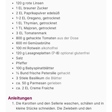
120
g
rote Linsen
1
EL
brauner Zucker
2
EL
Paprikapulver edelsüß
1-2
EL
Oregano, getrocknet
1
EL
Thymian, getrocknet
1
TL
Majoran, getrocknet
3
EL
Tomatenmark
800
g
gehackte Tomaten
aus der Dose
600
ml
Gemüsebrühe
100
ml
Rotwein
alkoholfrei
120
g
Lasagneplatten (7-8)
optional glutenfrei
Salz
Pfeffer
100
g
Babyspinatblätter
½
Bund frische Petersilie
gehackt
3
Stiele Basilikum
die Blätter
ca. 50
g
Parmesan
gerieben
ca. 2
EL
Creme Fraiche
Anleitungen
Die Karotten und den Sellerie waschen, schälen und in
kleine Stücke schneiden. Die Zwiebeln und den