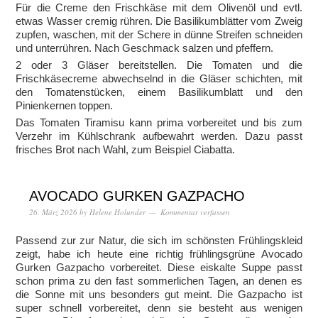
Für die Creme den Frischkäse mit dem Olivenöl und evtl.
etwas Wasser cremig rühren. Die Basilikumblätter vom Zweig
zupfen, waschen, mit der Schere in dünne Streifen schneiden
und unterrühren. Nach Geschmack salzen und pfeffern.
2 oder 3 Gläser bereitstellen. Die Tomaten und die
Frischkäsecreme abwechselnd in die Gläser schichten, mit
den Tomatenstücken, einem Basilikumblatt und den
Pinienkernen toppen.
Das Tomaten Tiramisu kann prima vorbereitet und bis zum
Verzehr im Kühlschrank aufbewahrt werden. Dazu passt
frisches Brot nach Wahl, zum Beispiel Ciabatta.
AVOCADO GURKEN GAZPACHO
26. März 2026
by
Helene Holunder
Kommentar verfassen
Passend zur zur Natur, die sich im schönsten Frühlingskleid
zeigt, habe ich heute eine richtig frühlingsgrüne Avocado
Gurken Gazpacho vorbereitet. Diese eiskalte Suppe passt
schon prima zu den fast sommerlichen Tagen, an denen es
die Sonne mit uns besonders gut meint. Die Gazpacho ist
super schnell vorbereitet, denn sie besteht aus wenigen