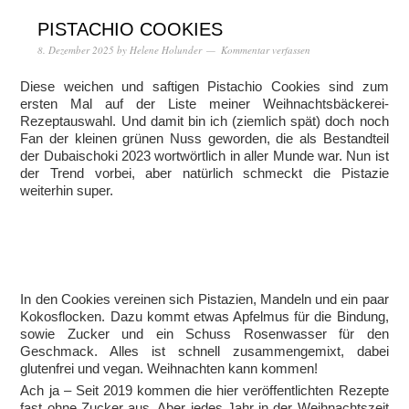
PISTACHIO COOKIES
8. Dezember 2025
by
Helene Holunder
Kommentar verfassen
Diese weichen und saftigen Pistachio Cookies sind zum
ersten Mal auf der Liste meiner Weihnachtsbäckerei-
Rezeptauswahl. Und damit bin ich (ziemlich spät) doch noch
Fan der kleinen grünen Nuss geworden, die als Bestandteil
der Dubaischoki 2023 wortwörtlich in aller Munde war. Nun ist
der Trend vorbei, aber natürlich schmeckt die Pistazie
weiterhin super.
In den Cookies vereinen sich Pistazien, Mandeln und ein paar
Kokosflocken. Dazu kommt etwas Apfelmus für die Bindung,
sowie Zucker und ein Schuss Rosenwasser für den
Geschmack. Alles ist schnell zusammengemixt, dabei
glutenfrei und vegan. Weihnachten kann kommen!
Ach ja – Seit 2019 kommen die hier veröffentlichten Rezepte
fast ohne Zucker aus. Aber jedes Jahr in der Weihnachtszeit