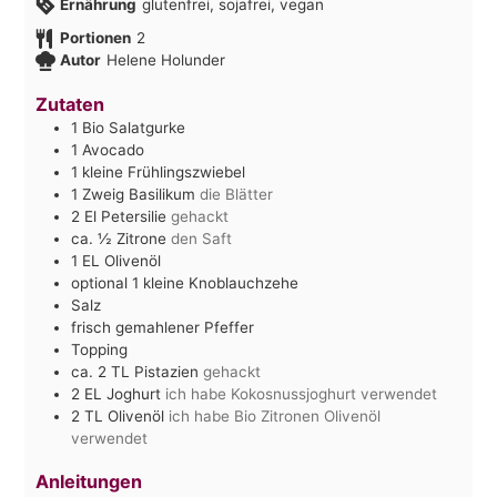
Ernährung
glutenfrei, sojafrei, vegan
Portionen
2
Autor
Helene Holunder
Zutaten
1
Bio Salatgurke
1
Avocado
1
kleine Frühlingszwiebel
1
Zweig Basilikum
die Blätter
2
El
Petersilie
gehackt
ca. ½
Zitrone
den Saft
1
EL
Olivenöl
optional 1 kleine Knoblauchzehe
Salz
frisch gemahlener Pfeffer
Topping
ca. 2
TL
Pistazien
gehackt
2
EL
Joghurt
ich habe Kokosnussjoghurt verwendet
2
TL
Olivenöl
ich habe Bio Zitronen Olivenöl
verwendet
Anleitungen