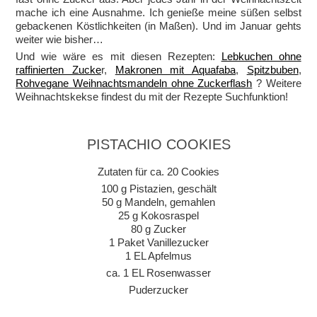
mache ich eine Ausnahme. Ich genieße meine süßen selbst
gebackenen Köstlichkeiten (in Maßen). Und im Januar gehts
weiter wie bisher…
Und wie wäre es mit diesen Rezepten:
Lebkuchen ohne
raffinierten Zucke
r,
Makronen mit Aquafaba
,
Spitzbuben
,
Rohvegane Weihnachtsmandeln ohne Zuckerflash
? Weitere
Weihnachtskekse findest du mit der Rezepte Suchfunktion!
PISTACHIO COOKIES
Zutaten für ca. 20 Cookies
100 g Pistazien, geschält
50 g Mandeln, gemahlen
25 g Kokosraspel
80 g Zucker
1 Paket Vanillezucker
1 EL Apfelmus
ca. 1 EL Rosenwasser
Puderzucker