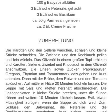
100 g Babyspinatblätter
3 EL frische Petersilie, gehackt
3 EL frisches Basilikum
ca. 50 g Parmesan, gerieben
ca. 2 EL Creme Fraiche
ZUBEREITUNG
Die Karotten und den Sellerie waschen, schälen und kleine
Stücke schneiden. Die Zwiebeln und den Knoblauch pellen
und fein würfeln. Das Olivenöl in einem großen Topf erhitzen
und Karotten, Sellerie, Zwiebel und Knoblauch in dem Olivenöl
anschwitzen. Die Linsen sowie Zucker, Paprikapulver,
Oregano, Thymian und Tomatenmark dazugeben und kurz
anbraten. Dann mit der Brühe, dem Rotwein und den Tomaten
ablöschen. Auf mittlerer Hitze 20 Minuten köcheln lassen. Die
Suppe mit Salz und Pfeffer herzhaft abschmecken. Die
Lasagneplatten in kleine Stücke brechen, unter die Suppe
rühren und weitere 10 Minuten köcheln lassen. Evtl. etwas
Flüssigkeit zufügen, wenn die Suppe zu dick wird. Zum
Schluss den Babyspinat, die Petersilie und die
Basilikumblätter unterheben, kurz ziehen lassen und