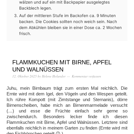
wälzen und auf ein mit Backpapier ausgelegtes
Backblech legen.
Auf der mittleren Stufe im Backofen ca. 9 Minuten
backen. Die Cookies sollten noch weich sein. Nach
dem Abkühlen bleiben sie in einer Dose ca. 2 Wochen
frisch.
FLAMMKUCHEN MIT BIRNE, APFEL
UND WALNÜSSEN
12. Oktober 2025
by
Helene Holunder
Kommentar verfassen
Juhu, mein Birnbaum trägt zum ersten Mal reichlich. Die
Ernte wird mit dem Igel, den Vögeln und den Wespen geteilt.
Ich rühre Kompott (mit Zimtstange und Sternanis), dörre
Birnenscheiben, habe mich an Birnenmarmelade versucht
(…) und esse die Früchte einfach sehr gerne so
zwischendurch. Besonders lecker finde ich diesen
Flammkuchen mit Birne, Apfel und Walnüssen. Letztere sind
ebenfalls reichlich in meinem Garten zu finden (Ernte wird mit
den Eichhörnchen geteilt 😉 ).