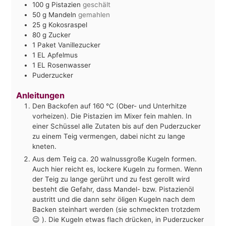
100
g
Pistazien
geschält
50
g
Mandeln
gemahlen
25
g
Kokosraspel
80
g
Zucker
1
Paket
Vanillezucker
1
EL
Apfelmus
1
EL
Rosenwasser
Puderzucker
Anleitungen
Den Backofen auf 160 °C (Ober- und Unterhitze
vorheizen). Die Pistazien im Mixer fein mahlen. In
einer Schüssel alle Zutaten bis auf den Puderzucker
zu einem Teig vermengen, dabei nicht zu lange
kneten.
Aus dem Teig ca. 20 walnussgroße Kugeln formen.
Auch hier reicht es, lockere Kugeln zu formen. Wenn
der Teig zu lange gerührt und zu fest gerollt wird
besteht die Gefahr, dass Mandel- bzw. Pistazienöl
austritt und die dann sehr öligen Kugeln nach dem
Backen steinhart werden (sie schmeckten trotzdem
😉 ). Die Kugeln etwas flach drücken, in Puderzucker