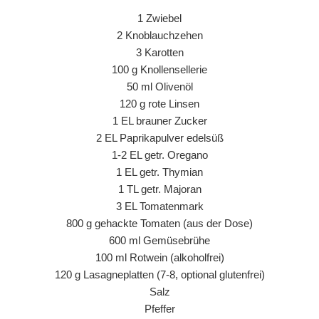
1 Zwiebel
2 Knoblauchzehen
3 Karotten
100 g Knollensellerie
50 ml Olivenöl
120 g rote Linsen
1 EL brauner Zucker
2 EL Paprikapulver edelsüß
1-2 EL getr. Oregano
1 EL getr. Thymian
1 TL getr. Majoran
3 EL Tomatenmark
800 g gehackte Tomaten (aus der Dose)
600 ml Gemüsebrühe
100 ml Rotwein (alkoholfrei)
120 g Lasagneplatten (7-8, optional glutenfrei)
Salz
Pfeffer