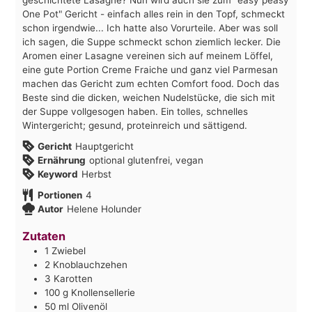
One Pot" Gericht - einfach alles rein in den Topf, schmeckt
schon irgendwie... Ich hatte also Vorurteile. Aber was soll
ich sagen, die Suppe schmeckt schon ziemlich lecker. Die
Aromen einer Lasagne vereinen sich auf meinem Löffel,
eine gute Portion Creme Fraiche und ganz viel Parmesan
machen das Gericht zum echten Comfort food. Doch das
Beste sind die dicken, weichen Nudelstücke, die sich mit
der Suppe vollgesogen haben. Ein tolles, schnelles
Wintergericht; gesund, proteinreich und sättigend.
Gericht
Hauptgericht
Ernährung
optional glutenfrei, vegan
Keyword
Herbst
Portionen
4
Autor
Helene Holunder
Zutaten
1
Zwiebel
2
Knoblauchzehen
3
Karotten
100
g
Knollensellerie
50
ml
Olivenöl