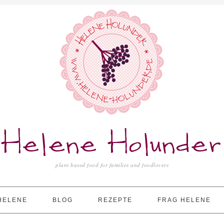
Helene Holunder
plant based food for families and foodlovers
HELENE
BLOG
REZEPTE
FRAG HELENE