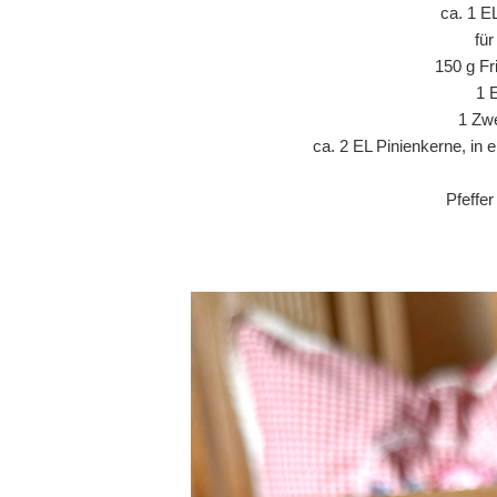
ca. 1 E
fü
150 g Fr
1 
1 Zwe
ca. 2 EL Pinienkerne, in 
Pfeffe