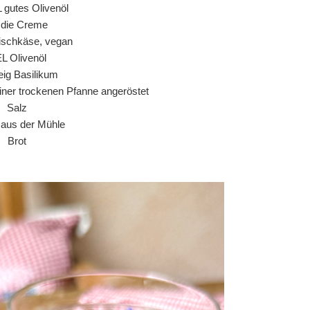
L gutes Olivenöl
r die Creme
ischkäse, vegan
EL Olivenöl
ig Basilikum
einer trockenen Pfanne angeröstet
Salz
r aus der Mühle
Brot