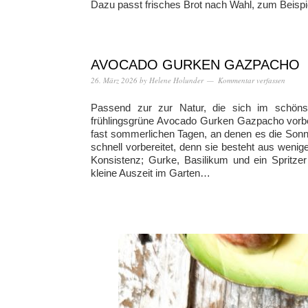
Dazu passt frisches Brot nach Wahl, zum Beispie
AVOCADO GURKEN GAZPACHO
26. März 2026
by
Helene Holunder
Kommentar verfassen
Passend zur zur Natur, die sich im schönste
frühlingsgrüne Avocado Gurken Gazpacho vorber
fast sommerlichen Tagen, an denen es die Sonn
schnell vorbereitet, denn sie besteht aus weni
Konsistenz; Gurke, Basilikum und ein Spritzer
kleine Auszeit im Garten…