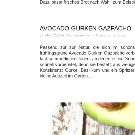
Dazu passt frisches Brot nach Wahl, zum Beispie
AVOCADO GURKEN GAZPACHO
26. März 2026
by
Helene Holunder
Kommentar verfassen
Passend zur zur Natur, die sich im schönste
frühlingsgrüne Avocado Gurken Gazpacho vorber
fast sommerlichen Tagen, an denen es die Sonn
schnell vorbereitet, denn sie besteht aus weni
Konsistenz; Gurke, Basilikum und ein Spritzer
kleine Auszeit im Garten…