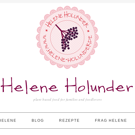
Helene Holunder
plant based food for families and foodlovers
HELENE
BLOG
REZEPTE
FRAG HELENE