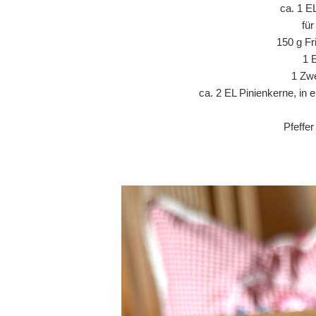
ca. 1 E
fü
150 g Fr
1 
1 Zwe
ca. 2 EL Pinienkerne, in 
Pfeffe