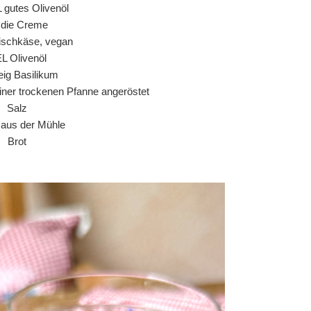
L gutes Olivenöl
r die Creme
ischkäse, vegan
EL Olivenöl
ig Basilikum
einer trockenen Pfanne angeröstet
Salz
r aus der Mühle
Brot