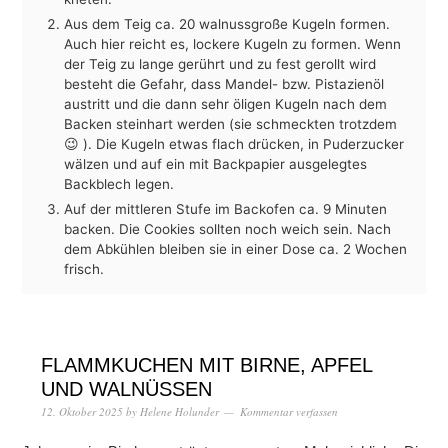
Aus dem Teig ca. 20 walnussgroße Kugeln formen.
Auch hier reicht es, lockere Kugeln zu formen. Wenn
der Teig zu lange gerührt und zu fest gerollt wird
besteht die Gefahr, dass Mandel- bzw. Pistazienöl
austritt und die dann sehr öligen Kugeln nach dem
Backen steinhart werden (sie schmeckten trotzdem
😉 ). Die Kugeln etwas flach drücken, in Puderzucker
wälzen und auf ein mit Backpapier ausgelegtes
Backblech legen.
Auf der mittleren Stufe im Backofen ca. 9 Minuten
backen. Die Cookies sollten noch weich sein. Nach
dem Abkühlen bleiben sie in einer Dose ca. 2 Wochen
frisch.
FLAMMKUCHEN MIT BIRNE, APFEL
UND WALNÜSSEN
12. Oktober 2025
by
Helene Holunder
Kommentar verfassen