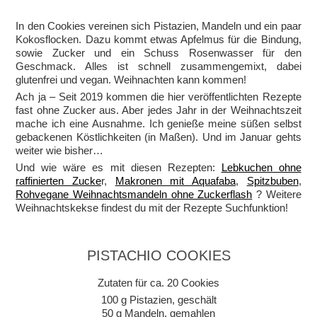
In den Cookies vereinen sich Pistazien, Mandeln und ein paar
Kokosflocken. Dazu kommt etwas Apfelmus für die Bindung,
sowie Zucker und ein Schuss Rosenwasser für den
Geschmack. Alles ist schnell zusammengemixt, dabei
glutenfrei und vegan. Weihnachten kann kommen!
Ach ja – Seit 2019 kommen die hier veröffentlichten Rezepte
fast ohne Zucker aus. Aber jedes Jahr in der Weihnachtszeit
mache ich eine Ausnahme. Ich genieße meine süßen selbst
gebackenen Köstlichkeiten (in Maßen). Und im Januar gehts
weiter wie bisher…
Und wie wäre es mit diesen Rezepten:
Lebkuchen ohne
raffinierten Zucke
r,
Makronen mit Aquafaba
,
Spitzbuben
,
Rohvegane Weihnachtsmandeln ohne Zuckerflash
? Weitere
Weihnachtskekse findest du mit der Rezepte Suchfunktion!
PISTACHIO COOKIES
Zutaten für ca. 20 Cookies
100 g Pistazien, geschält
50 g Mandeln, gemahlen