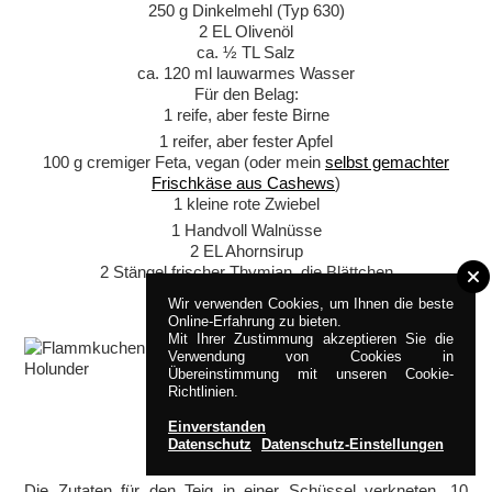
250 g Dinkelmehl (Typ 630)
2 EL Olivenöl
ca. ½ TL Salz
ca. 120 ml lauwarmes Wasser
Für den Belag:
1 reife, aber feste Birne
1 reifer, aber fester Apfel
100 g cremiger Feta, vegan (oder mein
selbst gemachter
Frischkäse aus Cashews
)
1 kleine rote Zwiebel
1 Handvoll Walnüsse
2 EL Ahornsirup
2 Stängel frischer Thymian, die Blättchen
Wir verwenden Cookies, um Ihnen die beste
Online-Erfahrung zu bieten.
Mit Ihrer Zustimmung akzeptieren Sie die
Verwendung von Cookies in
Übereinstimmung mit unseren Cookie-
Richtlinien.
Einverstanden
ZUBEREITUNG
Datenschutz
Datenschutz-Einstellungen
Die Zutaten für den Teig in einer Schüssel verkneten. 10