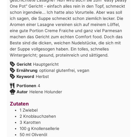
One Pot" Gericht - einfach alles rein in den Topf, schmeckt
schon irgendwie... Ich hatte also Vorurteile. Aber was soll
ich sagen, die Suppe schmeckt schon ziemlich lecker. Die
Aromen einer Lasagne vereinen sich auf meinem Löffel,
eine gute Portion Creme Fraiche und ganz viel Parmesan
machen das Gericht zum echten Comfort food. Doch das
Beste sind die dicken, weichen Nudelstücke, die sich mit
der Suppe vollgesogen haben. Ein tolles, schnelles
Wintergericht; gesund, proteinreich und sättigend.
Gericht
Hauptgericht
Ernährung
optional glutenfrei, vegan
Keyword
Herbst
Portionen
4
Autor
Helene Holunder
Zutaten
1
Zwiebel
2
Knoblauchzehen
3
Karotten
100
g
Knollensellerie
50
ml
Olivenöl