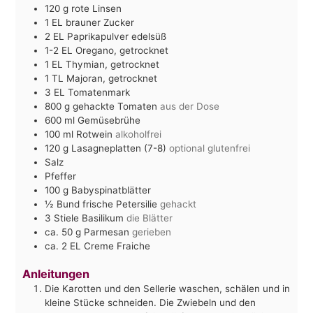
120
g
rote Linsen
1
EL
brauner Zucker
2
EL
Paprikapulver edelsüß
1-2
EL
Oregano, getrocknet
1
EL
Thymian, getrocknet
1
TL
Majoran, getrocknet
3
EL
Tomatenmark
800
g
gehackte Tomaten
aus der Dose
600
ml
Gemüsebrühe
100
ml
Rotwein
alkoholfrei
120
g
Lasagneplatten (7-8)
optional glutenfrei
Salz
Pfeffer
100
g
Babyspinatblätter
½
Bund frische Petersilie
gehackt
3
Stiele Basilikum
die Blätter
ca. 50
g
Parmesan
gerieben
ca. 2
EL
Creme Fraiche
Anleitungen
Die Karotten und den Sellerie waschen, schälen und in
kleine Stücke schneiden. Die Zwiebeln und den