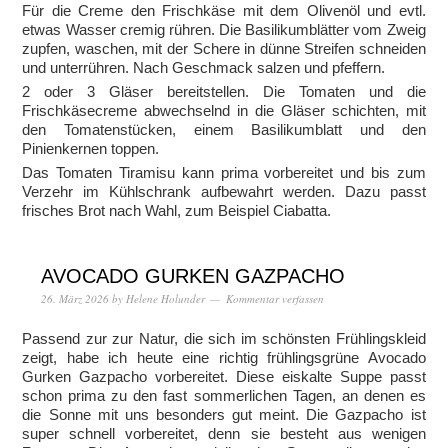
Für die Creme den Frischkäse mit dem Olivenöl und evtl.
etwas Wasser cremig rühren. Die Basilikumblätter vom Zweig
zupfen, waschen, mit der Schere in dünne Streifen schneiden
und unterrühren. Nach Geschmack salzen und pfeffern.
2 oder 3 Gläser bereitstellen. Die Tomaten und die
Frischkäsecreme abwechselnd in die Gläser schichten, mit
den Tomatenstücken, einem Basilikumblatt und den
Pinienkernen toppen.
Das Tomaten Tiramisu kann prima vorbereitet und bis zum
Verzehr im Kühlschrank aufbewahrt werden. Dazu passt
frisches Brot nach Wahl, zum Beispiel Ciabatta.
AVOCADO GURKEN GAZPACHO
26. März 2026
by
Helene Holunder
Kommentar verfassen
Passend zur zur Natur, die sich im schönsten Frühlingskleid
zeigt, habe ich heute eine richtig frühlingsgrüne Avocado
Gurken Gazpacho vorbereitet. Diese eiskalte Suppe passt
schon prima zu den fast sommerlichen Tagen, an denen es
die Sonne mit uns besonders gut meint. Die Gazpacho ist
super schnell vorbereitet, denn sie besteht aus wenigen