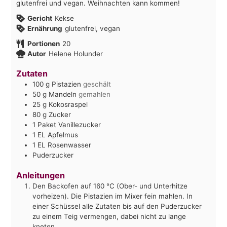
glutenfrei und vegan. Weihnachten kann kommen!
Gericht
Kekse
Ernährung
glutenfrei, vegan
Portionen
20
Autor
Helene Holunder
Zutaten
100
g
Pistazien
geschält
50
g
Mandeln
gemahlen
25
g
Kokosraspel
80
g
Zucker
1
Paket
Vanillezucker
1
EL
Apfelmus
1
EL
Rosenwasser
Puderzucker
Anleitungen
Den Backofen auf 160 °C (Ober- und Unterhitze
vorheizen). Die Pistazien im Mixer fein mahlen. In
einer Schüssel alle Zutaten bis auf den Puderzucker
zu einem Teig vermengen, dabei nicht zu lange
kneten.