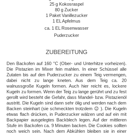
25 g Kokosraspel
80 g Zucker
1 Paket Vanillezucker
1 EL Apfelmus
ca. 1 EL Rosenwasser
Puderzucker
ZUBEREITUNG
Den Backofen auf 160 °C (Ober- und Unterhitze vorheizen).
Die Pistazien im Mixer fein mahlen. In einer Schüssel alle
Zutaten bis auf den Puderzucker zu einem Teig vermengen,
dabei nicht zu lange kneten. Aus dem Teig ca. 20
walnussgroße Kugeln formen. Auch hier reicht es, lockere
Kugeln zu formen. Wenn der Teig zu lange gerührt und zu fest
gerollt wird besteht die Gefahr, dass Mandel- bzw. Pistazienöl
austritt. Die Kugeln sind dann sehr ölig und werden nach dem
Backen steinhart (sie schmeckten trotzdem 😉 ). Die Kugeln
etwas flach drücken, in Puderzucker wälzen und auf ein mit
Backpapier ausgelegtes Backblech legen. Auf der mittleren
Stufe im Backofen ca. 9 Minuten backen. Die Cookies sollten
noch weich sein. Nach dem Abkühlen bleiben sie in einer