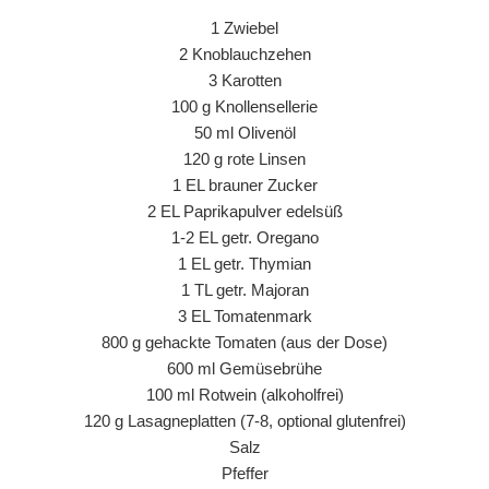
1 Zwiebel
2 Knoblauchzehen
3 Karotten
100 g Knollensellerie
50 ml Olivenöl
120 g rote Linsen
1 EL brauner Zucker
2 EL Paprikapulver edelsüß
1-2 EL getr. Oregano
1 EL getr. Thymian
1 TL getr. Majoran
3 EL Tomatenmark
800 g gehackte Tomaten (aus der Dose)
600 ml Gemüsebrühe
100 ml Rotwein (alkoholfrei)
120 g Lasagneplatten (7-8, optional glutenfrei)
Salz
Pfeffer