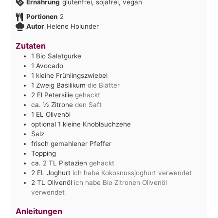
Ernährung
glutenfrei, sojafrei, vegan
Portionen
2
Autor
Helene Holunder
Zutaten
1
Bio Salatgurke
1
Avocado
1
kleine Frühlingszwiebel
1
Zweig Basilikum
die Blätter
2
El
Petersilie
gehackt
ca. ½
Zitrone
den Saft
1
EL
Olivenöl
optional 1 kleine Knoblauchzehe
Salz
frisch gemahlener Pfeffer
Topping
ca. 2
TL
Pistazien
gehackt
2
EL
Joghurt
ich habe Kokosnussjoghurt verwendet
2
TL
Olivenöl
ich habe Bio Zitronen Olivenöl
verwendet
Anleitungen