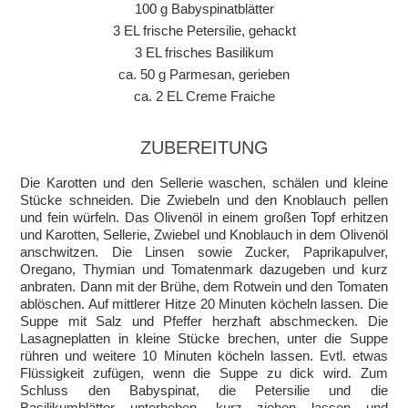
100 g Babyspinatblätter
3 EL frische Petersilie, gehackt
3 EL frisches Basilikum
ca. 50 g Parmesan, gerieben
ca. 2 EL Creme Fraiche
ZUBEREITUNG
Die Karotten und den Sellerie waschen, schälen und kleine
Stücke schneiden. Die Zwiebeln und den Knoblauch pellen
und fein würfeln. Das Olivenöl in einem großen Topf erhitzen
und Karotten, Sellerie, Zwiebel und Knoblauch in dem Olivenöl
anschwitzen. Die Linsen sowie Zucker, Paprikapulver,
Oregano, Thymian und Tomatenmark dazugeben und kurz
anbraten. Dann mit der Brühe, dem Rotwein und den Tomaten
ablöschen. Auf mittlerer Hitze 20 Minuten köcheln lassen. Die
Suppe mit Salz und Pfeffer herzhaft abschmecken. Die
Lasagneplatten in kleine Stücke brechen, unter die Suppe
rühren und weitere 10 Minuten köcheln lassen. Evtl. etwas
Flüssigkeit zufügen, wenn die Suppe zu dick wird. Zum
Schluss den Babyspinat, die Petersilie und die
Basilikumblätter unterheben, kurz ziehen lassen und