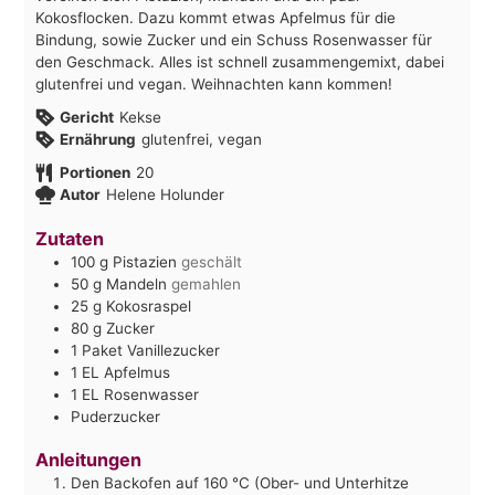
Kokosflocken. Dazu kommt etwas Apfelmus für die
Bindung, sowie Zucker und ein Schuss Rosenwasser für
den Geschmack. Alles ist schnell zusammengemixt, dabei
glutenfrei und vegan. Weihnachten kann kommen!
Gericht
Kekse
Ernährung
glutenfrei, vegan
Portionen
20
Autor
Helene Holunder
Zutaten
100
g
Pistazien
geschält
50
g
Mandeln
gemahlen
25
g
Kokosraspel
80
g
Zucker
1
Paket
Vanillezucker
1
EL
Apfelmus
1
EL
Rosenwasser
Puderzucker
Anleitungen
Den Backofen auf 160 °C (Ober- und Unterhitze