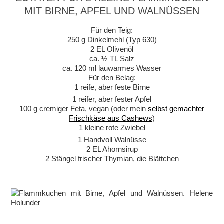
MIT BIRNE, APFEL UND WALNÜSSEN
Für den Teig:
250 g Dinkelmehl (Typ 630)
2 EL Olivenöl
ca. ½ TL Salz
ca. 120 ml lauwarmes Wasser
Für den Belag:
1 reife, aber feste Birne
1 reifer, aber fester Apfel
100 g cremiger Feta, vegan (oder mein
selbst gemachter
Frischkäse aus Cashews
)
1 kleine rote Zwiebel
1 Handvoll Walnüsse
2 EL Ahornsirup
2 Stängel frischer Thymian, die Blättchen