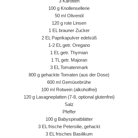
3 Karotten
100 g Knollensellerie
50 ml Olivenöl
120 g rote Linsen
1 EL brauner Zucker
2 EL Paprikapulver edelsüß
1-2 EL getr. Oregano
1 EL getr. Thymian
1 TL getr. Majoran
3 EL Tomatenmark
800 g gehackte Tomaten (aus der Dose)
600 ml Gemüsebrühe
100 ml Rotwein (alkoholfrei)
120 g Lasagneplatten (7-8, optional glutenfrei)
Salz
Pfeffer
100 g Babyspinatblätter
3 EL frische Petersilie, gehackt
3 EL frisches Basilikum