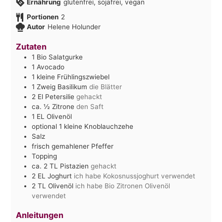
Ernährung
glutenfrei, sojafrei, vegan
Portionen
2
Autor
Helene Holunder
Zutaten
1
Bio Salatgurke
1
Avocado
1
kleine Frühlingszwiebel
1
Zweig Basilikum
die Blätter
2
El
Petersilie
gehackt
ca. ½
Zitrone
den Saft
1
EL
Olivenöl
optional 1 kleine Knoblauchzehe
Salz
frisch gemahlener Pfeffer
Topping
ca. 2
TL
Pistazien
gehackt
2
EL
Joghurt
ich habe Kokosnussjoghurt verwendet
2
TL
Olivenöl
ich habe Bio Zitronen Olivenöl
verwendet
Anleitungen