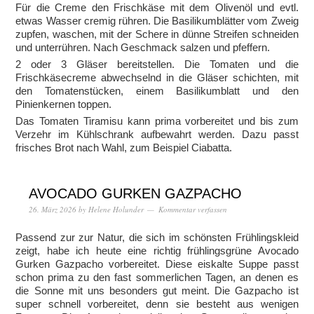
Für die Creme den Frischkäse mit dem Olivenöl und evtl.
etwas Wasser cremig rühren. Die Basilikumblätter vom Zweig
zupfen, waschen, mit der Schere in dünne Streifen schneiden
und unterrühren. Nach Geschmack salzen und pfeffern.
2 oder 3 Gläser bereitstellen. Die Tomaten und die
Frischkäsecreme abwechselnd in die Gläser schichten, mit
den Tomatenstücken, einem Basilikumblatt und den
Pinienkernen toppen.
Das Tomaten Tiramisu kann prima vorbereitet und bis zum
Verzehr im Kühlschrank aufbewahrt werden. Dazu passt
frisches Brot nach Wahl, zum Beispiel Ciabatta.
AVOCADO GURKEN GAZPACHO
26. März 2026
by
Helene Holunder
Kommentar verfassen
Passend zur zur Natur, die sich im schönsten Frühlingskleid
zeigt, habe ich heute eine richtig frühlingsgrüne Avocado
Gurken Gazpacho vorbereitet. Diese eiskalte Suppe passt
schon prima zu den fast sommerlichen Tagen, an denen es
die Sonne mit uns besonders gut meint. Die Gazpacho ist
super schnell vorbereitet, denn sie besteht aus wenigen