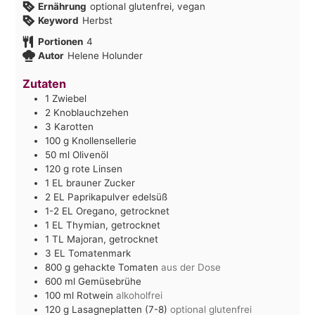
Ernährung
optional glutenfrei, vegan
Keyword
Herbst
Portionen
4
Autor
Helene Holunder
Zutaten
1
Zwiebel
2
Knoblauchzehen
3
Karotten
100
g
Knollensellerie
50
ml
Olivenöl
120
g
rote Linsen
1
EL
brauner Zucker
2
EL
Paprikapulver edelsüß
1-2
EL
Oregano, getrocknet
1
EL
Thymian, getrocknet
1
TL
Majoran, getrocknet
3
EL
Tomatenmark
800
g
gehackte Tomaten
aus der Dose
600
ml
Gemüsebrühe
100
ml
Rotwein
alkoholfrei
120
g
Lasagneplatten (7-8)
optional glutenfrei