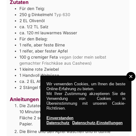
Zutaten
Für den Teig:
250
g
Dinkelmehl
Typ 630
2
EL
Olivenöl
ca. 1/2
TL
Salz
ca. 120
ml
lauwarmes Wasser
Für den Belag:
1
reife, aber feste Birne
1
reifer, aber fester Apfel
100
g
cremiger Feta
vegan (oder mein selbst
gemachter Frischkäse aus Cashews)
1
kleine rote Zwiebel
1
Handvoll Walnüsse
ca. 2
EL
Ahornsirup
Wir verwenden Cookies, um Ihnen die beste
2
Stängel
frischer Thymian
die Blättchen
Online-Erfahrung zu bieten.
Mit Ihrer Zustimmung akzeptieren Sie die
Anleitungen
Verwendung von Cookies in
Übereinstimmung mit unseren Cookie-
Die Zutaten für den Teig in einer Schüssel verkneten.
Richtlinien.
10 Minuten ruhen lassen, dann auf einer bemehlten
Fläche 2 sehr dünne Fladen ausrollen - fast wie
Einverstanden
Datenschutz
Datenschutz-Einstellungen
Papier.
Die Birne und den Apfel waschen und in dünne