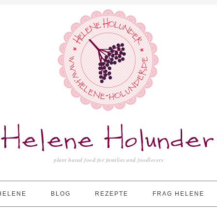
Helene Holunder
plant based food for families and foodlovers
HELENE
BLOG
REZEPTE
FRAG HELENE