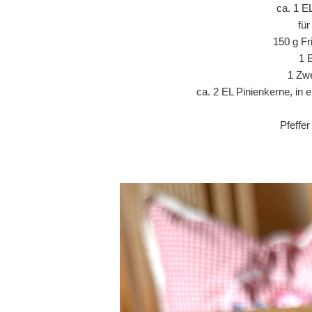
ca. 1 E
fü
150 g Fr
1 
1 Zwe
ca. 2 EL Pinienkerne, in 
Pfeffe