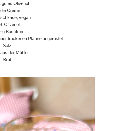
L gutes Olivenöl
r die Creme
ischkäse, vegan
EL Olivenöl
ig Basilikum
einer trockenen Pfanne angeröstet
Salz
r aus der Mühle
Brot