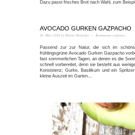
Dazu passt frisches Brot nach Wahl, zum Beispie
AVOCADO GURKEN GAZPACHO
26. März 2026
by
Helene Holunder
Kommentar verfassen
Passend zur zur Natur, die sich im schönste
frühlingsgrüne Avocado Gurken Gazpacho vorber
fast sommerlichen Tagen, an denen es die Sonn
schnell vorbereitet, denn sie besteht aus weni
Konsistenz; Gurke, Basilikum und ein Spritzer
kleine Auszeit im Garten…