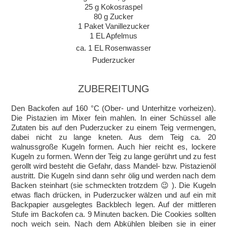
25 g Kokosraspel
80 g Zucker
1 Paket Vanillezucker
1 EL Apfelmus
ca. 1 EL Rosenwasser
Puderzucker
ZUBEREITUNG
Den Backofen auf 160 °C (Ober- und Unterhitze vorheizen).
Die Pistazien im Mixer fein mahlen. In einer Schüssel alle
Zutaten bis auf den Puderzucker zu einem Teig vermengen,
dabei nicht zu lange kneten. Aus dem Teig ca. 20
walnussgroße Kugeln formen. Auch hier reicht es, lockere
Kugeln zu formen. Wenn der Teig zu lange gerührt und zu fest
gerollt wird besteht die Gefahr, dass Mandel- bzw. Pistazienöl
austritt. Die Kugeln sind dann sehr ölig und werden nach dem
Backen steinhart (sie schmeckten trotzdem 😉 ). Die Kugeln
etwas flach drücken, in Puderzucker wälzen und auf ein mit
Backpapier ausgelegtes Backblech legen. Auf der mittleren
Stufe im Backofen ca. 9 Minuten backen. Die Cookies sollten
noch weich sein. Nach dem Abkühlen bleiben sie in einer