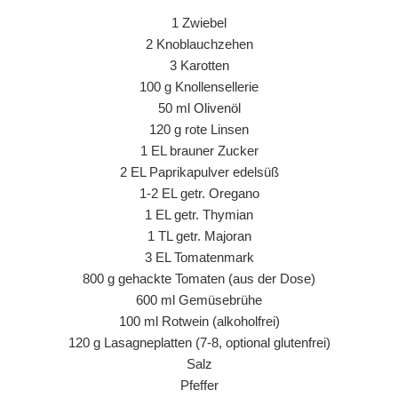
1 Zwiebel
2 Knoblauchzehen
3 Karotten
100 g Knollensellerie
50 ml Olivenöl
120 g rote Linsen
1 EL brauner Zucker
2 EL Paprikapulver edelsüß
1-2 EL getr. Oregano
1 EL getr. Thymian
1 TL getr. Majoran
3 EL Tomatenmark
800 g gehackte Tomaten (aus der Dose)
600 ml Gemüsebrühe
100 ml Rotwein (alkoholfrei)
120 g Lasagneplatten (7-8, optional glutenfrei)
Salz
Pfeffer