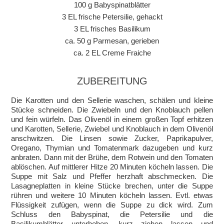
100 g Babyspinatblätter
3 EL frische Petersilie, gehackt
3 EL frisches Basilikum
ca. 50 g Parmesan, gerieben
ca. 2 EL Creme Fraiche
ZUBEREITUNG
Die Karotten und den Sellerie waschen, schälen und kleine
Stücke schneiden. Die Zwiebeln und den Knoblauch pellen
und fein würfeln. Das Olivenöl in einem großen Topf erhitzen
und Karotten, Sellerie, Zwiebel und Knoblauch in dem Olivenöl
anschwitzen. Die Linsen sowie Zucker, Paprikapulver,
Oregano, Thymian und Tomatenmark dazugeben und kurz
anbraten. Dann mit der Brühe, dem Rotwein und den Tomaten
ablöschen. Auf mittlerer Hitze 20 Minuten köcheln lassen. Die
Suppe mit Salz und Pfeffer herzhaft abschmecken. Die
Lasagneplatten in kleine Stücke brechen, unter die Suppe
rühren und weitere 10 Minuten köcheln lassen. Evtl. etwas
Flüssigkeit zufügen, wenn die Suppe zu dick wird. Zum
Schluss den Babyspinat, die Petersilie und die
Basilikumblätter unterheben, kurz ziehen lassen und