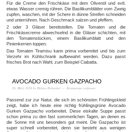
Für die Creme den Frischkäse mit dem Olivenöl und evtl.
etwas Wasser cremig rühren. Die Basilikumblätter vom Zweig
zupfen, waschen, mit der Schere in dünne Streifen schneiden
und unterrühren. Nach Geschmack salzen und pfeffern.
2 oder 3 Gläser bereitstellen. Die Tomaten und die
Frischkäsecreme abwechselnd in die Gläser schichten, mit
den Tomatenstücken, einem Basilikumblatt und den
Pinienkernen toppen.
Das Tomaten Tiramisu kann prima vorbereitet und bis zum
Verzehr im Kühlschrank aufbewahrt werden. Dazu passt
frisches Brot nach Wahl, zum Beispiel Ciabatta.
AVOCADO GURKEN GAZPACHO
26. März 2026
by
Helene Holunder
Kommentar verfassen
Passend zur zur Natur, die sich im schönsten Frühlingskleid
zeigt, habe ich heute eine richtig frühlingsgrüne Avocado
Gurken Gazpacho vorbereitet. Diese eiskalte Suppe passt
schon prima zu den fast sommerlichen Tagen, an denen es
die Sonne mit uns besonders gut meint. Die Gazpacho ist
super schnell vorbereitet, denn sie besteht aus wenigen