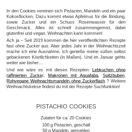
In den Cookies vereinen sich Pistazien, Mandeln und ein paar
Kokosflocken. Dazu kommt etwas Apfelmus für die Bindung,
sowie Zucker und ein Schuss Rosenwasser für den
Geschmack. Alles ist schnell zusammengemixt, dabei
glutenfrei und vegan. Weihnachten kann kommen!
Ach ja – Seit 2019 kommen die hier veröffentlichten Rezepte
fast ohne Zucker aus. Aber jedes Jahr in der Weihnachtszeit
mache ich eine Ausnahme. Ich genieße meine süßen selbst
gebackenen Köstlichkeiten (in Maßen). Und im Januar gehts
weiter wie bisher…
Und wie wäre es mit diesen Rezepten:
Lebkuchen ohne
raffinierten Zucke
r,
Makronen mit Aquafaba
,
Spitzbuben
,
Rohvegane Weihnachtsmandeln ohne Zuckerflash
? Weitere
Weihnachtskekse findest du mit der Rezepte Suchfunktion!
PISTACHIO COOKIES
Zutaten für ca. 20 Cookies
100 g Pistazien, geschält
50 g Mandeln, gemahlen