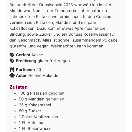
Bestandteil der Dubaischoki 2023 wortwörtlich in aller
Munde war. Nun ist der Trend vorbei, aber natürlich
schmeckt die Pistazie weiterhin super. In den Cookies
vereinen sich Pistazien, Mandeln und ein paar
Kokosflocken. Dazu kommt etwas Apfelmus für die
Bindung, sowie Zucker und ein Schuss Rosenwasser für
den Geschmack. Alles ist schnell zusammengemixt, dabei
glutenfrei und vegan. Weihnachten kann kommen!
Gericht
Kekse
Ernährung
glutenfrei, vegan
Portionen
20
Autor
Helene Holunder
Zutaten
100
g
Pistazien
geschält
50
g
Mandeln
gemahlen
25
g
Kokosraspel
80
g
Zucker
1
Paket
Vanillezucker
1
EL
Apfelmus
1
EL
Rosenwasser