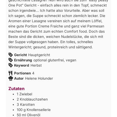
One Pot" Gericht - einfach alles rein in den Topf, schmeckt
schon irgendwie... Ich hatte also Vorurteile. Aber was soll
ich sagen, die Suppe schmeckt schon ziemlich lecker. Die
Aromen einer Lasagne vereinen sich auf meinem Löffel,
eine gute Portion Creme Fraiche und ganz viel Parmesan
machen das Gericht zum echten Comfort food. Doch das
Beste sind die dicken, weichen Nudelstücke, die sich mit
der Suppe vollgesogen haben. Ein tolles, schnelles
Wintergericht; gesund, proteinreich und sättigend.
Gericht
Hauptgericht
Ernährung
optional glutenfrei, vegan
Keyword
Herbst
Portionen
4
Autor
Helene Holunder
Zutaten
1
Zwiebel
2
Knoblauchzehen
3
Karotten
100
g
Knollensellerie
50
ml
Olivenöl