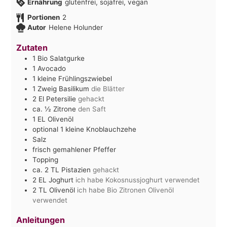
Ernährung
glutenfrei, sojafrei, vegan
Portionen
2
Autor
Helene Holunder
Zutaten
1
Bio Salatgurke
1
Avocado
1
kleine Frühlingszwiebel
1
Zweig Basilikum
die Blätter
2
El
Petersilie
gehackt
ca. ½
Zitrone
den Saft
1
EL
Olivenöl
optional 1 kleine Knoblauchzehe
Salz
frisch gemahlener Pfeffer
Topping
ca. 2
TL
Pistazien
gehackt
2
EL
Joghurt
ich habe Kokosnussjoghurt verwendet
2
TL
Olivenöl
ich habe Bio Zitronen Olivenöl
verwendet
Anleitungen