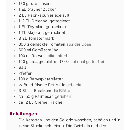
120
g
rote Linsen
1
EL
brauner Zucker
2
EL
Paprikapulver edelsüß
1-2
EL
Oregano, getrocknet
1
EL
Thymian, getrocknet
1
TL
Majoran, getrocknet
3
EL
Tomatenmark
800
g
gehackte Tomaten
aus der Dose
600
ml
Gemüsebrühe
100
ml
Rotwein
alkoholfrei
120
g
Lasagneplatten (7-8)
optional glutenfrei
Salz
Pfeffer
100
g
Babyspinatblätter
½
Bund frische Petersilie
gehackt
3
Stiele Basilikum
die Blätter
ca. 50
g
Parmesan
gerieben
ca. 2
EL
Creme Fraiche
Anleitungen
Die Karotten und den Sellerie waschen, schälen und in
kleine Stücke schneiden. Die Zwiebeln und den