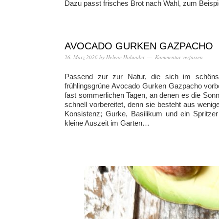
Dazu passt frisches Brot nach Wahl, zum Beispie
AVOCADO GURKEN GAZPACHO
26. März 2026
by
Helene Holunder
Kommentar verfassen
Passend zur zur Natur, die sich im schönste
frühlingsgrüne Avocado Gurken Gazpacho vorber
fast sommerlichen Tagen, an denen es die Sonn
schnell vorbereitet, denn sie besteht aus weni
Konsistenz; Gurke, Basilikum und ein Spritzer
kleine Auszeit im Garten…