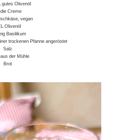
L gutes Olivenöl
r die Creme
ischkäse, vegan
EL Olivenöl
ig Basilikum
einer trockenen Pfanne angeröstet
Salz
r aus der Mühle
Brot