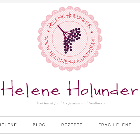
Helene Holunder
plant based food for families and foodlovers
HELENE
BLOG
REZEPTE
FRAG HELENE