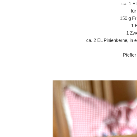
ca. 1 E
fü
150 g Fr
1 
1 Zwe
ca. 2 EL Pinienkerne, in 
Pfeffe