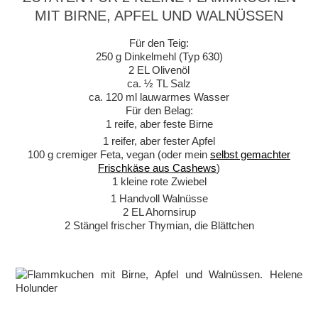
MIT BIRNE, APFEL UND WALNÜSSEN
Für den Teig:
250 g Dinkelmehl (Typ 630)
2 EL Olivenöl
ca. ½ TL Salz
ca. 120 ml lauwarmes Wasser
Für den Belag:
1 reife, aber feste Birne
1 reifer, aber fester Apfel
100 g cremiger Feta, vegan (oder mein
selbst gemachter
Frischkäse aus Cashews
)
1 kleine rote Zwiebel
1 Handvoll Walnüsse
2 EL Ahornsirup
2 Stängel frischer Thymian, die Blättchen