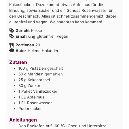
Kokosflocken. Dazu kommt etwas Apfelmus für die
Bindung, sowie Zucker und ein Schuss Rosenwasser für
den Geschmack. Alles ist schnell zusammengemixt, dabei
glutenfrei und vegan. Weihnachten kann kommen!
Gericht
Kekse
Ernährung
glutenfrei, vegan
Portionen
20
Autor
Helene Holunder
Zutaten
100
g
Pistazien
geschält
50
g
Mandeln
gemahlen
25
g
Kokosraspel
80
g
Zucker
1
Paket
Vanillezucker
1
EL
Apfelmus
1
EL
Rosenwasser
Puderzucker
Anleitungen
Den Backofen auf 160 °C (Ober- und Unterhitze