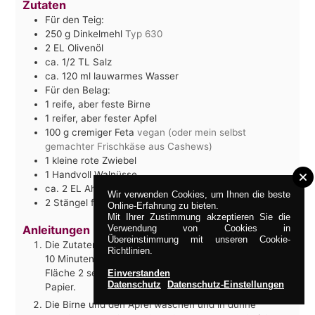
Zutaten
Für den Teig:
250
g
Dinkelmehl
Typ 630
2
EL
Olivenöl
ca. 1/2
TL
Salz
ca. 120
ml
lauwarmes Wasser
Für den Belag:
1
reife, aber feste Birne
1
reifer, aber fester Apfel
100
g
cremiger Feta
vegan (oder mein selbst
gemachter Frischkäse aus Cashews)
1
kleine rote Zwiebel
1
Handvoll Walnüsse
ca. 2
EL
Ahornsirup
Wir verwenden Cookies, um Ihnen die beste
2
Stängel
frischer Thymian
die Blättchen
Online-Erfahrung zu bieten.
Mit Ihrer Zustimmung akzeptieren Sie die
Anleitungen
Verwendung von Cookies in
Übereinstimmung mit unseren Cookie-
Die Zutaten für den Teig in einer Schüssel verkneten.
Richtlinien.
10 Minuten ruhen lassen, dann auf einer bemehlten
Fläche 2 sehr dünne Fladen ausrollen - fast wie
Einverstanden
Datenschutz
Datenschutz-Einstellungen
Papier.
Die Birne und den Apfel waschen und in dünne