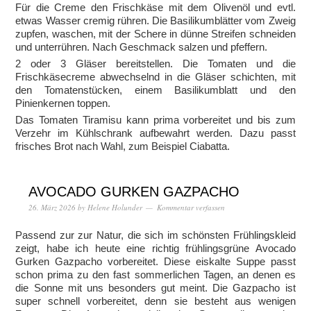
Für die Creme den Frischkäse mit dem Olivenöl und evtl.
etwas Wasser cremig rühren. Die Basilikumblätter vom Zweig
zupfen, waschen, mit der Schere in dünne Streifen schneiden
und unterrühren. Nach Geschmack salzen und pfeffern.
2 oder 3 Gläser bereitstellen. Die Tomaten und die
Frischkäsecreme abwechselnd in die Gläser schichten, mit
den Tomatenstücken, einem Basilikumblatt und den
Pinienkernen toppen.
Das Tomaten Tiramisu kann prima vorbereitet und bis zum
Verzehr im Kühlschrank aufbewahrt werden. Dazu passt
frisches Brot nach Wahl, zum Beispiel Ciabatta.
AVOCADO GURKEN GAZPACHO
26. März 2026
by
Helene Holunder
Kommentar verfassen
Passend zur zur Natur, die sich im schönsten Frühlingskleid
zeigt, habe ich heute eine richtig frühlingsgrüne Avocado
Gurken Gazpacho vorbereitet. Diese eiskalte Suppe passt
schon prima zu den fast sommerlichen Tagen, an denen es
die Sonne mit uns besonders gut meint. Die Gazpacho ist
super schnell vorbereitet, denn sie besteht aus wenigen