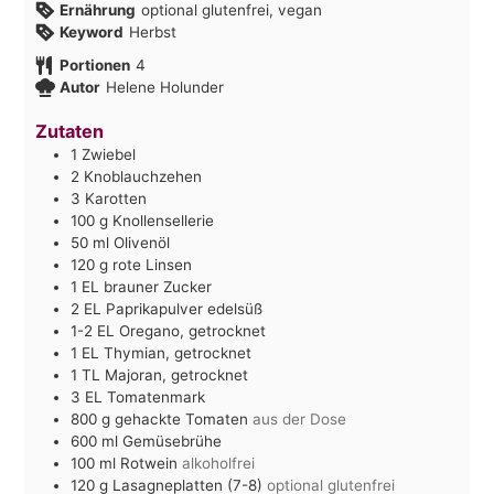
Ernährung
optional glutenfrei, vegan
Keyword
Herbst
Portionen
4
Autor
Helene Holunder
Zutaten
1
Zwiebel
2
Knoblauchzehen
3
Karotten
100
g
Knollensellerie
50
ml
Olivenöl
120
g
rote Linsen
1
EL
brauner Zucker
2
EL
Paprikapulver edelsüß
1-2
EL
Oregano, getrocknet
1
EL
Thymian, getrocknet
1
TL
Majoran, getrocknet
3
EL
Tomatenmark
800
g
gehackte Tomaten
aus der Dose
600
ml
Gemüsebrühe
100
ml
Rotwein
alkoholfrei
120
g
Lasagneplatten (7-8)
optional glutenfrei