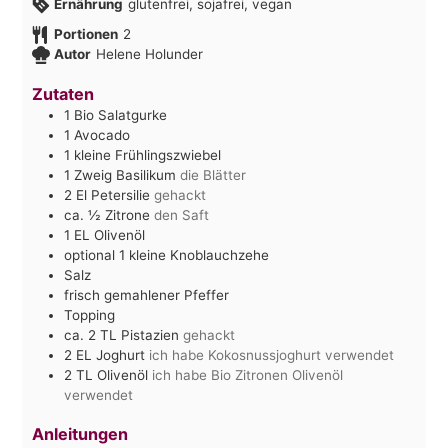
Ernährung
glutenfrei, sojafrei, vegan
Portionen
2
Autor
Helene Holunder
Zutaten
1
Bio Salatgurke
1
Avocado
1
kleine Frühlingszwiebel
1
Zweig Basilikum
die Blätter
2
El
Petersilie
gehackt
ca. ½
Zitrone
den Saft
1
EL
Olivenöl
optional 1 kleine Knoblauchzehe
Salz
frisch gemahlener Pfeffer
Topping
ca. 2
TL
Pistazien
gehackt
2
EL
Joghurt
ich habe Kokosnussjoghurt verwendet
2
TL
Olivenöl
ich habe Bio Zitronen Olivenöl
verwendet
Anleitungen