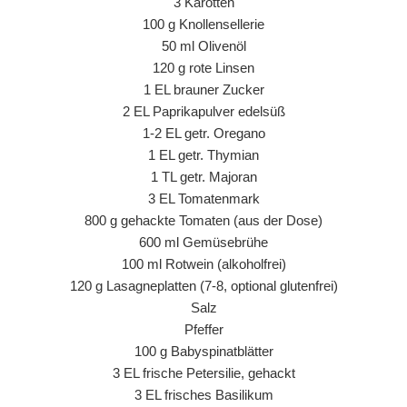
3 Karotten
100 g Knollensellerie
50 ml Olivenöl
120 g rote Linsen
1 EL brauner Zucker
2 EL Paprikapulver edelsüß
1-2 EL getr. Oregano
1 EL getr. Thymian
1 TL getr. Majoran
3 EL Tomatenmark
800 g gehackte Tomaten (aus der Dose)
600 ml Gemüsebrühe
100 ml Rotwein (alkoholfrei)
120 g Lasagneplatten (7-8, optional glutenfrei)
Salz
Pfeffer
100 g Babyspinatblätter
3 EL frische Petersilie, gehackt
3 EL frisches Basilikum