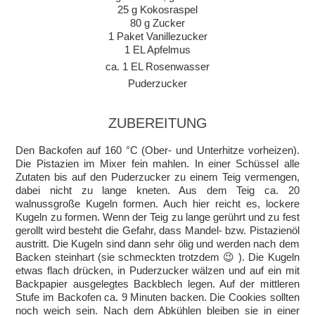
25 g Kokosraspel
80 g Zucker
1 Paket Vanillezucker
1 EL Apfelmus
ca. 1 EL Rosenwasser
Puderzucker
ZUBEREITUNG
Den Backofen auf 160 °C (Ober- und Unterhitze vorheizen).
Die Pistazien im Mixer fein mahlen. In einer Schüssel alle
Zutaten bis auf den Puderzucker zu einem Teig vermengen,
dabei nicht zu lange kneten. Aus dem Teig ca. 20
walnussgroße Kugeln formen. Auch hier reicht es, lockere
Kugeln zu formen. Wenn der Teig zu lange gerührt und zu fest
gerollt wird besteht die Gefahr, dass Mandel- bzw. Pistazienöl
austritt. Die Kugeln sind dann sehr ölig und werden nach dem
Backen steinhart (sie schmeckten trotzdem 😉 ). Die Kugeln
etwas flach drücken, in Puderzucker wälzen und auf ein mit
Backpapier ausgelegtes Backblech legen. Auf der mittleren
Stufe im Backofen ca. 9 Minuten backen. Die Cookies sollten
noch weich sein. Nach dem Abkühlen bleiben sie in einer