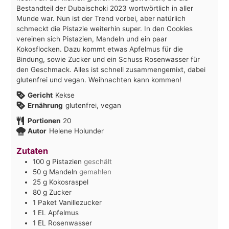
Bestandteil der Dubaischoki 2023 wortwörtlich in aller
Munde war. Nun ist der Trend vorbei, aber natürlich
schmeckt die Pistazie weiterhin super. In den Cookies
vereinen sich Pistazien, Mandeln und ein paar
Kokosflocken. Dazu kommt etwas Apfelmus für die
Bindung, sowie Zucker und ein Schuss Rosenwasser für
den Geschmack. Alles ist schnell zusammengemixt, dabei
glutenfrei und vegan. Weihnachten kann kommen!
Gericht
Kekse
Ernährung
glutenfrei, vegan
Portionen
20
Autor
Helene Holunder
Zutaten
100
g
Pistazien
geschält
50
g
Mandeln
gemahlen
25
g
Kokosraspel
80
g
Zucker
1
Paket
Vanillezucker
1
EL
Apfelmus
1
EL
Rosenwasser