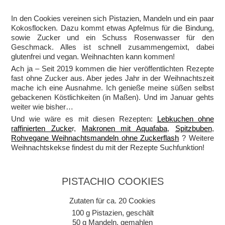
In den Cookies vereinen sich Pistazien, Mandeln und ein paar
Kokosflocken. Dazu kommt etwas Apfelmus für die Bindung,
sowie Zucker und ein Schuss Rosenwasser für den
Geschmack. Alles ist schnell zusammengemixt, dabei
glutenfrei und vegan. Weihnachten kann kommen!
Ach ja – Seit 2019 kommen die hier veröffentlichten Rezepte
fast ohne Zucker aus. Aber jedes Jahr in der Weihnachtszeit
mache ich eine Ausnahme. Ich genieße meine süßen selbst
gebackenen Köstlichkeiten (in Maßen). Und im Januar gehts
weiter wie bisher…
Und wie wäre es mit diesen Rezepten:
Lebkuchen ohne
raffinierten Zucke
r,
Makronen mit Aquafaba
,
Spitzbuben
,
Rohvegane Weihnachtsmandeln ohne Zuckerflash
? Weitere
Weihnachtskekse findest du mit der Rezepte Suchfunktion!
PISTACHIO COOKIES
Zutaten für ca. 20 Cookies
100 g Pistazien, geschält
50 g Mandeln, gemahlen