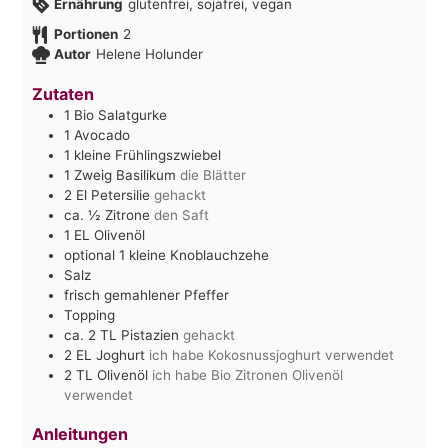
Ernährung
glutenfrei, sojafrei, vegan
Portionen
2
Autor
Helene Holunder
Zutaten
1
Bio Salatgurke
1
Avocado
1
kleine Frühlingszwiebel
1
Zweig Basilikum
die Blätter
2
El
Petersilie
gehackt
ca. ½
Zitrone
den Saft
1
EL
Olivenöl
optional 1 kleine Knoblauchzehe
Salz
frisch gemahlener Pfeffer
Topping
ca. 2
TL
Pistazien
gehackt
2
EL
Joghurt
ich habe Kokosnussjoghurt verwendet
2
TL
Olivenöl
ich habe Bio Zitronen Olivenöl
verwendet
Anleitungen