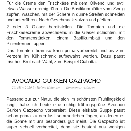
Für die Creme den Frischkäse mit dem Olivenöl und evtl.
etwas Wasser cremig rühren. Die Basilikumblätter vom Zweig
zupfen, waschen, mit der Schere in dünne Streifen schneiden
und unterrühren. Nach Geschmack salzen und pfeffern.
2 oder 3 Gläser bereitstellen. Die Tomaten und die
Frischkäsecreme abwechselnd in die Gläser schichten, mit
den Tomatenstücken, einem Basilikumblatt und den
Pinienkernen toppen.
Das Tomaten Tiramisu kann prima vorbereitet und bis zum
Verzehr im Kühlschrank aufbewahrt werden. Dazu passt
frisches Brot nach Wahl, zum Beispiel Ciabatta.
AVOCADO GURKEN GAZPACHO
26. März 2026
by
Helene Holunder
Kommentar verfassen
Passend zur zur Natur, die sich im schönsten Frühlingskleid
zeigt, habe ich heute eine richtig frühlingsgrüne Avocado
Gurken Gazpacho vorbereitet. Diese eiskalte Suppe passt
schon prima zu den fast sommerlichen Tagen, an denen es
die Sonne mit uns besonders gut meint. Die Gazpacho ist
super schnell vorbereitet, denn sie besteht aus wenigen