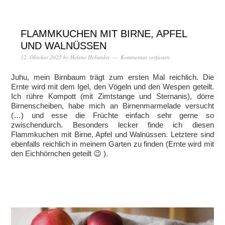
FLAMMKUCHEN MIT BIRNE, APFEL
UND WALNÜSSEN
12. Oktober 2025
by
Helene Holunder
Kommentar verfassen
Juhu, mein Birnbaum trägt zum ersten Mal reichlich. Die
Ernte wird mit dem Igel, den Vögeln und den Wespen geteilt.
Ich rühre Kompott (mit Zimtstange und Sternanis), dörre
Birnenscheiben, habe mich an Birnenmarmelade versucht
(…) und esse die Früchte einfach sehr gerne so
zwischendurch. Besonders lecker finde ich diesen
Flammkuchen mit Birne, Apfel und Walnüssen. Letztere sind
ebenfalls reichlich in meinem Garten zu finden (Ernte wird mit
den Eichhörnchen geteilt 😉 ).