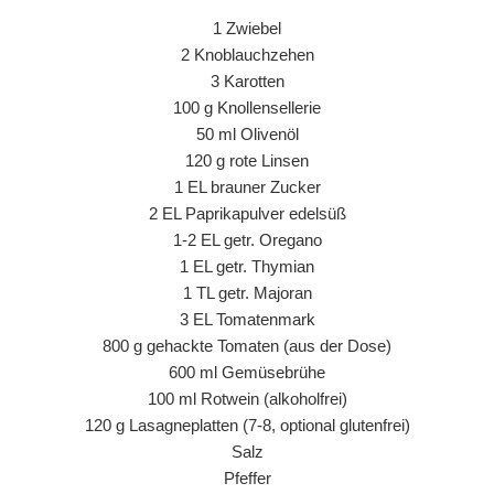
1 Zwiebel
2 Knoblauchzehen
3 Karotten
100 g Knollensellerie
50 ml Olivenöl
120 g rote Linsen
1 EL brauner Zucker
2 EL Paprikapulver edelsüß
1-2 EL getr. Oregano
1 EL getr. Thymian
1 TL getr. Majoran
3 EL Tomatenmark
800 g gehackte Tomaten (aus der Dose)
600 ml Gemüsebrühe
100 ml Rotwein (alkoholfrei)
120 g Lasagneplatten (7-8, optional glutenfrei)
Salz
Pfeffer