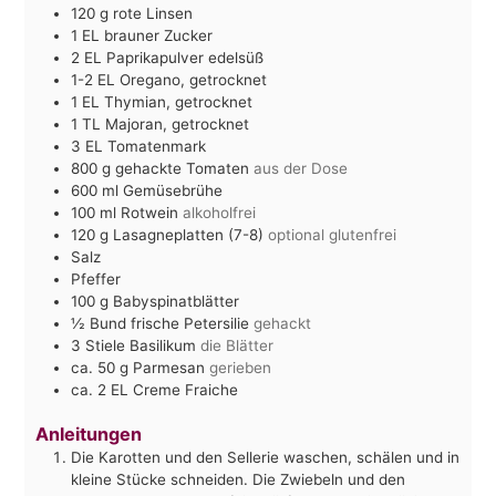
120
g
rote Linsen
1
EL
brauner Zucker
2
EL
Paprikapulver edelsüß
1-2
EL
Oregano, getrocknet
1
EL
Thymian, getrocknet
1
TL
Majoran, getrocknet
3
EL
Tomatenmark
800
g
gehackte Tomaten
aus der Dose
600
ml
Gemüsebrühe
100
ml
Rotwein
alkoholfrei
120
g
Lasagneplatten (7-8)
optional glutenfrei
Salz
Pfeffer
100
g
Babyspinatblätter
½
Bund frische Petersilie
gehackt
3
Stiele Basilikum
die Blätter
ca. 50
g
Parmesan
gerieben
ca. 2
EL
Creme Fraiche
Anleitungen
Die Karotten und den Sellerie waschen, schälen und in
kleine Stücke schneiden. Die Zwiebeln und den