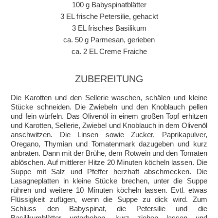
100 g Babyspinatblätter
3 EL frische Petersilie, gehackt
3 EL frisches Basilikum
ca. 50 g Parmesan, gerieben
ca. 2 EL Creme Fraiche
ZUBEREITUNG
Die Karotten und den Sellerie waschen, schälen und kleine
Stücke schneiden. Die Zwiebeln und den Knoblauch pellen
und fein würfeln. Das Olivenöl in einem großen Topf erhitzen
und Karotten, Sellerie, Zwiebel und Knoblauch in dem Olivenöl
anschwitzen. Die Linsen sowie Zucker, Paprikapulver,
Oregano, Thymian und Tomatenmark dazugeben und kurz
anbraten. Dann mit der Brühe, dem Rotwein und den Tomaten
ablöschen. Auf mittlerer Hitze 20 Minuten köcheln lassen. Die
Suppe mit Salz und Pfeffer herzhaft abschmecken. Die
Lasagneplatten in kleine Stücke brechen, unter die Suppe
rühren und weitere 10 Minuten köcheln lassen. Evtl. etwas
Flüssigkeit zufügen, wenn die Suppe zu dick wird. Zum
Schluss den Babyspinat, die Petersilie und die
Basilikumblätter unterheben, kurz ziehen lassen und