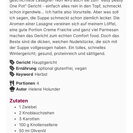
One Pot" Gericht - einfach alles rein in den Topf, schmeckt
schon irgendwie... Ich hatte also Vorurteile. Aber was soll
ich sagen, die Suppe schmeckt schon ziemlich lecker. Die
Aromen einer Lasagne vereinen sich auf meinem Löffel,
eine gute Portion Creme Fraiche und ganz viel Parmesan
machen das Gericht zum echten Comfort food. Doch das
Beste sind die dicken, weichen Nudelstücke, die sich mit
der Suppe vollgesogen haben. Ein tolles, schnelles
Wintergericht; gesund, proteinreich und sättigend.
Gericht
Hauptgericht
Ernährung
optional glutenfrei, vegan
Keyword
Herbst
Portionen
4
Autor
Helene Holunder
Zutaten
1
Zwiebel
2
Knoblauchzehen
3
Karotten
100
g
Knollensellerie
50
ml
Olivenöl