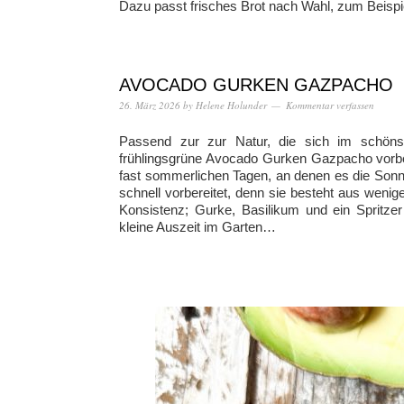
Dazu passt frisches Brot nach Wahl, zum Beispie
AVOCADO GURKEN GAZPACHO
26. März 2026
by
Helene Holunder
Kommentar verfassen
Passend zur zur Natur, die sich im schönste
frühlingsgrüne Avocado Gurken Gazpacho vorber
fast sommerlichen Tagen, an denen es die Sonn
schnell vorbereitet, denn sie besteht aus weni
Konsistenz; Gurke, Basilikum und ein Spritzer
kleine Auszeit im Garten…