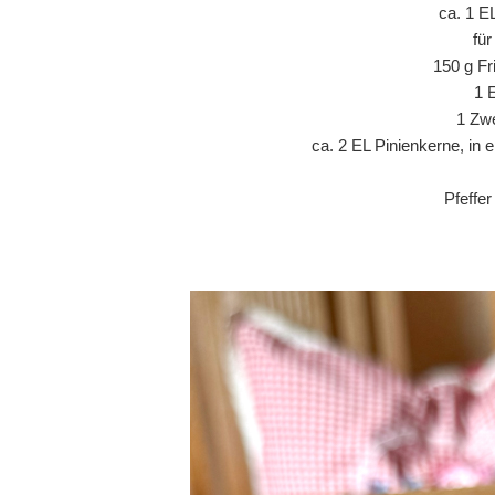
ca. 1 E
fü
150 g Fr
1 
1 Zwe
ca. 2 EL Pinienkerne, in 
Pfeffe