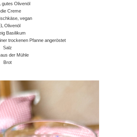
L gutes Olivenöl
r die Creme
ischkäse, vegan
EL Olivenöl
ig Basilikum
einer trockenen Pfanne angeröstet
Salz
r aus der Mühle
Brot