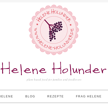
Helene Holunder
plant based food for families and foodlovers
HELENE
BLOG
REZEPTE
FRAG HELENE