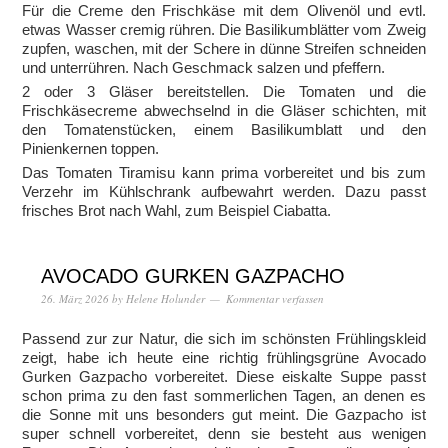
Für die Creme den Frischkäse mit dem Olivenöl und evtl.
etwas Wasser cremig rühren. Die Basilikumblätter vom Zweig
zupfen, waschen, mit der Schere in dünne Streifen schneiden
und unterrühren. Nach Geschmack salzen und pfeffern.
2 oder 3 Gläser bereitstellen. Die Tomaten und die
Frischkäsecreme abwechselnd in die Gläser schichten, mit
den Tomatenstücken, einem Basilikumblatt und den
Pinienkernen toppen.
Das Tomaten Tiramisu kann prima vorbereitet und bis zum
Verzehr im Kühlschrank aufbewahrt werden. Dazu passt
frisches Brot nach Wahl, zum Beispiel Ciabatta.
AVOCADO GURKEN GAZPACHO
26. März 2026
by
Helene Holunder
Kommentar verfassen
Passend zur zur Natur, die sich im schönsten Frühlingskleid
zeigt, habe ich heute eine richtig frühlingsgrüne Avocado
Gurken Gazpacho vorbereitet. Diese eiskalte Suppe passt
schon prima zu den fast sommerlichen Tagen, an denen es
die Sonne mit uns besonders gut meint. Die Gazpacho ist
super schnell vorbereitet, denn sie besteht aus wenigen