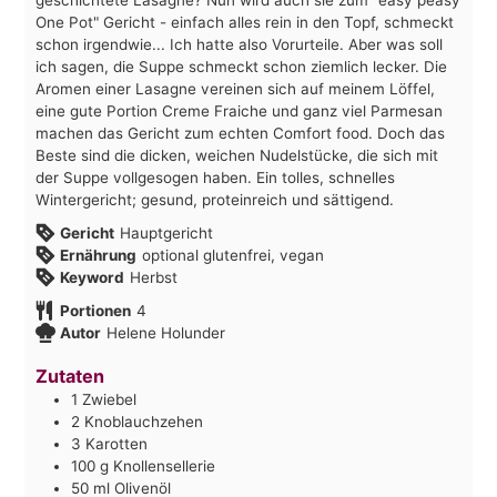
One Pot" Gericht - einfach alles rein in den Topf, schmeckt
schon irgendwie... Ich hatte also Vorurteile. Aber was soll
ich sagen, die Suppe schmeckt schon ziemlich lecker. Die
Aromen einer Lasagne vereinen sich auf meinem Löffel,
eine gute Portion Creme Fraiche und ganz viel Parmesan
machen das Gericht zum echten Comfort food. Doch das
Beste sind die dicken, weichen Nudelstücke, die sich mit
der Suppe vollgesogen haben. Ein tolles, schnelles
Wintergericht; gesund, proteinreich und sättigend.
Gericht
Hauptgericht
Ernährung
optional glutenfrei, vegan
Keyword
Herbst
Portionen
4
Autor
Helene Holunder
Zutaten
1
Zwiebel
2
Knoblauchzehen
3
Karotten
100
g
Knollensellerie
50
ml
Olivenöl