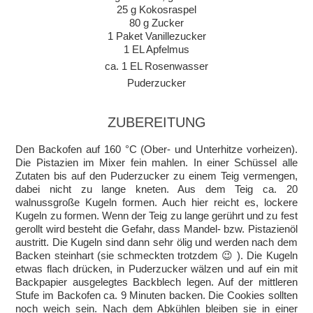
25 g Kokosraspel
80 g Zucker
1 Paket Vanillezucker
1 EL Apfelmus
ca. 1 EL Rosenwasser
Puderzucker
ZUBEREITUNG
Den Backofen auf 160 °C (Ober- und Unterhitze vorheizen).
Die Pistazien im Mixer fein mahlen. In einer Schüssel alle
Zutaten bis auf den Puderzucker zu einem Teig vermengen,
dabei nicht zu lange kneten. Aus dem Teig ca. 20
walnussgroße Kugeln formen. Auch hier reicht es, lockere
Kugeln zu formen. Wenn der Teig zu lange gerührt und zu fest
gerollt wird besteht die Gefahr, dass Mandel- bzw. Pistazienöl
austritt. Die Kugeln sind dann sehr ölig und werden nach dem
Backen steinhart (sie schmeckten trotzdem 😉 ). Die Kugeln
etwas flach drücken, in Puderzucker wälzen und auf ein mit
Backpapier ausgelegtes Backblech legen. Auf der mittleren
Stufe im Backofen ca. 9 Minuten backen. Die Cookies sollten
noch weich sein. Nach dem Abkühlen bleiben sie in einer