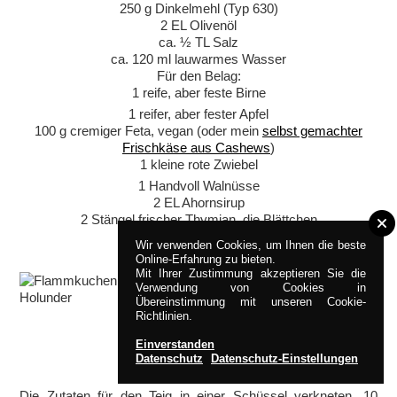
250 g Dinkelmehl (Typ 630)
2 EL Olivenöl
ca. ½ TL Salz
ca. 120 ml lauwarmes Wasser
Für den Belag:
1 reife, aber feste Birne
1 reifer, aber fester Apfel
100 g cremiger Feta, vegan (oder mein
selbst gemachter
Frischkäse aus Cashews
)
1 kleine rote Zwiebel
1 Handvoll Walnüsse
2 EL Ahornsirup
2 Stängel frischer Thymian, die Blättchen
Wir verwenden Cookies, um Ihnen die beste
Online-Erfahrung zu bieten.
Mit Ihrer Zustimmung akzeptieren Sie die
Verwendung von Cookies in
Übereinstimmung mit unseren Cookie-
Richtlinien.
Einverstanden
ZUBEREITUNG
Datenschutz
Datenschutz-Einstellungen
Die Zutaten für den Teig in einer Schüssel verkneten. 10