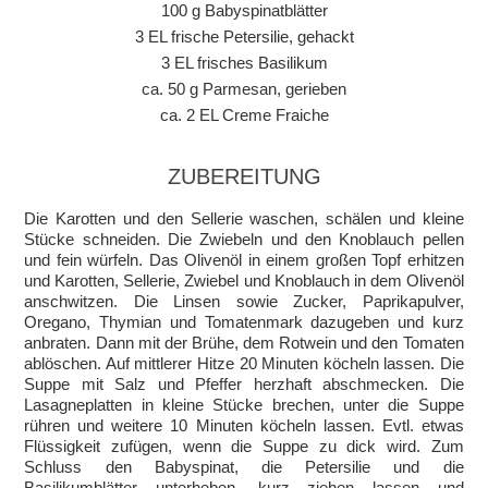
100 g Babyspinatblätter
3 EL frische Petersilie, gehackt
3 EL frisches Basilikum
ca. 50 g Parmesan, gerieben
ca. 2 EL Creme Fraiche
ZUBEREITUNG
Die Karotten und den Sellerie waschen, schälen und kleine
Stücke schneiden. Die Zwiebeln und den Knoblauch pellen
und fein würfeln. Das Olivenöl in einem großen Topf erhitzen
und Karotten, Sellerie, Zwiebel und Knoblauch in dem Olivenöl
anschwitzen. Die Linsen sowie Zucker, Paprikapulver,
Oregano, Thymian und Tomatenmark dazugeben und kurz
anbraten. Dann mit der Brühe, dem Rotwein und den Tomaten
ablöschen. Auf mittlerer Hitze 20 Minuten köcheln lassen. Die
Suppe mit Salz und Pfeffer herzhaft abschmecken. Die
Lasagneplatten in kleine Stücke brechen, unter die Suppe
rühren und weitere 10 Minuten köcheln lassen. Evtl. etwas
Flüssigkeit zufügen, wenn die Suppe zu dick wird. Zum
Schluss den Babyspinat, die Petersilie und die
Basilikumblätter unterheben, kurz ziehen lassen und