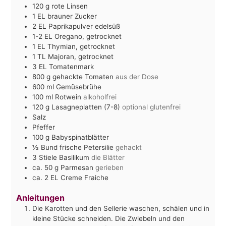
120
g
rote Linsen
1
EL
brauner Zucker
2
EL
Paprikapulver edelsüß
1-2
EL
Oregano, getrocknet
1
EL
Thymian, getrocknet
1
TL
Majoran, getrocknet
3
EL
Tomatenmark
800
g
gehackte Tomaten
aus der Dose
600
ml
Gemüsebrühe
100
ml
Rotwein
alkoholfrei
120
g
Lasagneplatten (7-8)
optional glutenfrei
Salz
Pfeffer
100
g
Babyspinatblätter
½
Bund frische Petersilie
gehackt
3
Stiele Basilikum
die Blätter
ca. 50
g
Parmesan
gerieben
ca. 2
EL
Creme Fraiche
Anleitungen
Die Karotten und den Sellerie waschen, schälen und in
kleine Stücke schneiden. Die Zwiebeln und den