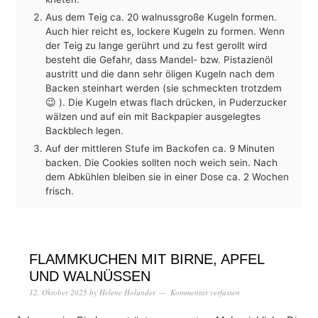
Aus dem Teig ca. 20 walnussgroße Kugeln formen.
Auch hier reicht es, lockere Kugeln zu formen. Wenn
der Teig zu lange gerührt und zu fest gerollt wird
besteht die Gefahr, dass Mandel- bzw. Pistazienöl
austritt und die dann sehr öligen Kugeln nach dem
Backen steinhart werden (sie schmeckten trotzdem
😉 ). Die Kugeln etwas flach drücken, in Puderzucker
wälzen und auf ein mit Backpapier ausgelegtes
Backblech legen.
Auf der mittleren Stufe im Backofen ca. 9 Minuten
backen. Die Cookies sollten noch weich sein. Nach
dem Abkühlen bleiben sie in einer Dose ca. 2 Wochen
frisch.
FLAMMKUCHEN MIT BIRNE, APFEL
UND WALNÜSSEN
12. Oktober 2025
by
Helene Holunder
Kommentar verfassen