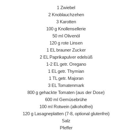
1 Zwiebel
2 Knoblauchzehen
3 Karotten
100 g Knollensellerie
50 ml Olivenöl
120 g rote Linsen
1 EL brauner Zucker
2 EL Paprikapulver edelsüß
1-2 EL getr. Oregano
1 EL getr. Thymian
1 TL getr. Majoran
3 EL Tomatenmark
800 g gehackte Tomaten (aus der Dose)
600 ml Gemüsebrühe
100 ml Rotwein (alkoholfrei)
120 g Lasagneplatten (7-8, optional glutenfrei)
Salz
Pfeffer