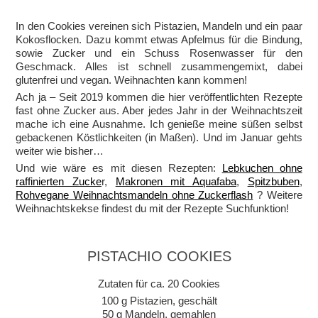
In den Cookies vereinen sich Pistazien, Mandeln und ein paar
Kokosflocken. Dazu kommt etwas Apfelmus für die Bindung,
sowie Zucker und ein Schuss Rosenwasser für den
Geschmack. Alles ist schnell zusammengemixt, dabei
glutenfrei und vegan. Weihnachten kann kommen!
Ach ja – Seit 2019 kommen die hier veröffentlichten Rezepte
fast ohne Zucker aus. Aber jedes Jahr in der Weihnachtszeit
mache ich eine Ausnahme. Ich genieße meine süßen selbst
gebackenen Köstlichkeiten (in Maßen). Und im Januar gehts
weiter wie bisher…
Und wie wäre es mit diesen Rezepten:
Lebkuchen ohne
raffinierten Zucke
r,
Makronen mit Aquafaba
,
Spitzbuben
,
Rohvegane Weihnachtsmandeln ohne Zuckerflash
? Weitere
Weihnachtskekse findest du mit der Rezepte Suchfunktion!
PISTACHIO COOKIES
Zutaten für ca. 20 Cookies
100 g Pistazien, geschält
50 g Mandeln, gemahlen