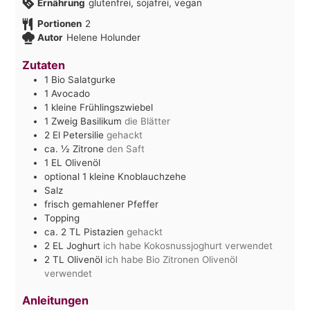
Ernährung
glutenfrei, sojafrei, vegan
Portionen
2
Autor
Helene Holunder
Zutaten
1
Bio Salatgurke
1
Avocado
1
kleine Frühlingszwiebel
1
Zweig Basilikum
die Blätter
2
El
Petersilie
gehackt
ca. ½
Zitrone
den Saft
1
EL
Olivenöl
optional 1 kleine Knoblauchzehe
Salz
frisch gemahlener Pfeffer
Topping
ca. 2
TL
Pistazien
gehackt
2
EL
Joghurt
ich habe Kokosnussjoghurt verwendet
2
TL
Olivenöl
ich habe Bio Zitronen Olivenöl
verwendet
Anleitungen