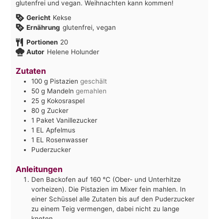
glutenfrei und vegan. Weihnachten kann kommen!
Gericht
Kekse
Ernährung
glutenfrei, vegan
Portionen
20
Autor
Helene Holunder
Zutaten
100
g
Pistazien
geschält
50
g
Mandeln
gemahlen
25
g
Kokosraspel
80
g
Zucker
1
Paket
Vanillezucker
1
EL
Apfelmus
1
EL
Rosenwasser
Puderzucker
Anleitungen
Den Backofen auf 160 °C (Ober- und Unterhitze
vorheizen). Die Pistazien im Mixer fein mahlen. In
einer Schüssel alle Zutaten bis auf den Puderzucker
zu einem Teig vermengen, dabei nicht zu lange
kneten.