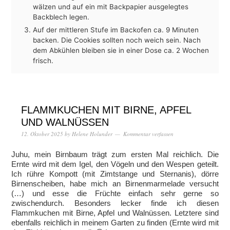
wälzen und auf ein mit Backpapier ausgelegtes
Backblech legen.
Auf der mittleren Stufe im Backofen ca. 9 Minuten
backen. Die Cookies sollten noch weich sein. Nach
dem Abkühlen bleiben sie in einer Dose ca. 2 Wochen
frisch.
FLAMMKUCHEN MIT BIRNE, APFEL
UND WALNÜSSEN
12. Oktober 2025
by
Helene Holunder
Kommentar verfassen
Juhu, mein Birnbaum trägt zum ersten Mal reichlich. Die
Ernte wird mit dem Igel, den Vögeln und den Wespen geteilt.
Ich rühre Kompott (mit Zimtstange und Sternanis), dörre
Birnenscheiben, habe mich an Birnenmarmelade versucht
(…) und esse die Früchte einfach sehr gerne so
zwischendurch. Besonders lecker finde ich diesen
Flammkuchen mit Birne, Apfel und Walnüssen. Letztere sind
ebenfalls reichlich in meinem Garten zu finden (Ernte wird mit