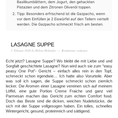
Basilikumblättern, dem Jogurt, den gehackten
Pistazien und dem Zitronen Olivenöl toppen.
Tipp: Besonders erfrischend ist die Gazpacho, wenn
vor dem Einfüllen je 2 Eiswürfel auf den Tellern verteilt
werden. Die Gazpacho schmeckt frisch am besten.
LASAGNE SUPPE
3. Februar 2026
by
Helene Holunder
Kommentar verfassen
Echt jetzt? Lasagne Suppe? Wo bleibt die mit Liebe und und
Sorgfalt geschichtete Lasagne? Nun wird auch sie zum “easy
peasy One Pot”- Gericht – einfach alles rein in den Topf,
schmeckt schon irgendwie… Ich hatte also Vorurteile. Aber
was soll ich sagen, die Suppe schmeckt schon ziemlich
lecker. Die Aromen einer Lasagne vereinen sich auf meinem
Löffel, eine gute Portion Creme Fraiche und ganz viel
Parmesan machen das Gericht zum echten Comfort food.
Doch das Beste sind die dicken, weichen Nudelstücke, die
sich mit der Suppe vollgesogen haben. Ein tolles, schnelles
Wintergericht, gesund, proteinreich und sättigend.