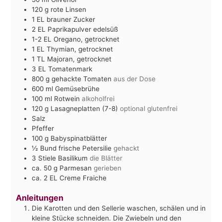
120
g
rote Linsen
1
EL
brauner Zucker
2
EL
Paprikapulver edelsüß
1-2
EL
Oregano, getrocknet
1
EL
Thymian, getrocknet
1
TL
Majoran, getrocknet
3
EL
Tomatenmark
800
g
gehackte Tomaten
aus der Dose
600
ml
Gemüsebrühe
100
ml
Rotwein
alkoholfrei
120
g
Lasagneplatten (7-8)
optional glutenfrei
Salz
Pfeffer
100
g
Babyspinatblätter
½
Bund frische Petersilie
gehackt
3
Stiele Basilikum
die Blätter
ca. 50
g
Parmesan
gerieben
ca. 2
EL
Creme Fraiche
Anleitungen
Die Karotten und den Sellerie waschen, schälen und in
kleine Stücke schneiden. Die Zwiebeln und den