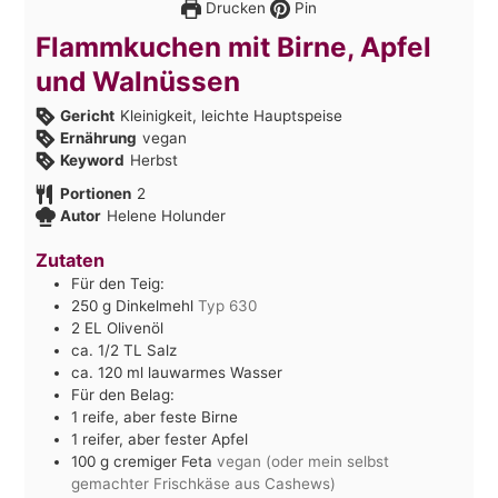
Drucken
Pin
Flammkuchen mit Birne, Apfel
und Walnüssen
Gericht
Kleinigkeit, leichte Hauptspeise
Ernährung
vegan
Keyword
Herbst
Portionen
2
Autor
Helene Holunder
Zutaten
Für den Teig:
250
g
Dinkelmehl
Typ 630
2
EL
Olivenöl
ca. 1/2
TL
Salz
ca. 120
ml
lauwarmes Wasser
Für den Belag:
1
reife, aber feste Birne
1
reifer, aber fester Apfel
100
g
cremiger Feta
vegan (oder mein selbst
gemachter Frischkäse aus Cashews)