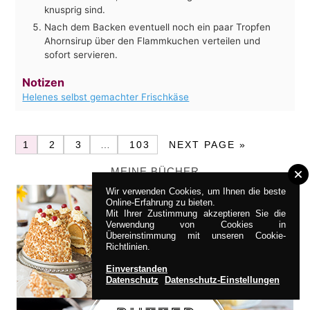
knusprig sind.
Nach dem Backen eventuell noch ein paar Tropfen
Ahornsirup über den Flammkuchen verteilen und
sofort servieren.
Notizen
Helenes selbst gemachter Frischkäse
1
2
3
…
103
NEXT PAGE »
MEINE BÜCHER
Wir verwenden Cookies, um Ihnen die beste
Online-Erfahrung zu bieten.
Mit Ihrer Zustimmung akzeptieren Sie die
Verwendung von Cookies in
Übereinstimmung mit unseren Cookie-
Richtlinien.
Einverstanden
Datenschutz
Datenschutz-Einstellungen