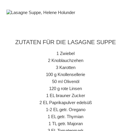
ZUTATEN FÜR DIE LASAGNE SUPPE
1 Zwiebel
2 Knoblauchzehen
3 Karotten
100 g Knollensellerie
50 ml Olivenöl
120 g rote Linsen
1 EL brauner Zucker
2 EL Paprikapulver edelsüß
1-2 EL getr. Oregano
1 EL getr. Thymian
1 TL getr. Majoran
3 EL Tomatenmark