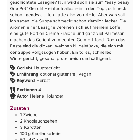
geschichtete Lasagne? Nun wird auch sie zum "easy peasy
One Pot" Gericht - einfach alles rein in den Topf, schmeckt
schon irgendwie... Ich hatte also Vorurteile. Aber was soll
ich sagen, die Suppe schmeckt schon ziemlich lecker. Die
Aromen einer Lasagne vereinen sich auf meinem Löffel,
eine gute Portion Creme Fraiche und ganz viel Parmesan
machen das Gericht zum echten Comfort food. Doch das
Beste sind die dicken, weichen Nudelstücke, die sich mit
der Suppe vollgesogen haben. Ein tolles, schnelles
Wintergericht; gesund, proteinreich und sättigend.
Gericht
Hauptgericht
Ernährung
optional glutenfrei, vegan
Keyword
Herbst
Portionen
4
Autor
Helene Holunder
Zutaten
1
Zwiebel
2
Knoblauchzehen
3
Karotten
100
g
Knollensellerie
50
ml
Olivenöl