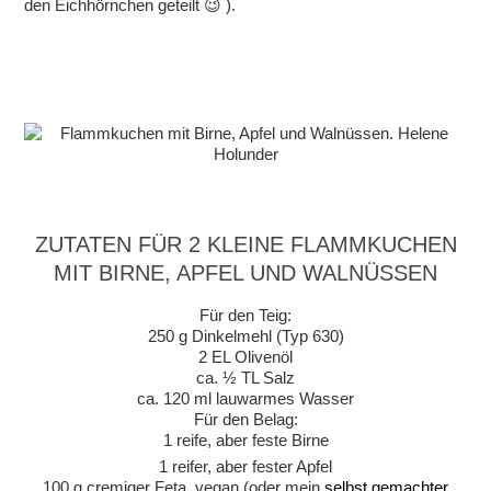
den Eichhörnchen geteilt 😉 ).
ZUTATEN FÜR 2 KLEINE FLAMMKUCHEN
MIT BIRNE, APFEL UND WALNÜSSEN
Für den Teig:
250 g Dinkelmehl (Typ 630)
2 EL Olivenöl
ca. ½ TL Salz
ca. 120 ml lauwarmes Wasser
Für den Belag:
1 reife, aber feste Birne
1 reifer, aber fester Apfel
100 g cremiger Feta, vegan (oder mein
selbst gemachter