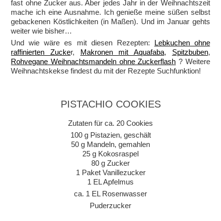
fast ohne Zucker aus. Aber jedes Jahr in der Weihnachtszeit
mache ich eine Ausnahme. Ich genieße meine süßen selbst
gebackenen Köstlichkeiten (in Maßen). Und im Januar gehts
weiter wie bisher…
Und wie wäre es mit diesen Rezepten:
Lebkuchen ohne
raffinierten Zucke
r,
Makronen mit Aquafaba
,
Spitzbuben
,
Rohvegane Weihnachtsmandeln ohne Zuckerflash
? Weitere
Weihnachtskekse findest du mit der Rezepte Suchfunktion!
PISTACHIO COOKIES
Zutaten für ca. 20 Cookies
100 g Pistazien, geschält
50 g Mandeln, gemahlen
25 g Kokosraspel
80 g Zucker
1 Paket Vanillezucker
1 EL Apfelmus
ca. 1 EL Rosenwasser
Puderzucker