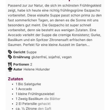
Passend zur zur Natur, die sich im schönsten Frühlingskleid
zeigt, habe ich heute eine richtig frühlingsgrüne Gazpacho
vorbereitet. Diese eiskalte Suppe passt schon prima zu den
fast sommerlichen Tagen, an denen es die Sonne mit uns
besonders gut meint. Die Gazpacho ist super schnell
vorbereitet, denn sie besteht aus wenigen Zutaten. Eine
Avocado verleiht der Suppe die cremige Konsistenz; Gurke,
Basilikum und ein Spritzer Zitronensaft erfrischen den
Gaumen. Perfekt für eine kleine Auszeit im Garten...
Gericht
Suppe
Ernährung
glutenfrei, sojafrei, vegan
Portionen
2
Autor
Helene Holunder
Zutaten
1
Bio Salatgurke
1
Avocado
1
kleine Frühlingszwiebel
1
Zweig Basilikum
die Blätter
2
El
Petersilie
gehackt
ca. ½
Zitrone
den Saft