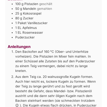
100
g
Pistazien
geschält
50
g
Mandeln
gemahlen
25
g
Kokosraspel
80
g
Zucker
1
Paket
Vanillezucker
1
EL
Apfelmus
1
EL
Rosenwasser
Puderzucker
Anleitungen
Den Backofen auf 160 °C (Ober- und Unterhitze
vorheizen). Die Pistazien im Mixer fein mahlen. In
einer Schüssel alle Zutaten bis auf den Puderzucker
zu einem Teig vermengen, dabei nicht zu lange
kneten.
Aus dem Teig ca. 20 walnussgroße Kugeln formen.
Auch hier reicht es, lockere Kugeln zu formen. Wenn
der Teig zu lange gerührt und zu fest gerollt wird
besteht die Gefahr, dass Mandel- bzw. Pistazienöl
austritt und die dann sehr öligen Kugeln nach dem
Backen steinhart werden (sie schmeckten trotzdem
😉 ). Die Kugeln etwas flach drücken, in Puderzucker