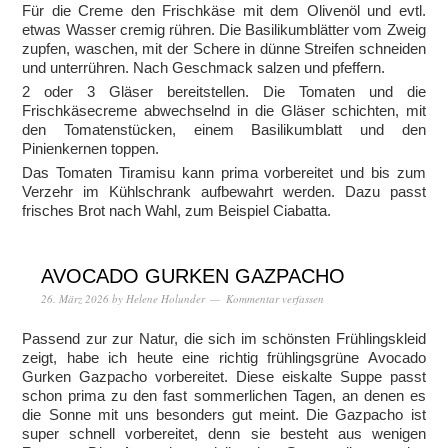
Für die Creme den Frischkäse mit dem Olivenöl und evtl.
etwas Wasser cremig rühren. Die Basilikumblätter vom Zweig
zupfen, waschen, mit der Schere in dünne Streifen schneiden
und unterrühren. Nach Geschmack salzen und pfeffern.
2 oder 3 Gläser bereitstellen. Die Tomaten und die
Frischkäsecreme abwechselnd in die Gläser schichten, mit
den Tomatenstücken, einem Basilikumblatt und den
Pinienkernen toppen.
Das Tomaten Tiramisu kann prima vorbereitet und bis zum
Verzehr im Kühlschrank aufbewahrt werden. Dazu passt
frisches Brot nach Wahl, zum Beispiel Ciabatta.
AVOCADO GURKEN GAZPACHO
26. März 2026
by
Helene Holunder
Kommentar verfassen
Passend zur zur Natur, die sich im schönsten Frühlingskleid
zeigt, habe ich heute eine richtig frühlingsgrüne Avocado
Gurken Gazpacho vorbereitet. Diese eiskalte Suppe passt
schon prima zu den fast sommerlichen Tagen, an denen es
die Sonne mit uns besonders gut meint. Die Gazpacho ist
super schnell vorbereitet, denn sie besteht aus wenigen