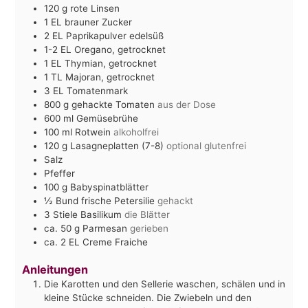
120
g
rote Linsen
1
EL
brauner Zucker
2
EL
Paprikapulver edelsüß
1-2
EL
Oregano, getrocknet
1
EL
Thymian, getrocknet
1
TL
Majoran, getrocknet
3
EL
Tomatenmark
800
g
gehackte Tomaten
aus der Dose
600
ml
Gemüsebrühe
100
ml
Rotwein
alkoholfrei
120
g
Lasagneplatten (7-8)
optional glutenfrei
Salz
Pfeffer
100
g
Babyspinatblätter
½
Bund frische Petersilie
gehackt
3
Stiele Basilikum
die Blätter
ca. 50
g
Parmesan
gerieben
ca. 2
EL
Creme Fraiche
Anleitungen
Die Karotten und den Sellerie waschen, schälen und in
kleine Stücke schneiden. Die Zwiebeln und den