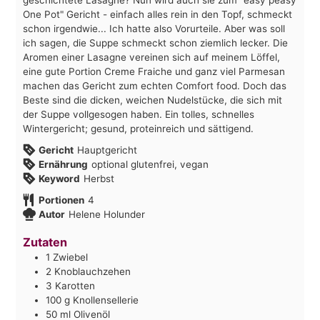
One Pot" Gericht - einfach alles rein in den Topf, schmeckt
schon irgendwie... Ich hatte also Vorurteile. Aber was soll
ich sagen, die Suppe schmeckt schon ziemlich lecker. Die
Aromen einer Lasagne vereinen sich auf meinem Löffel,
eine gute Portion Creme Fraiche und ganz viel Parmesan
machen das Gericht zum echten Comfort food. Doch das
Beste sind die dicken, weichen Nudelstücke, die sich mit
der Suppe vollgesogen haben. Ein tolles, schnelles
Wintergericht; gesund, proteinreich und sättigend.
Gericht
Hauptgericht
Ernährung
optional glutenfrei, vegan
Keyword
Herbst
Portionen
4
Autor
Helene Holunder
Zutaten
1
Zwiebel
2
Knoblauchzehen
3
Karotten
100
g
Knollensellerie
50
ml
Olivenöl