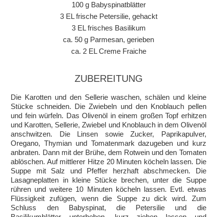
100 g Babyspinatblätter
3 EL frische Petersilie, gehackt
3 EL frisches Basilikum
ca. 50 g Parmesan, gerieben
ca. 2 EL Creme Fraiche
ZUBEREITUNG
Die Karotten und den Sellerie waschen, schälen und kleine
Stücke schneiden. Die Zwiebeln und den Knoblauch pellen
und fein würfeln. Das Olivenöl in einem großen Topf erhitzen
und Karotten, Sellerie, Zwiebel und Knoblauch in dem Olivenöl
anschwitzen. Die Linsen sowie Zucker, Paprikapulver,
Oregano, Thymian und Tomatenmark dazugeben und kurz
anbraten. Dann mit der Brühe, dem Rotwein und den Tomaten
ablöschen. Auf mittlerer Hitze 20 Minuten köcheln lassen. Die
Suppe mit Salz und Pfeffer herzhaft abschmecken. Die
Lasagneplatten in kleine Stücke brechen, unter die Suppe
rühren und weitere 10 Minuten köcheln lassen. Evtl. etwas
Flüssigkeit zufügen, wenn die Suppe zu dick wird. Zum
Schluss den Babyspinat, die Petersilie und die
Basilikumblätter unterheben, kurz ziehen lassen und