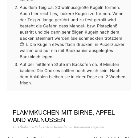
Aus dem Teig ca. 20 walnussgroße Kugeln formen.
Auch hier reicht es, lockere Kugeln zu formen. Wenn
der Teig zu lange gerührt und zu fest gerollt wird
besteht die Gefahr, dass Mandel- bzw. Pistazienöl
austritt und die dann sehr öligen Kugeln nach dem
Backen steinhart werden (sie schmeckten trotzdem
😉 ). Die Kugeln etwas flach drücken, in Puderzucker
wälzen und auf ein mit Backpapier ausgelegtes
Backblech legen.
Auf der mittleren Stufe im Backofen ca. 9 Minuten
backen. Die Cookies sollten noch weich sein. Nach
dem Abkühlen bleiben sie in einer Dose ca. 2 Wochen
frisch.
FLAMMKUCHEN MIT BIRNE, APFEL
UND WALNÜSSEN
12. Oktober 2025
by
Helene Holunder
Kommentar verfassen