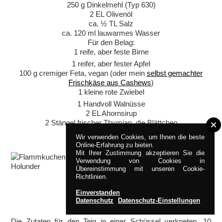
250 g Dinkelmehl (Typ 630)
2 EL Olivenöl
ca. ½ TL Salz
ca. 120 ml lauwarmes Wasser
Für den Belag:
1 reife, aber feste Birne
1 reifer, aber fester Apfel
100 g cremiger Feta, vegan (oder mein
selbst gemachter
Frischkäse aus Cashews
)
1 kleine rote Zwiebel
1 Handvoll Walnüsse
2 EL Ahornsirup
2 Stängel frischer Thymian, die Blättchen
Wir verwenden Cookies, um Ihnen die beste
Online-Erfahrung zu bieten.
Mit Ihrer Zustimmung akzeptieren Sie die
Verwendung von Cookies in
Übereinstimmung mit unseren Cookie-
Richtlinien.
Einverstanden
ZUBEREITUNG
Datenschutz
Datenschutz-Einstellungen
Die Zutaten für den Teig in einer Schüssel verkneten. 10