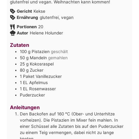
glutenfrei und vegan. Weihnachten kann kommen!
Gericht
Kekse
Ernährung
glutenfrei, vegan
Portionen
20
Autor
Helene Holunder
Zutaten
100
g
Pistazien
geschält
50
g
Mandeln
gemahlen
25
g
Kokosraspel
80
g
Zucker
1
Paket
Vanillezucker
1
EL
Apfelmus
1
EL
Rosenwasser
Puderzucker
Anleitungen
Den Backofen auf 160 °C (Ober- und Unterhitze
vorheizen). Die Pistazien im Mixer fein mahlen. In
einer Schüssel alle Zutaten bis auf den Puderzucker
zu einem Teig vermengen, dabei nicht zu lange
kneten.