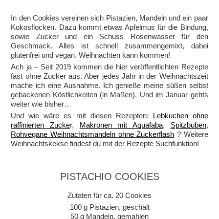
In den Cookies vereinen sich Pistazien, Mandeln und ein paar
Kokosflocken. Dazu kommt etwas Apfelmus für die Bindung,
sowie Zucker und ein Schuss Rosenwasser für den
Geschmack. Alles ist schnell zusammengemixt, dabei
glutenfrei und vegan. Weihnachten kann kommen!
Ach ja – Seit 2019 kommen die hier veröffentlichten Rezepte
fast ohne Zucker aus. Aber jedes Jahr in der Weihnachtszeit
mache ich eine Ausnahme. Ich genieße meine süßen selbst
gebackenen Köstlichkeiten (in Maßen). Und im Januar gehts
weiter wie bisher…
Und wie wäre es mit diesen Rezepten:
Lebkuchen ohne
raffinierten Zucke
r,
Makronen mit Aquafaba
,
Spitzbuben
,
Rohvegane Weihnachtsmandeln ohne Zuckerflash
? Weitere
Weihnachtskekse findest du mit der Rezepte Suchfunktion!
PISTACHIO COOKIES
Zutaten für ca. 20 Cookies
100 g Pistazien, geschält
50 g Mandeln, gemahlen