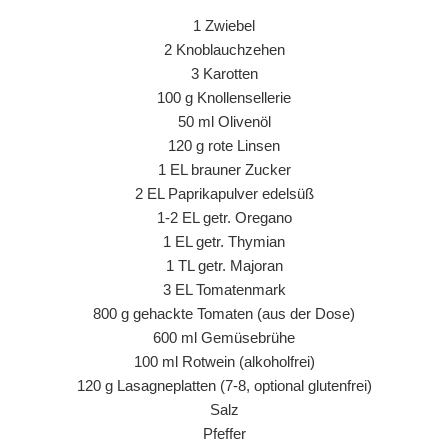
1 Zwiebel
2 Knoblauchzehen
3 Karotten
100 g Knollensellerie
50 ml Olivenöl
120 g rote Linsen
1 EL brauner Zucker
2 EL Paprikapulver edelsüß
1-2 EL getr. Oregano
1 EL getr. Thymian
1 TL getr. Majoran
3 EL Tomatenmark
800 g gehackte Tomaten (aus der Dose)
600 ml Gemüsebrühe
100 ml Rotwein (alkoholfrei)
120 g Lasagneplatten (7-8, optional glutenfrei)
Salz
Pfeffer