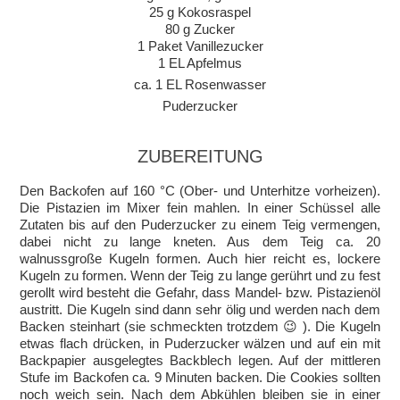
25 g Kokosraspel
80 g Zucker
1 Paket Vanillezucker
1 EL Apfelmus
ca. 1 EL Rosenwasser
Puderzucker
ZUBEREITUNG
Den Backofen auf 160 °C (Ober- und Unterhitze vorheizen).
Die Pistazien im Mixer fein mahlen. In einer Schüssel alle
Zutaten bis auf den Puderzucker zu einem Teig vermengen,
dabei nicht zu lange kneten. Aus dem Teig ca. 20
walnussgroße Kugeln formen. Auch hier reicht es, lockere
Kugeln zu formen. Wenn der Teig zu lange gerührt und zu fest
gerollt wird besteht die Gefahr, dass Mandel- bzw. Pistazienöl
austritt. Die Kugeln sind dann sehr ölig und werden nach dem
Backen steinhart (sie schmeckten trotzdem 😉 ). Die Kugeln
etwas flach drücken, in Puderzucker wälzen und auf ein mit
Backpapier ausgelegtes Backblech legen. Auf der mittleren
Stufe im Backofen ca. 9 Minuten backen. Die Cookies sollten
noch weich sein. Nach dem Abkühlen bleiben sie in einer