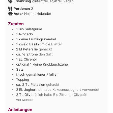
Ernährung
glutenfrei, sojafrei, vegan
Portionen
2
Autor
Helene Holunder
Zutaten
1
Bio Salatgurke
1
Avocado
1
kleine Frühlingszwiebel
1
Zweig Basilikum
die Blätter
2
El
Petersilie
gehackt
ca. ½
Zitrone
den Saft
1
EL
Olivenöl
optional 1 kleine Knoblauchzehe
Salz
frisch gemahlener Pfeffer
Topping
ca. 2
TL
Pistazien
gehackt
2
EL
Joghurt
ich habe Kokosnussjoghurt verwendet
2
TL
Olivenöl
ich habe Bio Zitronen Olivenöl
verwendet
Anleitungen