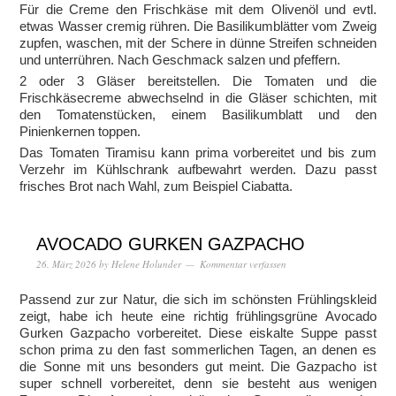
Für die Creme den Frischkäse mit dem Olivenöl und evtl.
etwas Wasser cremig rühren. Die Basilikumblätter vom Zweig
zupfen, waschen, mit der Schere in dünne Streifen schneiden
und unterrühren. Nach Geschmack salzen und pfeffern.
2 oder 3 Gläser bereitstellen. Die Tomaten und die
Frischkäsecreme abwechselnd in die Gläser schichten, mit
den Tomatenstücken, einem Basilikumblatt und den
Pinienkernen toppen.
Das Tomaten Tiramisu kann prima vorbereitet und bis zum
Verzehr im Kühlschrank aufbewahrt werden. Dazu passt
frisches Brot nach Wahl, zum Beispiel Ciabatta.
AVOCADO GURKEN GAZPACHO
26. März 2026
by
Helene Holunder
Kommentar verfassen
Passend zur zur Natur, die sich im schönsten Frühlingskleid
zeigt, habe ich heute eine richtig frühlingsgrüne Avocado
Gurken Gazpacho vorbereitet. Diese eiskalte Suppe passt
schon prima zu den fast sommerlichen Tagen, an denen es
die Sonne mit uns besonders gut meint. Die Gazpacho ist
super schnell vorbereitet, denn sie besteht aus wenigen