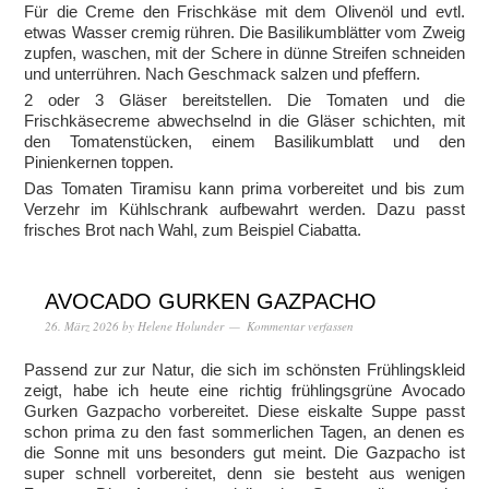
Für die Creme den Frischkäse mit dem Olivenöl und evtl.
etwas Wasser cremig rühren. Die Basilikumblätter vom Zweig
zupfen, waschen, mit der Schere in dünne Streifen schneiden
und unterrühren. Nach Geschmack salzen und pfeffern.
2 oder 3 Gläser bereitstellen. Die Tomaten und die
Frischkäsecreme abwechselnd in die Gläser schichten, mit
den Tomatenstücken, einem Basilikumblatt und den
Pinienkernen toppen.
Das Tomaten Tiramisu kann prima vorbereitet und bis zum
Verzehr im Kühlschrank aufbewahrt werden. Dazu passt
frisches Brot nach Wahl, zum Beispiel Ciabatta.
AVOCADO GURKEN GAZPACHO
26. März 2026
by
Helene Holunder
Kommentar verfassen
Passend zur zur Natur, die sich im schönsten Frühlingskleid
zeigt, habe ich heute eine richtig frühlingsgrüne Avocado
Gurken Gazpacho vorbereitet. Diese eiskalte Suppe passt
schon prima zu den fast sommerlichen Tagen, an denen es
die Sonne mit uns besonders gut meint. Die Gazpacho ist
super schnell vorbereitet, denn sie besteht aus wenigen