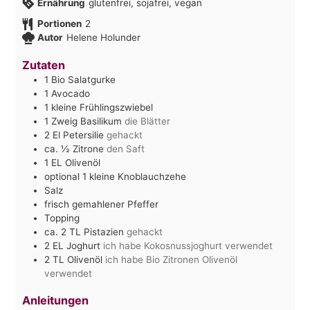
Ernährung
glutenfrei, sojafrei, vegan
Portionen
2
Autor
Helene Holunder
Zutaten
1
Bio Salatgurke
1
Avocado
1
kleine Frühlingszwiebel
1
Zweig Basilikum
die Blätter
2
El
Petersilie
gehackt
ca. ½
Zitrone
den Saft
1
EL
Olivenöl
optional 1 kleine Knoblauchzehe
Salz
frisch gemahlener Pfeffer
Topping
ca. 2
TL
Pistazien
gehackt
2
EL
Joghurt
ich habe Kokosnussjoghurt verwendet
2
TL
Olivenöl
ich habe Bio Zitronen Olivenöl
verwendet
Anleitungen