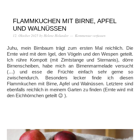
FLAMMKUCHEN MIT BIRNE, APFEL
UND WALNÜSSEN
12. Oktober 2025
by
Helene Holunder
Kommentar verfassen
Juhu, mein Birnbaum trägt zum ersten Mal reichlich. Die
Ernte wird mit dem Igel, den Vögeln und den Wespen geteilt.
Ich rühre Kompott (mit Zimtstange und Sternanis), dörre
Birnenscheiben, habe mich an Birnenmarmelade versucht
(…) und esse die Früchte einfach sehr gerne so
zwischendurch. Besonders lecker finde ich diesen
Flammkuchen mit Birne, Apfel und Walnüssen. Letztere sind
ebenfalls reichlich in meinem Garten zu finden (Ernte wird mit
den Eichhörnchen geteilt 😉 ).