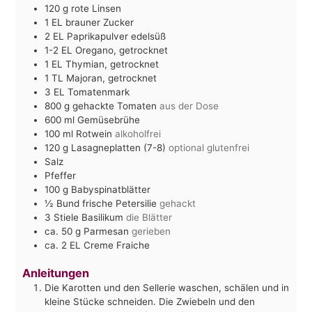
120
g
rote Linsen
1
EL
brauner Zucker
2
EL
Paprikapulver edelsüß
1-2
EL
Oregano, getrocknet
1
EL
Thymian, getrocknet
1
TL
Majoran, getrocknet
3
EL
Tomatenmark
800
g
gehackte Tomaten
aus der Dose
600
ml
Gemüsebrühe
100
ml
Rotwein
alkoholfrei
120
g
Lasagneplatten (7-8)
optional glutenfrei
Salz
Pfeffer
100
g
Babyspinatblätter
½
Bund frische Petersilie
gehackt
3
Stiele Basilikum
die Blätter
ca. 50
g
Parmesan
gerieben
ca. 2
EL
Creme Fraiche
Anleitungen
Die Karotten und den Sellerie waschen, schälen und in
kleine Stücke schneiden. Die Zwiebeln und den