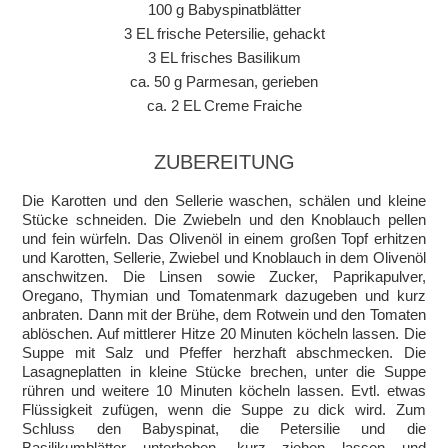
100 g Babyspinatblätter
3 EL frische Petersilie, gehackt
3 EL frisches Basilikum
ca. 50 g Parmesan, gerieben
ca. 2 EL Creme Fraiche
ZUBEREITUNG
Die Karotten und den Sellerie waschen, schälen und kleine
Stücke schneiden. Die Zwiebeln und den Knoblauch pellen
und fein würfeln. Das Olivenöl in einem großen Topf erhitzen
und Karotten, Sellerie, Zwiebel und Knoblauch in dem Olivenöl
anschwitzen. Die Linsen sowie Zucker, Paprikapulver,
Oregano, Thymian und Tomatenmark dazugeben und kurz
anbraten. Dann mit der Brühe, dem Rotwein und den Tomaten
ablöschen. Auf mittlerer Hitze 20 Minuten köcheln lassen. Die
Suppe mit Salz und Pfeffer herzhaft abschmecken. Die
Lasagneplatten in kleine Stücke brechen, unter die Suppe
rühren und weitere 10 Minuten köcheln lassen. Evtl. etwas
Flüssigkeit zufügen, wenn die Suppe zu dick wird. Zum
Schluss den Babyspinat, die Petersilie und die
Basilikumblätter unterheben, kurz ziehen lassen und