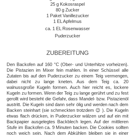
25 g Kokosraspel
80 g Zucker
1 Paket Vanillezucker
1 EL Apfelmus
ca. 1 EL Rosenwasser
Puderzucker
ZUBEREITUNG
Den Backofen auf 160 °C (Ober- und Unterhitze vorheizen).
Die Pistazien im Mixer fein mahlen. In einer Schüssel alle
Zutaten bis auf den Puderzucker zu einem Teig vermengen,
dabei nicht zu lange kneten. Aus dem Teig ca. 20
walnussgroße Kugeln formen. Auch hier reicht es, lockere
Kugeln zu formen. Wenn der Teig zu lange gerührt und zu fest
gerollt wird besteht die Gefahr, dass Mandel- bzw. Pistazienöl
austritt. Die Kugeln sind dann sehr ölig und werden nach dem
Backen steinhart (sie schmeckten trotzdem 😉 ). Die Kugeln
etwas flach drücken, in Puderzucker wälzen und auf ein mit
Backpapier ausgelegtes Backblech legen. Auf der mittleren
Stufe im Backofen ca. 9 Minuten backen. Die Cookies sollten
noch weich sein. Nach dem Abkühlen bleiben sie in einer