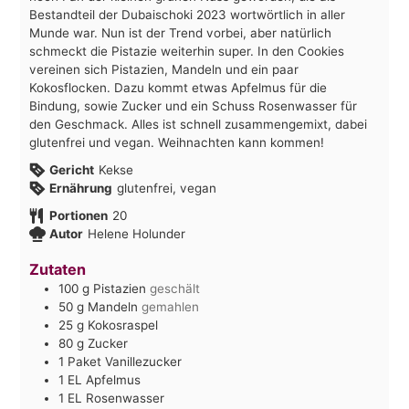
Bestandteil der Dubaischoki 2023 wortwörtlich in aller
Munde war. Nun ist der Trend vorbei, aber natürlich
schmeckt die Pistazie weiterhin super. In den Cookies
vereinen sich Pistazien, Mandeln und ein paar
Kokosflocken. Dazu kommt etwas Apfelmus für die
Bindung, sowie Zucker und ein Schuss Rosenwasser für
den Geschmack. Alles ist schnell zusammengemixt, dabei
glutenfrei und vegan. Weihnachten kann kommen!
Gericht
Kekse
Ernährung
glutenfrei, vegan
Portionen
20
Autor
Helene Holunder
Zutaten
100
g
Pistazien
geschält
50
g
Mandeln
gemahlen
25
g
Kokosraspel
80
g
Zucker
1
Paket
Vanillezucker
1
EL
Apfelmus
1
EL
Rosenwasser