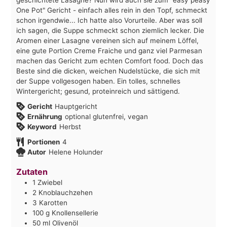
One Pot" Gericht - einfach alles rein in den Topf, schmeckt
schon irgendwie... Ich hatte also Vorurteile. Aber was soll
ich sagen, die Suppe schmeckt schon ziemlich lecker. Die
Aromen einer Lasagne vereinen sich auf meinem Löffel,
eine gute Portion Creme Fraiche und ganz viel Parmesan
machen das Gericht zum echten Comfort food. Doch das
Beste sind die dicken, weichen Nudelstücke, die sich mit
der Suppe vollgesogen haben. Ein tolles, schnelles
Wintergericht; gesund, proteinreich und sättigend.
Gericht
Hauptgericht
Ernährung
optional glutenfrei, vegan
Keyword
Herbst
Portionen
4
Autor
Helene Holunder
Zutaten
1
Zwiebel
2
Knoblauchzehen
3
Karotten
100
g
Knollensellerie
50
ml
Olivenöl