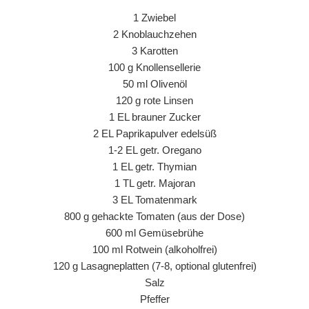
1 Zwiebel
2 Knoblauchzehen
3 Karotten
100 g Knollensellerie
50 ml Olivenöl
120 g rote Linsen
1 EL brauner Zucker
2 EL Paprikapulver edelsüß
1-2 EL getr. Oregano
1 EL getr. Thymian
1 TL getr. Majoran
3 EL Tomatenmark
800 g gehackte Tomaten (aus der Dose)
600 ml Gemüsebrühe
100 ml Rotwein (alkoholfrei)
120 g Lasagneplatten (7-8, optional glutenfrei)
Salz
Pfeffer