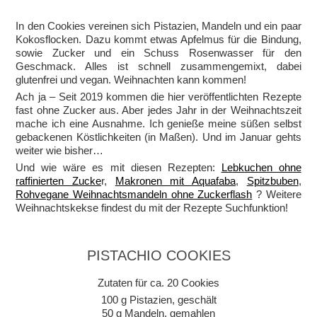
In den Cookies vereinen sich Pistazien, Mandeln und ein paar
Kokosflocken. Dazu kommt etwas Apfelmus für die Bindung,
sowie Zucker und ein Schuss Rosenwasser für den
Geschmack. Alles ist schnell zusammengemixt, dabei
glutenfrei und vegan. Weihnachten kann kommen!
Ach ja – Seit 2019 kommen die hier veröffentlichten Rezepte
fast ohne Zucker aus. Aber jedes Jahr in der Weihnachtszeit
mache ich eine Ausnahme. Ich genieße meine süßen selbst
gebackenen Köstlichkeiten (in Maßen). Und im Januar gehts
weiter wie bisher…
Und wie wäre es mit diesen Rezepten:
Lebkuchen ohne
raffinierten Zucke
r,
Makronen mit Aquafaba
,
Spitzbuben
,
Rohvegane Weihnachtsmandeln ohne Zuckerflash
? Weitere
Weihnachtskekse findest du mit der Rezepte Suchfunktion!
PISTACHIO COOKIES
Zutaten für ca. 20 Cookies
100 g Pistazien, geschält
50 g Mandeln, gemahlen