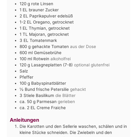
120
g
rote Linsen
1
EL
brauner Zucker
2
EL
Paprikapulver edelsüß
1-2
EL
Oregano, getrocknet
1
EL
Thymian, getrocknet
1
TL
Majoran, getrocknet
3
EL
Tomatenmark
800
g
gehackte Tomaten
aus der Dose
600
ml
Gemüsebrühe
100
ml
Rotwein
alkoholfrei
120
g
Lasagneplatten (7-8)
optional glutenfrei
Salz
Pfeffer
100
g
Babyspinatblätter
½
Bund frische Petersilie
gehackt
3
Stiele Basilikum
die Blätter
ca. 50
g
Parmesan
gerieben
ca. 2
EL
Creme Fraiche
Anleitungen
Die Karotten und den Sellerie waschen, schälen und in
kleine Stücke schneiden. Die Zwiebeln und den