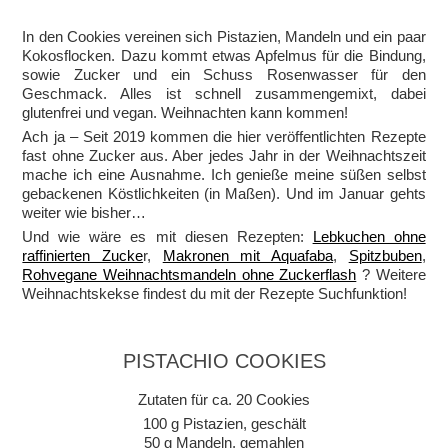
In den Cookies vereinen sich Pistazien, Mandeln und ein paar
Kokosflocken. Dazu kommt etwas Apfelmus für die Bindung,
sowie Zucker und ein Schuss Rosenwasser für den
Geschmack. Alles ist schnell zusammengemixt, dabei
glutenfrei und vegan. Weihnachten kann kommen!
Ach ja – Seit 2019 kommen die hier veröffentlichten Rezepte
fast ohne Zucker aus. Aber jedes Jahr in der Weihnachtszeit
mache ich eine Ausnahme. Ich genieße meine süßen selbst
gebackenen Köstlichkeiten (in Maßen). Und im Januar gehts
weiter wie bisher…
Und wie wäre es mit diesen Rezepten:
Lebkuchen ohne
raffinierten Zucke
r,
Makronen mit Aquafaba
,
Spitzbuben
,
Rohvegane Weihnachtsmandeln ohne Zuckerflash
? Weitere
Weihnachtskekse findest du mit der Rezepte Suchfunktion!
PISTACHIO COOKIES
Zutaten für ca. 20 Cookies
100 g Pistazien, geschält
50 g Mandeln, gemahlen