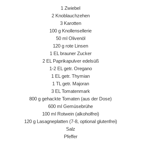
1 Zwiebel
2 Knoblauchzehen
3 Karotten
100 g Knollensellerie
50 ml Olivenöl
120 g rote Linsen
1 EL brauner Zucker
2 EL Paprikapulver edelsüß
1-2 EL getr. Oregano
1 EL getr. Thymian
1 TL getr. Majoran
3 EL Tomatenmark
800 g gehackte Tomaten (aus der Dose)
600 ml Gemüsebrühe
100 ml Rotwein (alkoholfrei)
120 g Lasagneplatten (7-8, optional glutenfrei)
Salz
Pfeffer