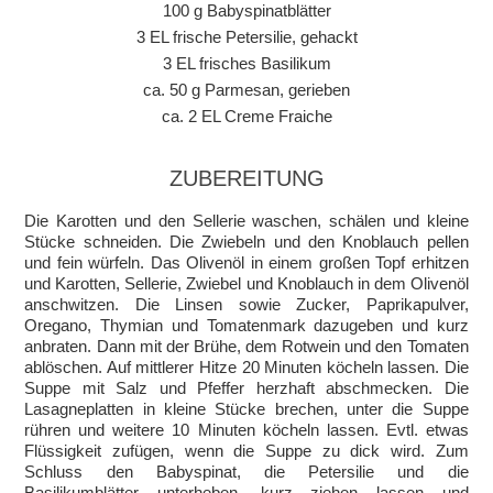
100 g Babyspinatblätter
3 EL frische Petersilie, gehackt
3 EL frisches Basilikum
ca. 50 g Parmesan, gerieben
ca. 2 EL Creme Fraiche
ZUBEREITUNG
Die Karotten und den Sellerie waschen, schälen und kleine
Stücke schneiden. Die Zwiebeln und den Knoblauch pellen
und fein würfeln. Das Olivenöl in einem großen Topf erhitzen
und Karotten, Sellerie, Zwiebel und Knoblauch in dem Olivenöl
anschwitzen. Die Linsen sowie Zucker, Paprikapulver,
Oregano, Thymian und Tomatenmark dazugeben und kurz
anbraten. Dann mit der Brühe, dem Rotwein und den Tomaten
ablöschen. Auf mittlerer Hitze 20 Minuten köcheln lassen. Die
Suppe mit Salz und Pfeffer herzhaft abschmecken. Die
Lasagneplatten in kleine Stücke brechen, unter die Suppe
rühren und weitere 10 Minuten köcheln lassen. Evtl. etwas
Flüssigkeit zufügen, wenn die Suppe zu dick wird. Zum
Schluss den Babyspinat, die Petersilie und die
Basilikumblätter unterheben, kurz ziehen lassen und