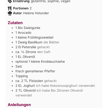
Ernährung
glutenfrei, sojafrei, vegan
Portionen
2
Autor
Helene Holunder
Zutaten
1
Bio Salatgurke
1
Avocado
1
kleine Frühlingszwiebel
1
Zweig Basilikum
die Blätter
2
El
Petersilie
gehackt
ca. ½
Zitrone
den Saft
1
EL
Olivenöl
optional 1 kleine Knoblauchzehe
Salz
frisch gemahlener Pfeffer
Topping
ca. 2
TL
Pistazien
gehackt
2
EL
Joghurt
ich habe Kokosnussjoghurt verwendet
2
TL
Olivenöl
ich habe Bio Zitronen Olivenöl
verwendet
Anleitungen