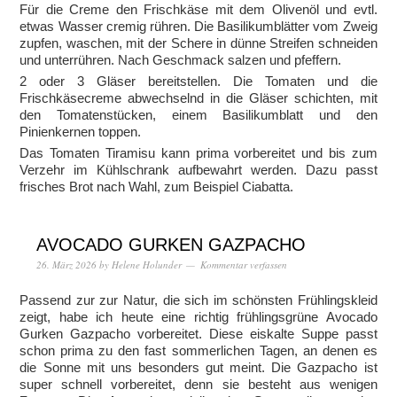
Für die Creme den Frischkäse mit dem Olivenöl und evtl.
etwas Wasser cremig rühren. Die Basilikumblätter vom Zweig
zupfen, waschen, mit der Schere in dünne Streifen schneiden
und unterrühren. Nach Geschmack salzen und pfeffern.
2 oder 3 Gläser bereitstellen. Die Tomaten und die
Frischkäsecreme abwechselnd in die Gläser schichten, mit
den Tomatenstücken, einem Basilikumblatt und den
Pinienkernen toppen.
Das Tomaten Tiramisu kann prima vorbereitet und bis zum
Verzehr im Kühlschrank aufbewahrt werden. Dazu passt
frisches Brot nach Wahl, zum Beispiel Ciabatta.
AVOCADO GURKEN GAZPACHO
26. März 2026
by
Helene Holunder
Kommentar verfassen
Passend zur zur Natur, die sich im schönsten Frühlingskleid
zeigt, habe ich heute eine richtig frühlingsgrüne Avocado
Gurken Gazpacho vorbereitet. Diese eiskalte Suppe passt
schon prima zu den fast sommerlichen Tagen, an denen es
die Sonne mit uns besonders gut meint. Die Gazpacho ist
super schnell vorbereitet, denn sie besteht aus wenigen