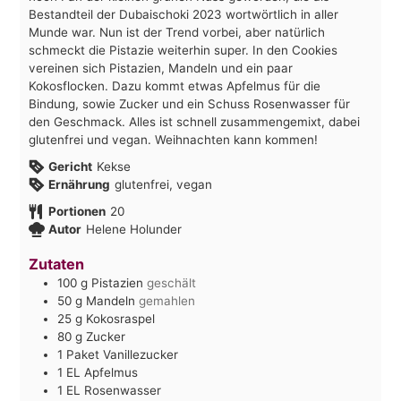
Bestandteil der Dubaischoki 2023 wortwörtlich in aller
Munde war. Nun ist der Trend vorbei, aber natürlich
schmeckt die Pistazie weiterhin super. In den Cookies
vereinen sich Pistazien, Mandeln und ein paar
Kokosflocken. Dazu kommt etwas Apfelmus für die
Bindung, sowie Zucker und ein Schuss Rosenwasser für
den Geschmack. Alles ist schnell zusammengemixt, dabei
glutenfrei und vegan. Weihnachten kann kommen!
Gericht
Kekse
Ernährung
glutenfrei, vegan
Portionen
20
Autor
Helene Holunder
Zutaten
100
g
Pistazien
geschält
50
g
Mandeln
gemahlen
25
g
Kokosraspel
80
g
Zucker
1
Paket
Vanillezucker
1
EL
Apfelmus
1
EL
Rosenwasser