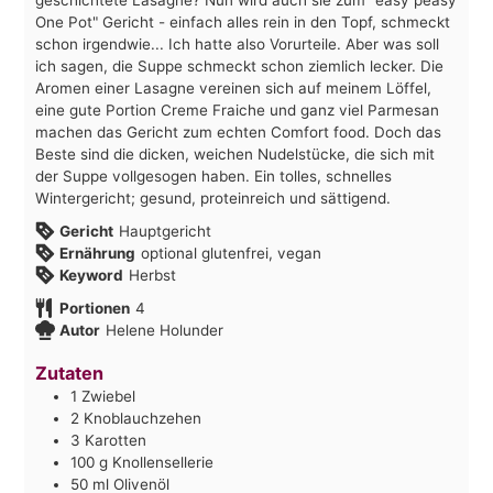
One Pot" Gericht - einfach alles rein in den Topf, schmeckt
schon irgendwie... Ich hatte also Vorurteile. Aber was soll
ich sagen, die Suppe schmeckt schon ziemlich lecker. Die
Aromen einer Lasagne vereinen sich auf meinem Löffel,
eine gute Portion Creme Fraiche und ganz viel Parmesan
machen das Gericht zum echten Comfort food. Doch das
Beste sind die dicken, weichen Nudelstücke, die sich mit
der Suppe vollgesogen haben. Ein tolles, schnelles
Wintergericht; gesund, proteinreich und sättigend.
Gericht
Hauptgericht
Ernährung
optional glutenfrei, vegan
Keyword
Herbst
Portionen
4
Autor
Helene Holunder
Zutaten
1
Zwiebel
2
Knoblauchzehen
3
Karotten
100
g
Knollensellerie
50
ml
Olivenöl