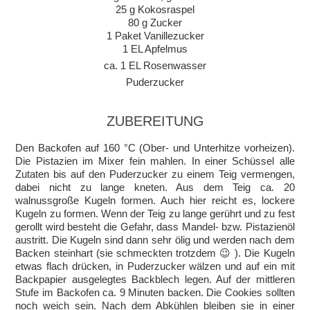
25 g Kokosraspel
80 g Zucker
1 Paket Vanillezucker
1 EL Apfelmus
ca. 1 EL Rosenwasser
Puderzucker
ZUBEREITUNG
Den Backofen auf 160 °C (Ober- und Unterhitze vorheizen).
Die Pistazien im Mixer fein mahlen. In einer Schüssel alle
Zutaten bis auf den Puderzucker zu einem Teig vermengen,
dabei nicht zu lange kneten. Aus dem Teig ca. 20
walnussgroße Kugeln formen. Auch hier reicht es, lockere
Kugeln zu formen. Wenn der Teig zu lange gerührt und zu fest
gerollt wird besteht die Gefahr, dass Mandel- bzw. Pistazienöl
austritt. Die Kugeln sind dann sehr ölig und werden nach dem
Backen steinhart (sie schmeckten trotzdem 😉 ). Die Kugeln
etwas flach drücken, in Puderzucker wälzen und auf ein mit
Backpapier ausgelegtes Backblech legen. Auf der mittleren
Stufe im Backofen ca. 9 Minuten backen. Die Cookies sollten
noch weich sein. Nach dem Abkühlen bleiben sie in einer