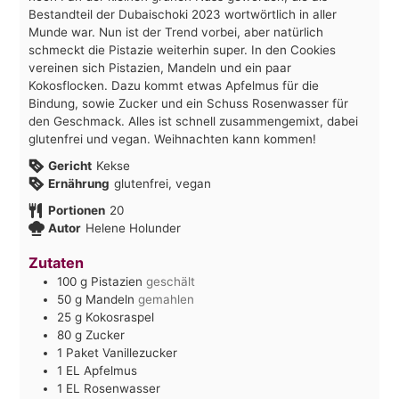
Bestandteil der Dubaischoki 2023 wortwörtlich in aller
Munde war. Nun ist der Trend vorbei, aber natürlich
schmeckt die Pistazie weiterhin super. In den Cookies
vereinen sich Pistazien, Mandeln und ein paar
Kokosflocken. Dazu kommt etwas Apfelmus für die
Bindung, sowie Zucker und ein Schuss Rosenwasser für
den Geschmack. Alles ist schnell zusammengemixt, dabei
glutenfrei und vegan. Weihnachten kann kommen!
Gericht
Kekse
Ernährung
glutenfrei, vegan
Portionen
20
Autor
Helene Holunder
Zutaten
100
g
Pistazien
geschält
50
g
Mandeln
gemahlen
25
g
Kokosraspel
80
g
Zucker
1
Paket
Vanillezucker
1
EL
Apfelmus
1
EL
Rosenwasser