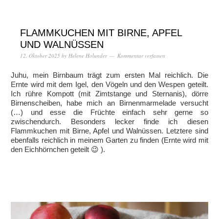
FLAMMKUCHEN MIT BIRNE, APFEL
UND WALNÜSSEN
12. Oktober 2025
by
Helene Holunder
Kommentar verfassen
Juhu, mein Birnbaum trägt zum ersten Mal reichlich. Die
Ernte wird mit dem Igel, den Vögeln und den Wespen geteilt.
Ich rühre Kompott (mit Zimtstange und Sternanis), dörre
Birnenscheiben, habe mich an Birnenmarmelade versucht
(…) und esse die Früchte einfach sehr gerne so
zwischendurch. Besonders lecker finde ich diesen
Flammkuchen mit Birne, Apfel und Walnüssen. Letztere sind
ebenfalls reichlich in meinem Garten zu finden (Ernte wird mit
den Eichhörnchen geteilt 😉 ).