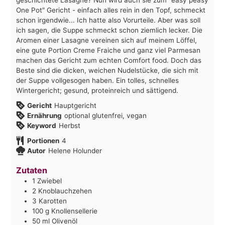
One Pot" Gericht - einfach alles rein in den Topf, schmeckt
schon irgendwie... Ich hatte also Vorurteile. Aber was soll
ich sagen, die Suppe schmeckt schon ziemlich lecker. Die
Aromen einer Lasagne vereinen sich auf meinem Löffel,
eine gute Portion Creme Fraiche und ganz viel Parmesan
machen das Gericht zum echten Comfort food. Doch das
Beste sind die dicken, weichen Nudelstücke, die sich mit
der Suppe vollgesogen haben. Ein tolles, schnelles
Wintergericht; gesund, proteinreich und sättigend.
Gericht
Hauptgericht
Ernährung
optional glutenfrei, vegan
Keyword
Herbst
Portionen
4
Autor
Helene Holunder
Zutaten
1
Zwiebel
2
Knoblauchzehen
3
Karotten
100
g
Knollensellerie
50
ml
Olivenöl