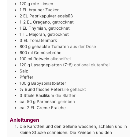
120
g
rote Linsen
1
EL
brauner Zucker
2
EL
Paprikapulver edelsüß
1-2
EL
Oregano, getrocknet
1
EL
Thymian, getrocknet
1
TL
Majoran, getrocknet
3
EL
Tomatenmark
800
g
gehackte Tomaten
aus der Dose
600
ml
Gemüsebrühe
100
ml
Rotwein
alkoholfrei
120
g
Lasagneplatten (7-8)
optional glutenfrei
Salz
Pfeffer
100
g
Babyspinatblätter
½
Bund frische Petersilie
gehackt
3
Stiele Basilikum
die Blätter
ca. 50
g
Parmesan
gerieben
ca. 2
EL
Creme Fraiche
Anleitungen
Die Karotten und den Sellerie waschen, schälen und in
kleine Stücke schneiden. Die Zwiebeln und den