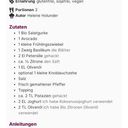
Ernährung
glutenfrei, sojafrei, vegan
Portionen
2
Autor
Helene Holunder
Zutaten
1
Bio Salatgurke
1
Avocado
1
kleine Frühlingszwiebel
1
Zweig Basilikum
die Blätter
2
El
Petersilie
gehackt
ca. ½
Zitrone
den Saft
1
EL
Olivenöl
optional 1 kleine Knoblauchzehe
Salz
frisch gemahlener Pfeffer
Topping
ca. 2
TL
Pistazien
gehackt
2
EL
Joghurt
ich habe Kokosnussjoghurt verwendet
2
TL
Olivenöl
ich habe Bio Zitronen Olivenöl
verwendet
Anleitungen