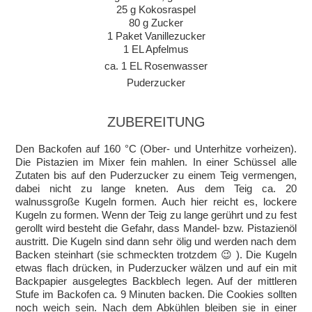
25 g Kokosraspel
80 g Zucker
1 Paket Vanillezucker
1 EL Apfelmus
ca. 1 EL Rosenwasser
Puderzucker
ZUBEREITUNG
Den Backofen auf 160 °C (Ober- und Unterhitze vorheizen).
Die Pistazien im Mixer fein mahlen. In einer Schüssel alle
Zutaten bis auf den Puderzucker zu einem Teig vermengen,
dabei nicht zu lange kneten. Aus dem Teig ca. 20
walnussgroße Kugeln formen. Auch hier reicht es, lockere
Kugeln zu formen. Wenn der Teig zu lange gerührt und zu fest
gerollt wird besteht die Gefahr, dass Mandel- bzw. Pistazienöl
austritt. Die Kugeln sind dann sehr ölig und werden nach dem
Backen steinhart (sie schmeckten trotzdem 😉 ). Die Kugeln
etwas flach drücken, in Puderzucker wälzen und auf ein mit
Backpapier ausgelegtes Backblech legen. Auf der mittleren
Stufe im Backofen ca. 9 Minuten backen. Die Cookies sollten
noch weich sein. Nach dem Abkühlen bleiben sie in einer