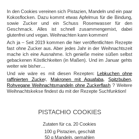
In den Cookies vereinen sich Pistazien, Mandeln und ein paar
Kokosflocken. Dazu kommt etwas Apfelmus für die Bindung,
sowie Zucker und ein Schuss Rosenwasser für den
Geschmack. Alles ist schnell zusammengemixt, dabei
glutenfrei und vegan. Weihnachten kann kommen!
Ach ja – Seit 2019 kommen die hier veröffentlichten Rezepte
fast ohne Zucker aus. Aber jedes Jahr in der Weihnachtszeit
mache ich eine Ausnahme. Ich genieße meine süßen selbst
gebackenen Köstlichkeiten (in Maßen). Und im Januar gehts
weiter wie bisher…
Und wie wäre es mit diesen Rezepten:
Lebkuchen ohne
raffinierten Zucke
r,
Makronen mit Aquafaba
,
Spitzbuben
,
Rohvegane Weihnachtsmandeln ohne Zuckerflash
? Weitere
Weihnachtskekse findest du mit der Rezepte Suchfunktion!
PISTACHIO COOKIES
Zutaten für ca. 20 Cookies
100 g Pistazien, geschält
50 g Mandeln, gemahlen