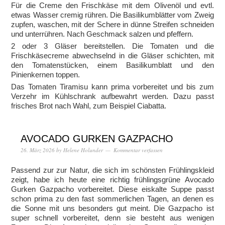
Für die Creme den Frischkäse mit dem Olivenöl und evtl.
etwas Wasser cremig rühren. Die Basilikumblätter vom Zweig
zupfen, waschen, mit der Schere in dünne Streifen schneiden
und unterrühren. Nach Geschmack salzen und pfeffern.
2 oder 3 Gläser bereitstellen. Die Tomaten und die
Frischkäsecreme abwechselnd in die Gläser schichten, mit
den Tomatenstücken, einem Basilikumblatt und den
Pinienkernen toppen.
Das Tomaten Tiramisu kann prima vorbereitet und bis zum
Verzehr im Kühlschrank aufbewahrt werden. Dazu passt
frisches Brot nach Wahl, zum Beispiel Ciabatta.
AVOCADO GURKEN GAZPACHO
26. März 2026
by
Helene Holunder
Kommentar verfassen
Passend zur zur Natur, die sich im schönsten Frühlingskleid
zeigt, habe ich heute eine richtig frühlingsgrüne Avocado
Gurken Gazpacho vorbereitet. Diese eiskalte Suppe passt
schon prima zu den fast sommerlichen Tagen, an denen es
die Sonne mit uns besonders gut meint. Die Gazpacho ist
super schnell vorbereitet, denn sie besteht aus wenigen