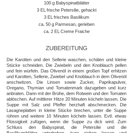
100 g Babyspinatblätter
3 EL frische Petersilie, gehackt
3 EL frisches Basilikum
ca. 50 g Parmesan, gerieben
ca. 2 EL Creme Fraiche
ZUBEREITUNG
Die Karotten und den Sellerie waschen, schälen und kleine
Stücke schneiden. Die Zwiebeln und den Knoblauch pellen
und fein würfeln. Das Olivenöl in einem großen Topf erhitzen
und Karotten, Sellerie, Zwiebel und Knoblauch in dem Olivenöl
anschwitzen. Die Linsen sowie Zucker, Paprikapulver,
Oregano, Thymian und Tomatenmark dazugeben und kurz
anbraten. Dann mit der Brühe, dem Rotwein und den Tomaten
ablöschen. Auf mittlerer Hitze 20 Minuten köcheln lassen. Die
Suppe mit Salz und Pfeffer herzhaft abschmecken. Die
Lasagneplatten in kleine Stücke brechen, unter die Suppe
rühren und weitere 10 Minuten köcheln lassen. Evtl. etwas
Flüssigkeit zufügen, wenn die Suppe zu dick wird. Zum
Schluss den Babyspinat, die Petersilie und die
Basilikumblätter unterheben, kurz ziehen lassen und