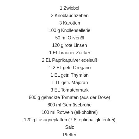
1 Zwiebel
2 Knoblauchzehen
3 Karotten
100 g Knollensellerie
50 ml Olivenöl
120 g rote Linsen
1 EL brauner Zucker
2 EL Paprikapulver edelsüß
1-2 EL getr. Oregano
1 EL getr. Thymian
1 TL getr. Majoran
3 EL Tomatenmark
800 g gehackte Tomaten (aus der Dose)
600 ml Gemüsebrühe
100 ml Rotwein (alkoholfrei)
120 g Lasagneplatten (7-8, optional glutenfrei)
Salz
Pfeffer