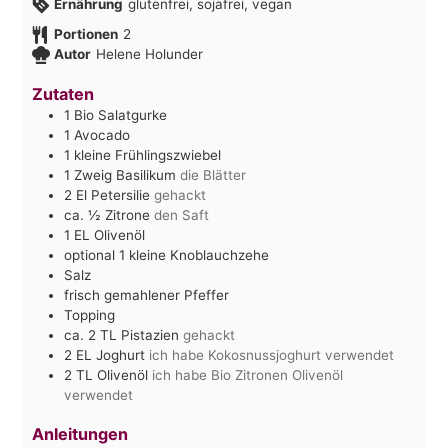
Ernährung
glutenfrei, sojafrei, vegan
Portionen
2
Autor
Helene Holunder
Zutaten
1
Bio Salatgurke
1
Avocado
1
kleine Frühlingszwiebel
1
Zweig Basilikum
die Blätter
2
El
Petersilie
gehackt
ca. ½
Zitrone
den Saft
1
EL
Olivenöl
optional 1 kleine Knoblauchzehe
Salz
frisch gemahlener Pfeffer
Topping
ca. 2
TL
Pistazien
gehackt
2
EL
Joghurt
ich habe Kokosnussjoghurt verwendet
2
TL
Olivenöl
ich habe Bio Zitronen Olivenöl
verwendet
Anleitungen