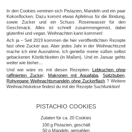
In den Cookies vereinen sich Pistazien, Mandeln und ein paar
Kokosflocken. Dazu kommt etwas Apfelmus für die Bindung,
sowie Zucker und ein Schuss Rosenwasser für den
Geschmack. Alles ist schnell zusammengemixt, dabei
glutenfrei und vegan. Weihnachten kann kommen!
Ach ja – Seit 2019 kommen die hier veröffentlichten Rezepte
fast ohne Zucker aus. Aber jedes Jahr in der Weihnachtszeit
mache ich eine Ausnahme. Ich genieße meine süßen selbst
gebackenen Köstlichkeiten (in Maßen). Und im Januar gehts
weiter wie bisher…
Und wie wäre es mit diesen Rezepten:
Lebkuchen ohne
raffinierten Zucke
r,
Makronen mit Aquafaba
,
Spitzbuben
,
Rohvegane Weihnachtsmandeln ohne Zuckerflash
? Weitere
Weihnachtskekse findest du mit der Rezepte Suchfunktion!
PISTACHIO COOKIES
Zutaten für ca. 20 Cookies
100 g Pistazien, geschält
50 g Mandeln, gemahlen