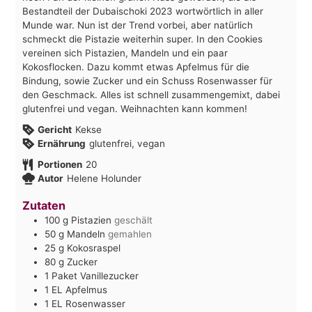
Bestandteil der Dubaischoki 2023 wortwörtlich in aller
Munde war. Nun ist der Trend vorbei, aber natürlich
schmeckt die Pistazie weiterhin super. In den Cookies
vereinen sich Pistazien, Mandeln und ein paar
Kokosflocken. Dazu kommt etwas Apfelmus für die
Bindung, sowie Zucker und ein Schuss Rosenwasser für
den Geschmack. Alles ist schnell zusammengemixt, dabei
glutenfrei und vegan. Weihnachten kann kommen!
Gericht
Kekse
Ernährung
glutenfrei, vegan
Portionen
20
Autor
Helene Holunder
Zutaten
100
g
Pistazien
geschält
50
g
Mandeln
gemahlen
25
g
Kokosraspel
80
g
Zucker
1
Paket
Vanillezucker
1
EL
Apfelmus
1
EL
Rosenwasser