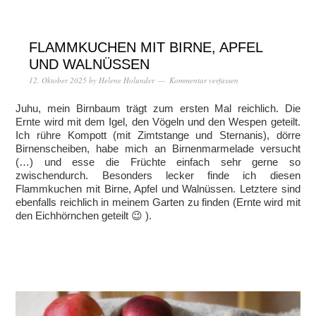
FLAMMKUCHEN MIT BIRNE, APFEL
UND WALNÜSSEN
12. Oktober 2025
by
Helene Holunder
Kommentar verfassen
Juhu, mein Birnbaum trägt zum ersten Mal reichlich. Die
Ernte wird mit dem Igel, den Vögeln und den Wespen geteilt.
Ich rühre Kompott (mit Zimtstange und Sternanis), dörre
Birnenscheiben, habe mich an Birnenmarmelade versucht
(…) und esse die Früchte einfach sehr gerne so
zwischendurch. Besonders lecker finde ich diesen
Flammkuchen mit Birne, Apfel und Walnüssen. Letztere sind
ebenfalls reichlich in meinem Garten zu finden (Ernte wird mit
den Eichhörnchen geteilt 😉 ).