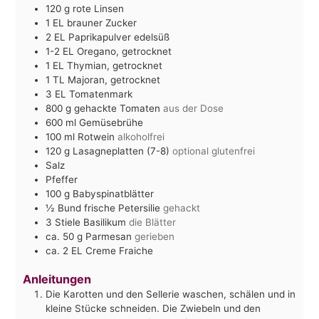
120
g
rote Linsen
1
EL
brauner Zucker
2
EL
Paprikapulver edelsüß
1-2
EL
Oregano, getrocknet
1
EL
Thymian, getrocknet
1
TL
Majoran, getrocknet
3
EL
Tomatenmark
800
g
gehackte Tomaten
aus der Dose
600
ml
Gemüsebrühe
100
ml
Rotwein
alkoholfrei
120
g
Lasagneplatten (7-8)
optional glutenfrei
Salz
Pfeffer
100
g
Babyspinatblätter
½
Bund frische Petersilie
gehackt
3
Stiele Basilikum
die Blätter
ca. 50
g
Parmesan
gerieben
ca. 2
EL
Creme Fraiche
Anleitungen
Die Karotten und den Sellerie waschen, schälen und in
kleine Stücke schneiden. Die Zwiebeln und den