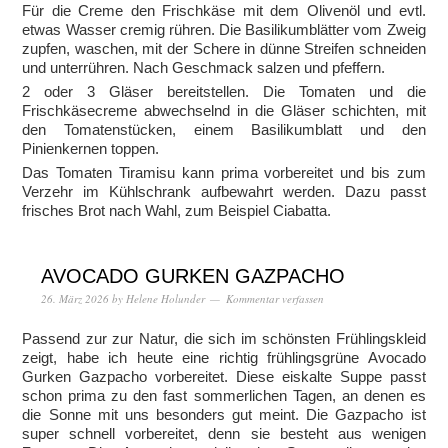
Für die Creme den Frischkäse mit dem Olivenöl und evtl.
etwas Wasser cremig rühren. Die Basilikumblätter vom Zweig
zupfen, waschen, mit der Schere in dünne Streifen schneiden
und unterrühren. Nach Geschmack salzen und pfeffern.
2 oder 3 Gläser bereitstellen. Die Tomaten und die
Frischkäsecreme abwechselnd in die Gläser schichten, mit
den Tomatenstücken, einem Basilikumblatt und den
Pinienkernen toppen.
Das Tomaten Tiramisu kann prima vorbereitet und bis zum
Verzehr im Kühlschrank aufbewahrt werden. Dazu passt
frisches Brot nach Wahl, zum Beispiel Ciabatta.
AVOCADO GURKEN GAZPACHO
26. März 2026
by
Helene Holunder
Kommentar verfassen
Passend zur zur Natur, die sich im schönsten Frühlingskleid
zeigt, habe ich heute eine richtig frühlingsgrüne Avocado
Gurken Gazpacho vorbereitet. Diese eiskalte Suppe passt
schon prima zu den fast sommerlichen Tagen, an denen es
die Sonne mit uns besonders gut meint. Die Gazpacho ist
super schnell vorbereitet, denn sie besteht aus wenigen