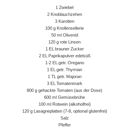
1 Zwiebel
2 Knoblauchzehen
3 Karotten
100 g Knollensellerie
50 ml Olivenöl
120 g rote Linsen
1 EL brauner Zucker
2 EL Paprikapulver edelsüß
1-2 EL getr. Oregano
1 EL getr. Thymian
1 TL getr. Majoran
3 EL Tomatenmark
800 g gehackte Tomaten (aus der Dose)
600 ml Gemüsebrühe
100 ml Rotwein (alkoholfrei)
120 g Lasagneplatten (7-8, optional glutenfrei)
Salz
Pfeffer