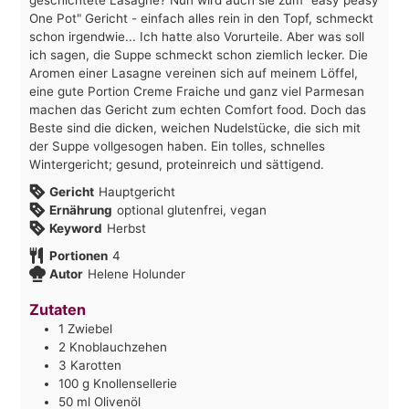
One Pot" Gericht - einfach alles rein in den Topf, schmeckt
schon irgendwie... Ich hatte also Vorurteile. Aber was soll
ich sagen, die Suppe schmeckt schon ziemlich lecker. Die
Aromen einer Lasagne vereinen sich auf meinem Löffel,
eine gute Portion Creme Fraiche und ganz viel Parmesan
machen das Gericht zum echten Comfort food. Doch das
Beste sind die dicken, weichen Nudelstücke, die sich mit
der Suppe vollgesogen haben. Ein tolles, schnelles
Wintergericht; gesund, proteinreich und sättigend.
Gericht
Hauptgericht
Ernährung
optional glutenfrei, vegan
Keyword
Herbst
Portionen
4
Autor
Helene Holunder
Zutaten
1
Zwiebel
2
Knoblauchzehen
3
Karotten
100
g
Knollensellerie
50
ml
Olivenöl