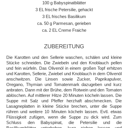
100 g Babyspinatblätter
3 EL frische Petersilie, gehackt
3 EL frisches Basilikum
ca. 50 g Parmesan, gerieben
ca. 2 EL Creme Fraiche
ZUBEREITUNG
Die Karotten und den Sellerie waschen, schälen und kleine
Stücke schneiden. Die Zwiebeln und den Knoblauch pellen
und fein würfeln. Das Olivenöl in einem großen Topf erhitzen
und Karotten, Sellerie, Zwiebel und Knoblauch in dem Olivenöl
anschwitzen. Die Linsen sowie Zucker, Paprikapulver,
Oregano, Thymian und Tomatenmark dazugeben und kurz
anbraten. Dann mit der Brühe, dem Rotwein und den Tomaten
ablöschen. Auf mittlerer Hitze 20 Minuten köcheln lassen. Die
Suppe mit Salz und Pfeffer herzhaft abschmecken. Die
Lasagneplatten in kleine Stücke brechen, unter die Suppe
rühren und weitere 10 Minuten köcheln lassen. Evtl. etwas
Flüssigkeit zufügen, wenn die Suppe zu dick wird. Zum
Schluss den Babyspinat, die Petersilie und die
Basilikumblätter unterheben, kurz ziehen lassen und