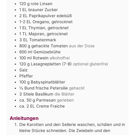
120
g
rote Linsen
1
EL
brauner Zucker
2
EL
Paprikapulver edelsüß
1-2
EL
Oregano, getrocknet
1
EL
Thymian, getrocknet
1
TL
Majoran, getrocknet
3
EL
Tomatenmark
800
g
gehackte Tomaten
aus der Dose
600
ml
Gemüsebrühe
100
ml
Rotwein
alkoholfrei
120
g
Lasagneplatten (7-8)
optional glutenfrei
Salz
Pfeffer
100
g
Babyspinatblätter
½
Bund frische Petersilie
gehackt
3
Stiele Basilikum
die Blätter
ca. 50
g
Parmesan
gerieben
ca. 2
EL
Creme Fraiche
Anleitungen
Die Karotten und den Sellerie waschen, schälen und in
kleine Stücke schneiden. Die Zwiebeln und den