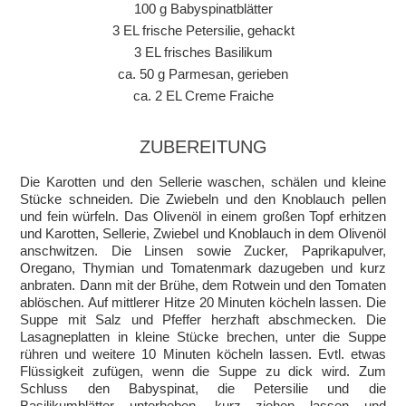
100 g Babyspinatblätter
3 EL frische Petersilie, gehackt
3 EL frisches Basilikum
ca. 50 g Parmesan, gerieben
ca. 2 EL Creme Fraiche
ZUBEREITUNG
Die Karotten und den Sellerie waschen, schälen und kleine
Stücke schneiden. Die Zwiebeln und den Knoblauch pellen
und fein würfeln. Das Olivenöl in einem großen Topf erhitzen
und Karotten, Sellerie, Zwiebel und Knoblauch in dem Olivenöl
anschwitzen. Die Linsen sowie Zucker, Paprikapulver,
Oregano, Thymian und Tomatenmark dazugeben und kurz
anbraten. Dann mit der Brühe, dem Rotwein und den Tomaten
ablöschen. Auf mittlerer Hitze 20 Minuten köcheln lassen. Die
Suppe mit Salz und Pfeffer herzhaft abschmecken. Die
Lasagneplatten in kleine Stücke brechen, unter die Suppe
rühren und weitere 10 Minuten köcheln lassen. Evtl. etwas
Flüssigkeit zufügen, wenn die Suppe zu dick wird. Zum
Schluss den Babyspinat, die Petersilie und die
Basilikumblätter unterheben, kurz ziehen lassen und