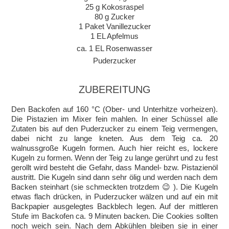
25 g Kokosraspel
80 g Zucker
1 Paket Vanillezucker
1 EL Apfelmus
ca. 1 EL Rosenwasser
Puderzucker
ZUBEREITUNG
Den Backofen auf 160 °C (Ober- und Unterhitze vorheizen).
Die Pistazien im Mixer fein mahlen. In einer Schüssel alle
Zutaten bis auf den Puderzucker zu einem Teig vermengen,
dabei nicht zu lange kneten. Aus dem Teig ca. 20
walnussgroße Kugeln formen. Auch hier reicht es, lockere
Kugeln zu formen. Wenn der Teig zu lange gerührt und zu fest
gerollt wird besteht die Gefahr, dass Mandel- bzw. Pistazienöl
austritt. Die Kugeln sind dann sehr ölig und werden nach dem
Backen steinhart (sie schmeckten trotzdem 😉 ). Die Kugeln
etwas flach drücken, in Puderzucker wälzen und auf ein mit
Backpapier ausgelegtes Backblech legen. Auf der mittleren
Stufe im Backofen ca. 9 Minuten backen. Die Cookies sollten
noch weich sein. Nach dem Abkühlen bleiben sie in einer