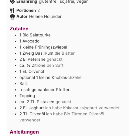
Ernährung
glutenfrei, sojafrei, vegan
Portionen
2
Autor
Helene Holunder
Zutaten
1
Bio Salatgurke
1
Avocado
1
kleine Frühlingszwiebel
1
Zweig Basilikum
die Blätter
2
El
Petersilie
gehackt
ca. ½
Zitrone
den Saft
1
EL
Olivenöl
optional 1 kleine Knoblauchzehe
Salz
frisch gemahlener Pfeffer
Topping
ca. 2
TL
Pistazien
gehackt
2
EL
Joghurt
ich habe Kokosnussjoghurt verwendet
2
TL
Olivenöl
ich habe Bio Zitronen Olivenöl
verwendet
Anleitungen