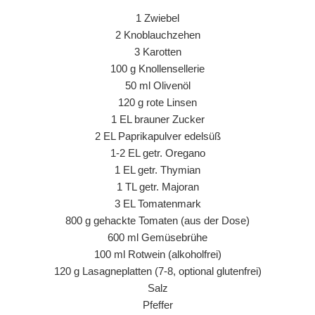
1 Zwiebel
2 Knoblauchzehen
3 Karotten
100 g Knollensellerie
50 ml Olivenöl
120 g rote Linsen
1 EL brauner Zucker
2 EL Paprikapulver edelsüß
1-2 EL getr. Oregano
1 EL getr. Thymian
1 TL getr. Majoran
3 EL Tomatenmark
800 g gehackte Tomaten (aus der Dose)
600 ml Gemüsebrühe
100 ml Rotwein (alkoholfrei)
120 g Lasagneplatten (7-8, optional glutenfrei)
Salz
Pfeffer