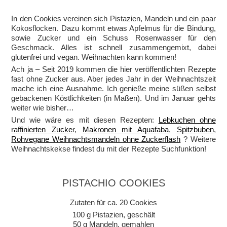
In den Cookies vereinen sich Pistazien, Mandeln und ein paar
Kokosflocken. Dazu kommt etwas Apfelmus für die Bindung,
sowie Zucker und ein Schuss Rosenwasser für den
Geschmack. Alles ist schnell zusammengemixt, dabei
glutenfrei und vegan. Weihnachten kann kommen!
Ach ja – Seit 2019 kommen die hier veröffentlichten Rezepte
fast ohne Zucker aus. Aber jedes Jahr in der Weihnachtszeit
mache ich eine Ausnahme. Ich genieße meine süßen selbst
gebackenen Köstlichkeiten (in Maßen). Und im Januar gehts
weiter wie bisher…
Und wie wäre es mit diesen Rezepten:
Lebkuchen ohne
raffinierten Zucke
r,
Makronen mit Aquafaba
,
Spitzbuben
,
Rohvegane Weihnachtsmandeln ohne Zuckerflash
? Weitere
Weihnachtskekse findest du mit der Rezepte Suchfunktion!
PISTACHIO COOKIES
Zutaten für ca. 20 Cookies
100 g Pistazien, geschält
50 g Mandeln, gemahlen