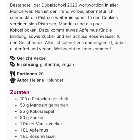
Bestandteil der Dubaischoki 2023 wortwörtlich in aller
Munde war. Nun ist der Trend vorbei, aber natürlich
schmeckt die Pistazie weiterhin super. In den Cookies
vereinen sich Pistazien, Mandeln und ein paar
Kokosflocken. Dazu kommt etwas Apfelmus für die
Bindung, sowie Zucker und ein Schuss Rosenwasser für
den Geschmack. Alles ist schnell zusammengemixt, dabei
glutenfrei und vegan. Weihnachten kann kommen!
Gericht
Kekse
Ernährung
glutenfrei, vegan
Portionen
20
Autor
Helene Holunder
Zutaten
100
g
Pistazien
geschält
50
g
Mandeln
gemahlen
25
g
Kokosraspel
80
g
Zucker
1
Paket
Vanillezucker
1
EL
Apfelmus
1
EL
Rosenwasser