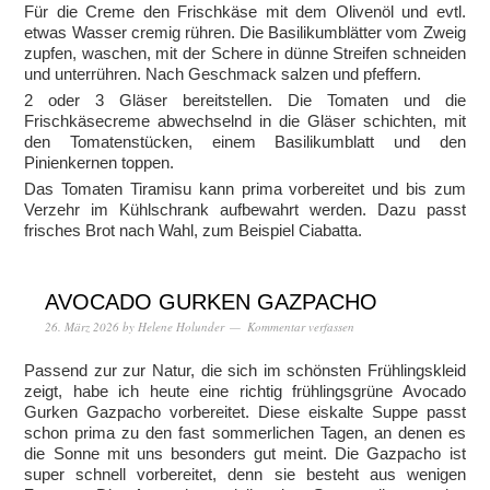
Für die Creme den Frischkäse mit dem Olivenöl und evtl.
etwas Wasser cremig rühren. Die Basilikumblätter vom Zweig
zupfen, waschen, mit der Schere in dünne Streifen schneiden
und unterrühren. Nach Geschmack salzen und pfeffern.
2 oder 3 Gläser bereitstellen. Die Tomaten und die
Frischkäsecreme abwechselnd in die Gläser schichten, mit
den Tomatenstücken, einem Basilikumblatt und den
Pinienkernen toppen.
Das Tomaten Tiramisu kann prima vorbereitet und bis zum
Verzehr im Kühlschrank aufbewahrt werden. Dazu passt
frisches Brot nach Wahl, zum Beispiel Ciabatta.
AVOCADO GURKEN GAZPACHO
26. März 2026
by
Helene Holunder
Kommentar verfassen
Passend zur zur Natur, die sich im schönsten Frühlingskleid
zeigt, habe ich heute eine richtig frühlingsgrüne Avocado
Gurken Gazpacho vorbereitet. Diese eiskalte Suppe passt
schon prima zu den fast sommerlichen Tagen, an denen es
die Sonne mit uns besonders gut meint. Die Gazpacho ist
super schnell vorbereitet, denn sie besteht aus wenigen