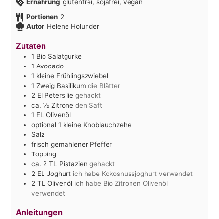
Ernährung
glutenfrei, sojafrei, vegan
Portionen
2
Autor
Helene Holunder
Zutaten
1
Bio Salatgurke
1
Avocado
1
kleine Frühlingszwiebel
1
Zweig Basilikum
die Blätter
2
El
Petersilie
gehackt
ca. ½
Zitrone
den Saft
1
EL
Olivenöl
optional 1 kleine Knoblauchzehe
Salz
frisch gemahlener Pfeffer
Topping
ca. 2
TL
Pistazien
gehackt
2
EL
Joghurt
ich habe Kokosnussjoghurt verwendet
2
TL
Olivenöl
ich habe Bio Zitronen Olivenöl
verwendet
Anleitungen