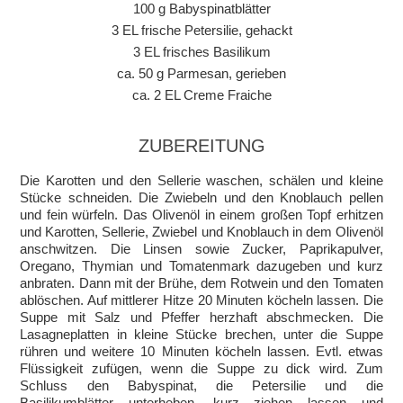
100 g Babyspinatblätter
3 EL frische Petersilie, gehackt
3 EL frisches Basilikum
ca. 50 g Parmesan, gerieben
ca. 2 EL Creme Fraiche
ZUBEREITUNG
Die Karotten und den Sellerie waschen, schälen und kleine
Stücke schneiden. Die Zwiebeln und den Knoblauch pellen
und fein würfeln. Das Olivenöl in einem großen Topf erhitzen
und Karotten, Sellerie, Zwiebel und Knoblauch in dem Olivenöl
anschwitzen. Die Linsen sowie Zucker, Paprikapulver,
Oregano, Thymian und Tomatenmark dazugeben und kurz
anbraten. Dann mit der Brühe, dem Rotwein und den Tomaten
ablöschen. Auf mittlerer Hitze 20 Minuten köcheln lassen. Die
Suppe mit Salz und Pfeffer herzhaft abschmecken. Die
Lasagneplatten in kleine Stücke brechen, unter die Suppe
rühren und weitere 10 Minuten köcheln lassen. Evtl. etwas
Flüssigkeit zufügen, wenn die Suppe zu dick wird. Zum
Schluss den Babyspinat, die Petersilie und die
Basilikumblätter unterheben, kurz ziehen lassen und