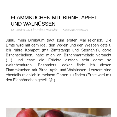
FLAMMKUCHEN MIT BIRNE, APFEL
UND WALNÜSSEN
12. Oktober 2025
by
Helene Holunder
Kommentar verfassen
Juhu, mein Birnbaum trägt zum ersten Mal reichlich. Die
Ernte wird mit dem Igel, den Vögeln und den Wespen geteilt.
Ich rühre Kompott (mit Zimtstange und Sternanis), dörre
Birnenscheiben, habe mich an Birnenmarmelade versucht
(…) und esse die Früchte einfach sehr gerne so
zwischendurch. Besonders lecker finde ich diesen
Flammkuchen mit Birne, Apfel und Walnüssen. Letztere sind
ebenfalls reichlich in meinem Garten zu finden (Ernte wird mit
den Eichhörnchen geteilt 😉 ).