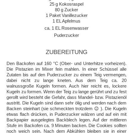
25 g Kokosraspel
80 g Zucker
1 Paket Vanillezucker
1 EL Apfelmus
ca. 1 EL Rosenwasser
Puderzucker
ZUBEREITUNG
Den Backofen auf 160 °C (Ober- und Unterhitze vorheizen).
Die Pistazien im Mixer fein mahlen. In einer Schüssel alle
Zutaten bis auf den Puderzucker zu einem Teig vermengen,
dabei nicht zu lange kneten. Aus dem Teig ca. 20
walnussgroße Kugeln formen. Auch hier reicht es, lockere
Kugeln zu formen. Wenn der Teig zu lange gerührt und zu fest
gerollt wird besteht die Gefahr, dass Mandel- bzw. Pistazienöl
austritt. Die Kugeln sind dann sehr ölig und werden nach dem
Backen steinhart (sie schmeckten trotzdem 😉 ). Die Kugeln
etwas flach drücken, in Puderzucker wälzen und auf ein mit
Backpapier ausgelegtes Backblech legen. Auf der mittleren
Stufe im Backofen ca. 9 Minuten backen. Die Cookies sollten
noch weich sein. Nach dem Abkühlen bleiben sie in einer