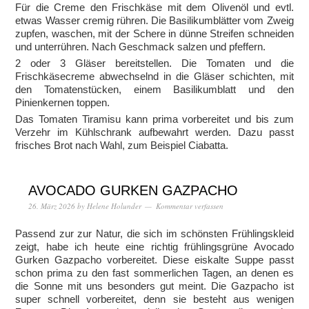
Für die Creme den Frischkäse mit dem Olivenöl und evtl.
etwas Wasser cremig rühren. Die Basilikumblätter vom Zweig
zupfen, waschen, mit der Schere in dünne Streifen schneiden
und unterrühren. Nach Geschmack salzen und pfeffern.
2 oder 3 Gläser bereitstellen. Die Tomaten und die
Frischkäsecreme abwechselnd in die Gläser schichten, mit
den Tomatenstücken, einem Basilikumblatt und den
Pinienkernen toppen.
Das Tomaten Tiramisu kann prima vorbereitet und bis zum
Verzehr im Kühlschrank aufbewahrt werden. Dazu passt
frisches Brot nach Wahl, zum Beispiel Ciabatta.
AVOCADO GURKEN GAZPACHO
26. März 2026
by
Helene Holunder
Kommentar verfassen
Passend zur zur Natur, die sich im schönsten Frühlingskleid
zeigt, habe ich heute eine richtig frühlingsgrüne Avocado
Gurken Gazpacho vorbereitet. Diese eiskalte Suppe passt
schon prima zu den fast sommerlichen Tagen, an denen es
die Sonne mit uns besonders gut meint. Die Gazpacho ist
super schnell vorbereitet, denn sie besteht aus wenigen