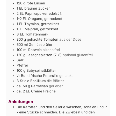
120
g
rote Linsen
1
EL
brauner Zucker
2
EL
Paprikapulver edelsüß
1-2
EL
Oregano, getrocknet
1
EL
Thymian, getrocknet
1
TL
Majoran, getrocknet
3
EL
Tomatenmark
800
g
gehackte Tomaten
aus der Dose
600
ml
Gemüsebrühe
100
ml
Rotwein
alkoholfrei
120
g
Lasagneplatten (7-8)
optional glutenfrei
Salz
Pfeffer
100
g
Babyspinatblätter
½
Bund frische Petersilie
gehackt
3
Stiele Basilikum
die Blätter
ca. 50
g
Parmesan
gerieben
ca. 2
EL
Creme Fraiche
Anleitungen
Die Karotten und den Sellerie waschen, schälen und in
kleine Stücke schneiden. Die Zwiebeln und den