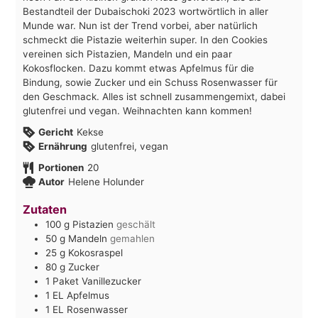
Bestandteil der Dubaischoki 2023 wortwörtlich in aller
Munde war. Nun ist der Trend vorbei, aber natürlich
schmeckt die Pistazie weiterhin super. In den Cookies
vereinen sich Pistazien, Mandeln und ein paar
Kokosflocken. Dazu kommt etwas Apfelmus für die
Bindung, sowie Zucker und ein Schuss Rosenwasser für
den Geschmack. Alles ist schnell zusammengemixt, dabei
glutenfrei und vegan. Weihnachten kann kommen!
Gericht
Kekse
Ernährung
glutenfrei, vegan
Portionen
20
Autor
Helene Holunder
Zutaten
100
g
Pistazien
geschält
50
g
Mandeln
gemahlen
25
g
Kokosraspel
80
g
Zucker
1
Paket
Vanillezucker
1
EL
Apfelmus
1
EL
Rosenwasser