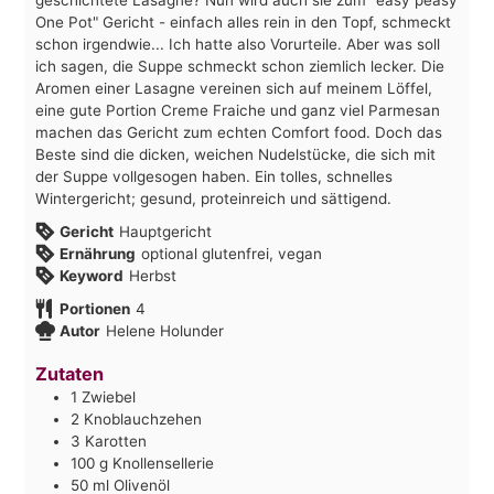
One Pot" Gericht - einfach alles rein in den Topf, schmeckt
schon irgendwie... Ich hatte also Vorurteile. Aber was soll
ich sagen, die Suppe schmeckt schon ziemlich lecker. Die
Aromen einer Lasagne vereinen sich auf meinem Löffel,
eine gute Portion Creme Fraiche und ganz viel Parmesan
machen das Gericht zum echten Comfort food. Doch das
Beste sind die dicken, weichen Nudelstücke, die sich mit
der Suppe vollgesogen haben. Ein tolles, schnelles
Wintergericht; gesund, proteinreich und sättigend.
Gericht
Hauptgericht
Ernährung
optional glutenfrei, vegan
Keyword
Herbst
Portionen
4
Autor
Helene Holunder
Zutaten
1
Zwiebel
2
Knoblauchzehen
3
Karotten
100
g
Knollensellerie
50
ml
Olivenöl