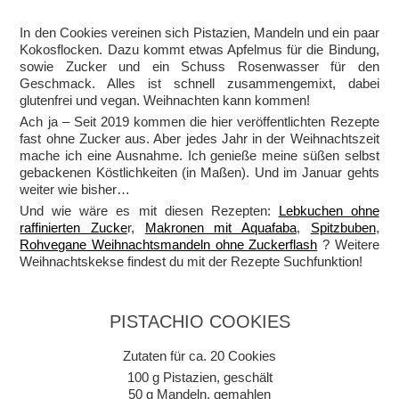
In den Cookies vereinen sich Pistazien, Mandeln und ein paar
Kokosflocken. Dazu kommt etwas Apfelmus für die Bindung,
sowie Zucker und ein Schuss Rosenwasser für den
Geschmack. Alles ist schnell zusammengemixt, dabei
glutenfrei und vegan. Weihnachten kann kommen!
Ach ja – Seit 2019 kommen die hier veröffentlichten Rezepte
fast ohne Zucker aus. Aber jedes Jahr in der Weihnachtszeit
mache ich eine Ausnahme. Ich genieße meine süßen selbst
gebackenen Köstlichkeiten (in Maßen). Und im Januar gehts
weiter wie bisher…
Und wie wäre es mit diesen Rezepten:
Lebkuchen ohne
raffinierten Zucke
r,
Makronen mit Aquafaba
,
Spitzbuben
,
Rohvegane Weihnachtsmandeln ohne Zuckerflash
? Weitere
Weihnachtskekse findest du mit der Rezepte Suchfunktion!
PISTACHIO COOKIES
Zutaten für ca. 20 Cookies
100 g Pistazien, geschält
50 g Mandeln, gemahlen