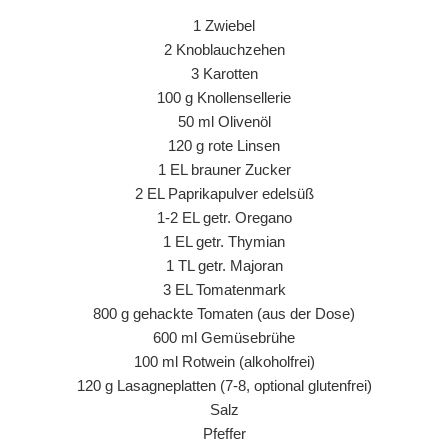
1 Zwiebel
2 Knoblauchzehen
3 Karotten
100 g Knollensellerie
50 ml Olivenöl
120 g rote Linsen
1 EL brauner Zucker
2 EL Paprikapulver edelsüß
1-2 EL getr. Oregano
1 EL getr. Thymian
1 TL getr. Majoran
3 EL Tomatenmark
800 g gehackte Tomaten (aus der Dose)
600 ml Gemüsebrühe
100 ml Rotwein (alkoholfrei)
120 g Lasagneplatten (7-8, optional glutenfrei)
Salz
Pfeffer