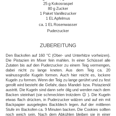
25 g Kokosraspel
80 g Zucker
1 Paket Vanillezucker
1 EL Apfelmus
ca. 1 EL Rosenwasser
Puderzucker
ZUBEREITUNG
Den Backofen auf 160 °C (Ober- und Unterhitze vorheizen).
Die Pistazien im Mixer fein mahlen. In einer Schüssel alle
Zutaten bis auf den Puderzucker zu einem Teig vermengen,
dabei nicht zu lange kneten. Aus dem Teig ca. 20
walnussgroße Kugeln formen. Auch hier reicht es, lockere
Kugeln zu formen. Wenn der Teig zu lange gerührt und zu fest
gerollt wird besteht die Gefahr, dass Mandel- bzw. Pistazienöl
austritt. Die Kugeln sind dann sehr ölig und werden nach dem
Backen steinhart (sie schmeckten trotzdem 😉 ). Die Kugeln
etwas flach drücken, in Puderzucker wälzen und auf ein mit
Backpapier ausgelegtes Backblech legen. Auf der mittleren
Stufe im Backofen ca. 9 Minuten backen. Die Cookies sollten
noch weich sein. Nach dem Abkühlen bleiben sie in einer