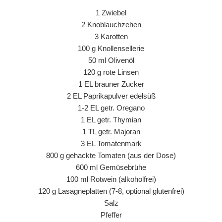
1 Zwiebel
2 Knoblauchzehen
3 Karotten
100 g Knollensellerie
50 ml Olivenöl
120 g rote Linsen
1 EL brauner Zucker
2 EL Paprikapulver edelsüß
1-2 EL getr. Oregano
1 EL getr. Thymian
1 TL getr. Majoran
3 EL Tomatenmark
800 g gehackte Tomaten (aus der Dose)
600 ml Gemüsebrühe
100 ml Rotwein (alkoholfrei)
120 g Lasagneplatten (7-8, optional glutenfrei)
Salz
Pfeffer