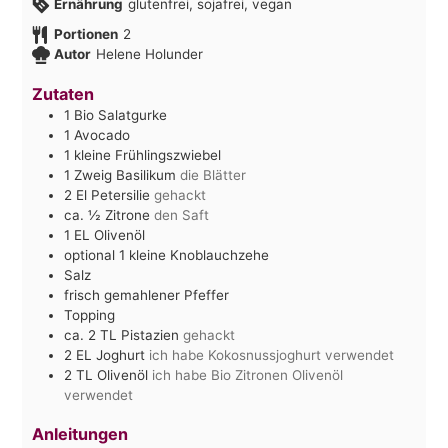
Ernährung
glutenfrei, sojafrei, vegan
Portionen
2
Autor
Helene Holunder
Zutaten
1
Bio Salatgurke
1
Avocado
1
kleine Frühlingszwiebel
1
Zweig Basilikum
die Blätter
2
El
Petersilie
gehackt
ca. ½
Zitrone
den Saft
1
EL
Olivenöl
optional 1 kleine Knoblauchzehe
Salz
frisch gemahlener Pfeffer
Topping
ca. 2
TL
Pistazien
gehackt
2
EL
Joghurt
ich habe Kokosnussjoghurt verwendet
2
TL
Olivenöl
ich habe Bio Zitronen Olivenöl
verwendet
Anleitungen