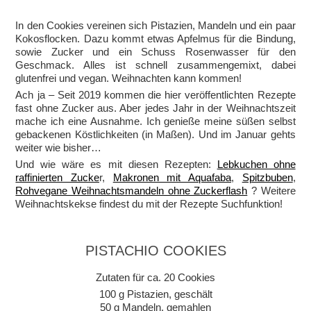
In den Cookies vereinen sich Pistazien, Mandeln und ein paar
Kokosflocken. Dazu kommt etwas Apfelmus für die Bindung,
sowie Zucker und ein Schuss Rosenwasser für den
Geschmack. Alles ist schnell zusammengemixt, dabei
glutenfrei und vegan. Weihnachten kann kommen!
Ach ja – Seit 2019 kommen die hier veröffentlichten Rezepte
fast ohne Zucker aus. Aber jedes Jahr in der Weihnachtszeit
mache ich eine Ausnahme. Ich genieße meine süßen selbst
gebackenen Köstlichkeiten (in Maßen). Und im Januar gehts
weiter wie bisher…
Und wie wäre es mit diesen Rezepten:
Lebkuchen ohne
raffinierten Zucke
r,
Makronen mit Aquafaba
,
Spitzbuben
,
Rohvegane Weihnachtsmandeln ohne Zuckerflash
? Weitere
Weihnachtskekse findest du mit der Rezepte Suchfunktion!
PISTACHIO COOKIES
Zutaten für ca. 20 Cookies
100 g Pistazien, geschält
50 g Mandeln, gemahlen