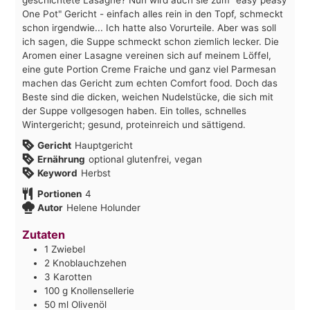
One Pot" Gericht - einfach alles rein in den Topf, schmeckt
schon irgendwie... Ich hatte also Vorurteile. Aber was soll
ich sagen, die Suppe schmeckt schon ziemlich lecker. Die
Aromen einer Lasagne vereinen sich auf meinem Löffel,
eine gute Portion Creme Fraiche und ganz viel Parmesan
machen das Gericht zum echten Comfort food. Doch das
Beste sind die dicken, weichen Nudelstücke, die sich mit
der Suppe vollgesogen haben. Ein tolles, schnelles
Wintergericht; gesund, proteinreich und sättigend.
Gericht
Hauptgericht
Ernährung
optional glutenfrei, vegan
Keyword
Herbst
Portionen
4
Autor
Helene Holunder
Zutaten
1
Zwiebel
2
Knoblauchzehen
3
Karotten
100
g
Knollensellerie
50
ml
Olivenöl