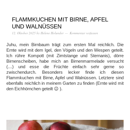
FLAMMKUCHEN MIT BIRNE, APFEL
UND WALNÜSSEN
12. Oktober 2025
by
Helene Holunder
Kommentar verfassen
Juhu, mein Birnbaum trägt zum ersten Mal reichlich. Die
Ernte wird mit dem Igel, den Vögeln und den Wespen geteilt.
Ich rühre Kompott (mit Zimtstange und Sternanis), dörre
Birnenscheiben, habe mich an Birnenmarmelade versucht
(…) und esse die Früchte einfach sehr gerne so
zwischendurch. Besonders lecker finde ich diesen
Flammkuchen mit Birne, Apfel und Walnüssen. Letztere sind
ebenfalls reichlich in meinem Garten zu finden (Ernte wird mit
den Eichhörnchen geteilt 😉 ).