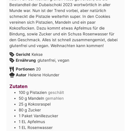
Bestandteil der Dubaischoki 2023 wortwörtlich in aller
Munde war. Nun ist der Trend vorbei, aber natürlich
schmeckt die Pistazie weiterhin super. In den Cookies
vereinen sich Pistazien, Mandeln und ein paar
Kokosflocken. Dazu kommt etwas Apfelmus für die
Bindung, sowie Zucker und ein Schuss Rosenwasser für
den Geschmack. Alles ist schnell zusammengemixt, dabei
glutenfrei und vegan. Weihnachten kann kommen!
Gericht
Kekse
Ernährung
glutenfrei, vegan
Portionen
20
Autor
Helene Holunder
Zutaten
100
g
Pistazien
geschält
50
g
Mandeln
gemahlen
25
g
Kokosraspel
80
g
Zucker
1
Paket
Vanillezucker
1
EL
Apfelmus
1
EL
Rosenwasser