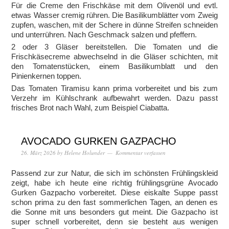
Für die Creme den Frischkäse mit dem Olivenöl und evtl.
etwas Wasser cremig rühren. Die Basilikumblätter vom Zweig
zupfen, waschen, mit der Schere in dünne Streifen schneiden
und unterrühren. Nach Geschmack salzen und pfeffern.
2 oder 3 Gläser bereitstellen. Die Tomaten und die
Frischkäsecreme abwechselnd in die Gläser schichten, mit
den Tomatenstücken, einem Basilikumblatt und den
Pinienkernen toppen.
Das Tomaten Tiramisu kann prima vorbereitet und bis zum
Verzehr im Kühlschrank aufbewahrt werden. Dazu passt
frisches Brot nach Wahl, zum Beispiel Ciabatta.
AVOCADO GURKEN GAZPACHO
26. März 2026
by
Helene Holunder
Kommentar verfassen
Passend zur zur Natur, die sich im schönsten Frühlingskleid
zeigt, habe ich heute eine richtig frühlingsgrüne Avocado
Gurken Gazpacho vorbereitet. Diese eiskalte Suppe passt
schon prima zu den fast sommerlichen Tagen, an denen es
die Sonne mit uns besonders gut meint. Die Gazpacho ist
super schnell vorbereitet, denn sie besteht aus wenigen