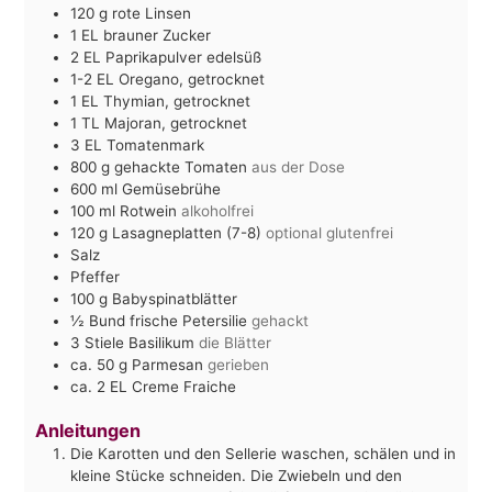
120
g
rote Linsen
1
EL
brauner Zucker
2
EL
Paprikapulver edelsüß
1-2
EL
Oregano, getrocknet
1
EL
Thymian, getrocknet
1
TL
Majoran, getrocknet
3
EL
Tomatenmark
800
g
gehackte Tomaten
aus der Dose
600
ml
Gemüsebrühe
100
ml
Rotwein
alkoholfrei
120
g
Lasagneplatten (7-8)
optional glutenfrei
Salz
Pfeffer
100
g
Babyspinatblätter
½
Bund frische Petersilie
gehackt
3
Stiele Basilikum
die Blätter
ca. 50
g
Parmesan
gerieben
ca. 2
EL
Creme Fraiche
Anleitungen
Die Karotten und den Sellerie waschen, schälen und in
kleine Stücke schneiden. Die Zwiebeln und den