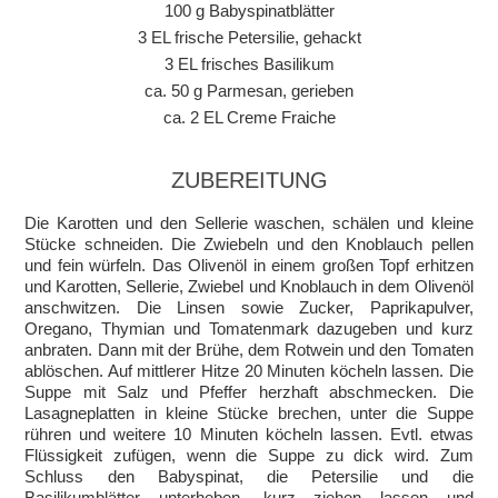
100 g Babyspinatblätter
3 EL frische Petersilie, gehackt
3 EL frisches Basilikum
ca. 50 g Parmesan, gerieben
ca. 2 EL Creme Fraiche
ZUBEREITUNG
Die Karotten und den Sellerie waschen, schälen und kleine
Stücke schneiden. Die Zwiebeln und den Knoblauch pellen
und fein würfeln. Das Olivenöl in einem großen Topf erhitzen
und Karotten, Sellerie, Zwiebel und Knoblauch in dem Olivenöl
anschwitzen. Die Linsen sowie Zucker, Paprikapulver,
Oregano, Thymian und Tomatenmark dazugeben und kurz
anbraten. Dann mit der Brühe, dem Rotwein und den Tomaten
ablöschen. Auf mittlerer Hitze 20 Minuten köcheln lassen. Die
Suppe mit Salz und Pfeffer herzhaft abschmecken. Die
Lasagneplatten in kleine Stücke brechen, unter die Suppe
rühren und weitere 10 Minuten köcheln lassen. Evtl. etwas
Flüssigkeit zufügen, wenn die Suppe zu dick wird. Zum
Schluss den Babyspinat, die Petersilie und die
Basilikumblätter unterheben, kurz ziehen lassen und