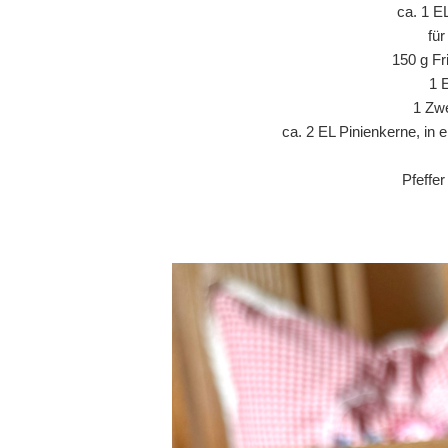
ca. 1 E
fü
150 g Fr
1 
1 Zwe
ca. 2 EL Pinienkerne, in 
Pfeffe