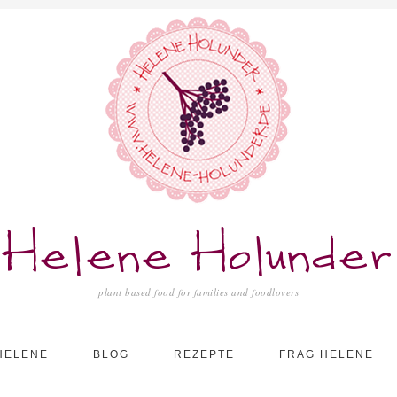
Helene Holunder
plant based food for families and foodlovers
HELENE
BLOG
REZEPTE
FRAG HELENE