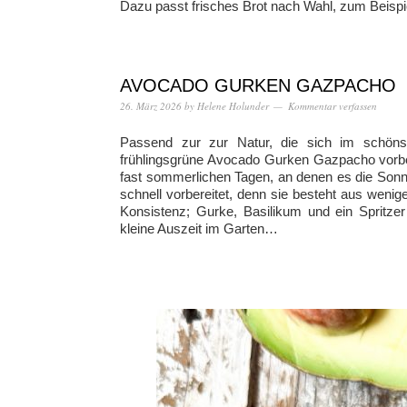
Dazu passt frisches Brot nach Wahl, zum Beispie
AVOCADO GURKEN GAZPACHO
26. März 2026
by
Helene Holunder
Kommentar verfassen
Passend zur zur Natur, die sich im schönste
frühlingsgrüne Avocado Gurken Gazpacho vorber
fast sommerlichen Tagen, an denen es die Sonn
schnell vorbereitet, denn sie besteht aus weni
Konsistenz; Gurke, Basilikum und ein Spritzer
kleine Auszeit im Garten…