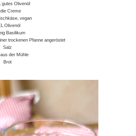
L gutes Olivenöl
r die Creme
ischkäse, vegan
EL Olivenöl
ig Basilikum
einer trockenen Pfanne angeröstet
Salz
r aus der Mühle
Brot