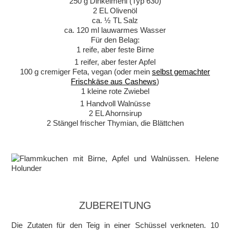
250 g Dinkelmehl (Typ 630)
2 EL Olivenöl
ca. ½ TL Salz
ca. 120 ml lauwarmes Wasser
Für den Belag:
1 reife, aber feste Birne
1 reifer, aber fester Apfel
100 g cremiger Feta, vegan (oder mein
selbst gemachter
Frischkäse aus Cashews
)
1 kleine rote Zwiebel
1 Handvoll Walnüsse
2 EL Ahornsirup
2 Stängel frischer Thymian, die Blättchen
ZUBEREITUNG
Die Zutaten für den Teig in einer Schüssel verkneten. 10