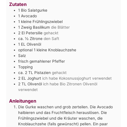
Zutaten
1
Bio Salatgurke
1
Avocado
1
kleine Frühlingszwiebel
1
Zweig Basilikum
die Blätter
2
El
Petersilie
gehackt
ca. ½
Zitrone
den Saft
1
EL
Olivenöl
optional 1 kleine Knoblauchzehe
Salz
frisch gemahlener Pfeffer
Topping
ca. 2
TL
Pistazien
gehackt
2
EL
Joghurt
ich habe Kokosnussjoghurt verwendet
2
TL
Olivenöl
ich habe Bio Zitronen Olivenöl
verwendet
Anleitungen
Die Gurke waschen und grob zerteilen. Die Avocado
halbieren und das Fruchtfleisch herauslösen. Die
Frühlingszwiebel und die Kräuter waschen, die
Knoblauchzehe (falls gewünscht) pellen. Ein paar