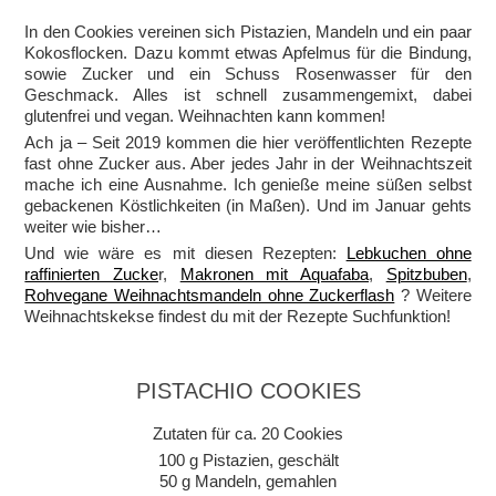
In den Cookies vereinen sich Pistazien, Mandeln und ein paar
Kokosflocken. Dazu kommt etwas Apfelmus für die Bindung,
sowie Zucker und ein Schuss Rosenwasser für den
Geschmack. Alles ist schnell zusammengemixt, dabei
glutenfrei und vegan. Weihnachten kann kommen!
Ach ja – Seit 2019 kommen die hier veröffentlichten Rezepte
fast ohne Zucker aus. Aber jedes Jahr in der Weihnachtszeit
mache ich eine Ausnahme. Ich genieße meine süßen selbst
gebackenen Köstlichkeiten (in Maßen). Und im Januar gehts
weiter wie bisher…
Und wie wäre es mit diesen Rezepten:
Lebkuchen ohne
raffinierten Zucke
r,
Makronen mit Aquafaba
,
Spitzbuben
,
Rohvegane Weihnachtsmandeln ohne Zuckerflash
? Weitere
Weihnachtskekse findest du mit der Rezepte Suchfunktion!
PISTACHIO COOKIES
Zutaten für ca. 20 Cookies
100 g Pistazien, geschält
50 g Mandeln, gemahlen