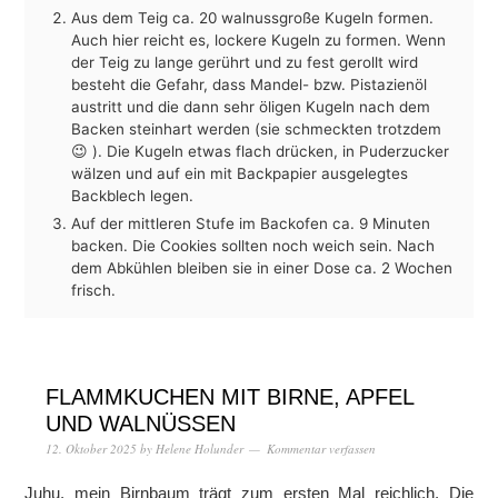
Aus dem Teig ca. 20 walnussgroße Kugeln formen.
Auch hier reicht es, lockere Kugeln zu formen. Wenn
der Teig zu lange gerührt und zu fest gerollt wird
besteht die Gefahr, dass Mandel- bzw. Pistazienöl
austritt und die dann sehr öligen Kugeln nach dem
Backen steinhart werden (sie schmeckten trotzdem
😉 ). Die Kugeln etwas flach drücken, in Puderzucker
wälzen und auf ein mit Backpapier ausgelegtes
Backblech legen.
Auf der mittleren Stufe im Backofen ca. 9 Minuten
backen. Die Cookies sollten noch weich sein. Nach
dem Abkühlen bleiben sie in einer Dose ca. 2 Wochen
frisch.
FLAMMKUCHEN MIT BIRNE, APFEL
UND WALNÜSSEN
12. Oktober 2025
by
Helene Holunder
Kommentar verfassen
Juhu, mein Birnbaum trägt zum ersten Mal reichlich. Die