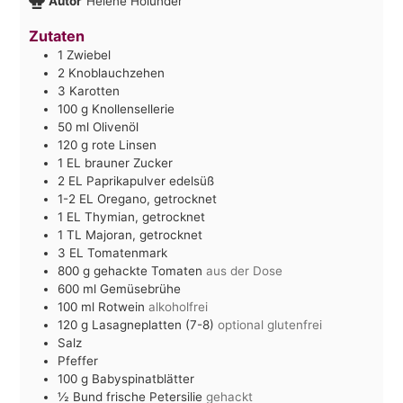
Autor
Helene Holunder
Zutaten
1
Zwiebel
2
Knoblauchzehen
3
Karotten
100
g
Knollensellerie
50
ml
Olivenöl
120
g
rote Linsen
1
EL
brauner Zucker
2
EL
Paprikapulver edelsüß
1-2
EL
Oregano, getrocknet
1
EL
Thymian, getrocknet
1
TL
Majoran, getrocknet
3
EL
Tomatenmark
800
g
gehackte Tomaten
aus der Dose
600
ml
Gemüsebrühe
100
ml
Rotwein
alkoholfrei
120
g
Lasagneplatten (7-8)
optional glutenfrei
Salz
Pfeffer
100
g
Babyspinatblätter
½
Bund frische Petersilie
gehackt