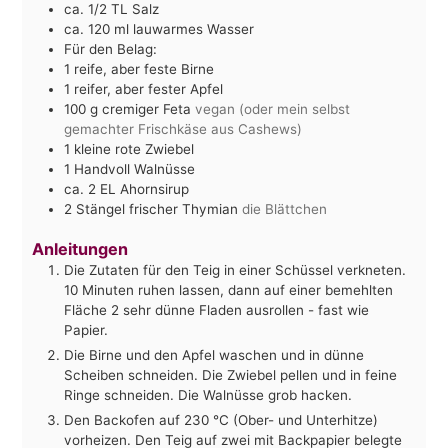
ca. 1/2
TL
Salz
ca. 120
ml
lauwarmes Wasser
Für den Belag:
1
reife, aber feste Birne
1
reifer, aber fester Apfel
100
g
cremiger Feta
vegan (oder mein selbst
gemachter Frischkäse aus Cashews)
1
kleine rote Zwiebel
1
Handvoll Walnüsse
ca. 2
EL
Ahornsirup
2
Stängel
frischer Thymian
die Blättchen
Anleitungen
Die Zutaten für den Teig in einer Schüssel verkneten.
10 Minuten ruhen lassen, dann auf einer bemehlten
Fläche 2 sehr dünne Fladen ausrollen - fast wie
Papier.
Die Birne und den Apfel waschen und in dünne
Scheiben schneiden. Die Zwiebel pellen und in feine
Ringe schneiden. Die Walnüsse grob hacken.
Den Backofen auf 230 °C (Ober- und Unterhitze)
vorheizen. Den Teig auf zwei mit Backpapier belegte