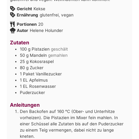
Gericht
Kekse
Ernährung
glutenfrei, vegan
Portionen
20
Autor
Helene Holunder
Zutaten
100
g
Pistazien
geschält
50
g
Mandeln
gemahlen
25
g
Kokosraspel
80
g
Zucker
1
Paket
Vanillezucker
1
EL
Apfelmus
1
EL
Rosenwasser
Puderzucker
Anleitungen
Den Backofen auf 160 °C (Ober- und Unterhitze
vorheizen). Die Pistazien im Mixer fein mahlen. In
einer Schüssel alle Zutaten bis auf den Puderzucker
zu einem Teig vermengen, dabei nicht zu lange
kneten.