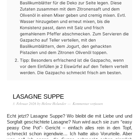
Basilikumblätter für die Deko zur Seite legen. Diese
Zutaten zusammen mit dem Zitronensaft und dem
Olivenöl in einen Mixer geben und cremig mixen. Evtl.
Wasser hinzugeben und erneut mixen, bis die
Konsistenz passt, dann mit Salz und frisch
gemahlenem Pfeffer abschmecken. Zum Servieren die
Gazpacho auf Teller verteilen, mit den
Basilikumblättern, dem Jogurt, den gehackten
Pistazien und dem Zitronen Olivenöl toppen.
Tipp: Besonders erfrischend ist die Gazpacho, wenn
vor dem Einfüllen je 2 Eiswürfel auf den Tellern verteilt
werden. Die Gazpacho schmeckt frisch am besten.
LASAGNE SUPPE
3. Februar 2026
by
Helene Holunder
Kommentar verfassen
Echt jetzt? Lasagne Suppe? Wo bleibt die mit Liebe und und
Sorgfalt geschichtete Lasagne? Nun wird auch sie zum “easy
peasy One Pot”- Gericht – einfach alles rein in den Topf,
schmeckt schon irgendwie… Ich hatte also Vorurteile. Aber