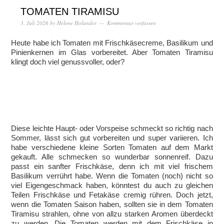
TOMATEN TIRAMISU
3. Juli 2026
by
Helene Holunder
Kommentar verfassen
Heute habe ich Tomaten mit Frischkäsecreme, Basilikum und
Pinienkernen im Glas vorbereitet. Aber Tomaten Tiramisu
klingt doch viel genussvoller, oder?
Diese leichte Haupt- oder Vorspeise schmeckt so richtig nach
Sommer, lässt sich gut vorbereiten und super variieren. Ich
habe verschiedene kleine Sorten Tomaten auf dem Markt
gekauft. Alle schmecken so wunderbar sonnenreif. Dazu
passt ein sanfter Frischkäse, denn ich mit viel frischem
Basilikum verrührt habe. Wenn die Tomaten (noch) nicht so
viel Eigengeschmack haben, könntest du auch zu gleichen
Teilen Frischkäse und Fetakäse cremig rühren. Doch jetzt,
wenn die Tomaten Saison haben, sollten sie in dem Tomaten
Tiramisu strahlen, ohne von allzu starken Aromen überdeckt
zu werden. Die Tomaten werden mit dem Frischkäse in