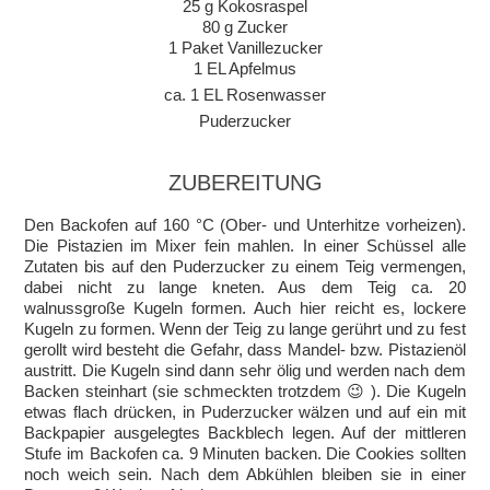
25 g Kokosraspel
80 g Zucker
1 Paket Vanillezucker
1 EL Apfelmus
ca. 1 EL Rosenwasser
Puderzucker
ZUBEREITUNG
Den Backofen auf 160 °C (Ober- und Unterhitze vorheizen).
Die Pistazien im Mixer fein mahlen. In einer Schüssel alle
Zutaten bis auf den Puderzucker zu einem Teig vermengen,
dabei nicht zu lange kneten. Aus dem Teig ca. 20
walnussgroße Kugeln formen. Auch hier reicht es, lockere
Kugeln zu formen. Wenn der Teig zu lange gerührt und zu fest
gerollt wird besteht die Gefahr, dass Mandel- bzw. Pistazienöl
austritt. Die Kugeln sind dann sehr ölig und werden nach dem
Backen steinhart (sie schmeckten trotzdem 😉 ). Die Kugeln
etwas flach drücken, in Puderzucker wälzen und auf ein mit
Backpapier ausgelegtes Backblech legen. Auf der mittleren
Stufe im Backofen ca. 9 Minuten backen. Die Cookies sollten
noch weich sein. Nach dem Abkühlen bleiben sie in einer