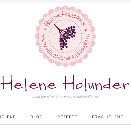
Helene Holunder
plant based food for families and foodlovers
HELENE
BLOG
REZEPTE
FRAG HELENE