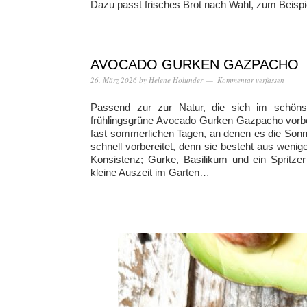
Dazu passt frisches Brot nach Wahl, zum Beispie
AVOCADO GURKEN GAZPACHO
26. März 2026
by
Helene Holunder
Kommentar verfassen
Passend zur zur Natur, die sich im schönste
frühlingsgrüne Avocado Gurken Gazpacho vorber
fast sommerlichen Tagen, an denen es die Sonn
schnell vorbereitet, denn sie besteht aus weni
Konsistenz; Gurke, Basilikum und ein Spritzer
kleine Auszeit im Garten…