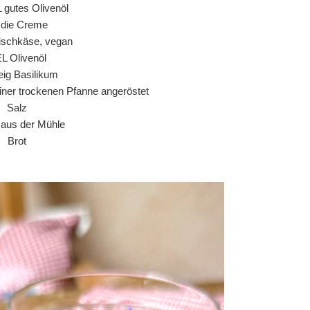
L gutes Olivenöl
r die Creme
ischkäse, vegan
EL Olivenöl
ig Basilikum
einer trockenen Pfanne angeröstet
Salz
r aus der Mühle
Brot