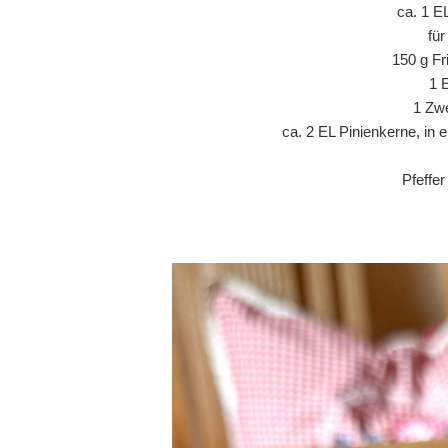
ca. 1 E
fü
150 g Fr
1 
1 Zwe
ca. 2 EL Pinienkerne, in 
Pfeffe