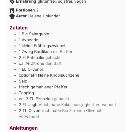
Ernährung
glutenfrei, sojafrei, vegan
Portionen
2
Autor
Helene Holunder
Zutaten
1
Bio Salatgurke
1
Avocado
1
kleine Frühlingszwiebel
1
Zweig Basilikum
die Blätter
2
El
Petersilie
gehackt
ca. ½
Zitrone
den Saft
1
EL
Olivenöl
optional 1 kleine Knoblauchzehe
Salz
frisch gemahlener Pfeffer
Topping
ca. 2
TL
Pistazien
gehackt
2
EL
Joghurt
ich habe Kokosnussjoghurt verwendet
2
TL
Olivenöl
ich habe Bio Zitronen Olivenöl
verwendet
Anleitungen