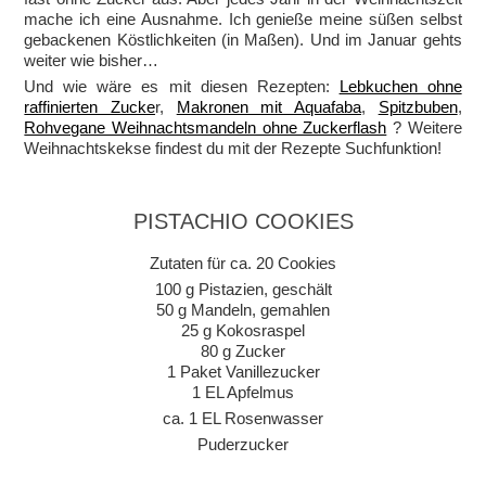
mache ich eine Ausnahme. Ich genieße meine süßen selbst
gebackenen Köstlichkeiten (in Maßen). Und im Januar gehts
weiter wie bisher…
Und wie wäre es mit diesen Rezepten:
Lebkuchen ohne
raffinierten Zucke
r,
Makronen mit Aquafaba
,
Spitzbuben
,
Rohvegane Weihnachtsmandeln ohne Zuckerflash
? Weitere
Weihnachtskekse findest du mit der Rezepte Suchfunktion!
PISTACHIO COOKIES
Zutaten für ca. 20 Cookies
100 g Pistazien, geschält
50 g Mandeln, gemahlen
25 g Kokosraspel
80 g Zucker
1 Paket Vanillezucker
1 EL Apfelmus
ca. 1 EL Rosenwasser
Puderzucker