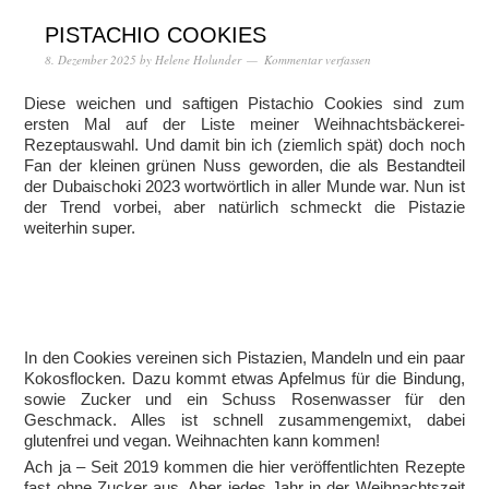
PISTACHIO COOKIES
8. Dezember 2025
by
Helene Holunder
Kommentar verfassen
Diese weichen und saftigen Pistachio Cookies sind zum
ersten Mal auf der Liste meiner Weihnachtsbäckerei-
Rezeptauswahl. Und damit bin ich (ziemlich spät) doch noch
Fan der kleinen grünen Nuss geworden, die als Bestandteil
der Dubaischoki 2023 wortwörtlich in aller Munde war. Nun ist
der Trend vorbei, aber natürlich schmeckt die Pistazie
weiterhin super.
In den Cookies vereinen sich Pistazien, Mandeln und ein paar
Kokosflocken. Dazu kommt etwas Apfelmus für die Bindung,
sowie Zucker und ein Schuss Rosenwasser für den
Geschmack. Alles ist schnell zusammengemixt, dabei
glutenfrei und vegan. Weihnachten kann kommen!
Ach ja – Seit 2019 kommen die hier veröffentlichten Rezepte
fast ohne Zucker aus. Aber jedes Jahr in der Weihnachtszeit