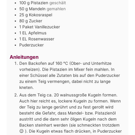
100
g
Pistazien
geschält
50
g
Mandeln
gemahlen
25
g
Kokosraspel
80
g
Zucker
1
Paket
Vanillezucker
1
EL
Apfelmus
1
EL
Rosenwasser
Puderzucker
Anleitungen
Den Backofen auf 160 °C (Ober- und Unterhitze
vorheizen). Die Pistazien im Mixer fein mahlen. In
einer Schüssel alle Zutaten bis auf den Puderzucker
zu einem Teig vermengen, dabei nicht zu lange
kneten.
Aus dem Teig ca. 20 walnussgroße Kugeln formen.
Auch hier reicht es, lockere Kugeln zu formen. Wenn
der Teig zu lange gerührt und zu fest gerollt wird
besteht die Gefahr, dass Mandel- bzw. Pistazienöl
austritt und die dann sehr öligen Kugeln nach dem
Backen steinhart werden (sie schmeckten trotzdem
😉 ). Die Kugeln etwas flach drücken, in Puderzucker