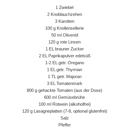
1 Zwiebel
2 Knoblauchzehen
3 Karotten
100 g Knollensellerie
50 ml Olivenöl
120 g rote Linsen
1 EL brauner Zucker
2 EL Paprikapulver edelsüß
1-2 EL getr. Oregano
1 EL getr. Thymian
1 TL getr. Majoran
3 EL Tomatenmark
800 g gehackte Tomaten (aus der Dose)
600 ml Gemüsebrühe
100 ml Rotwein (alkoholfrei)
120 g Lasagneplatten (7-8, optional glutenfrei)
Salz
Pfeffer