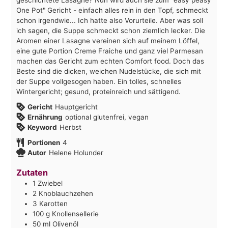
One Pot" Gericht - einfach alles rein in den Topf, schmeckt
schon irgendwie... Ich hatte also Vorurteile. Aber was soll
ich sagen, die Suppe schmeckt schon ziemlich lecker. Die
Aromen einer Lasagne vereinen sich auf meinem Löffel,
eine gute Portion Creme Fraiche und ganz viel Parmesan
machen das Gericht zum echten Comfort food. Doch das
Beste sind die dicken, weichen Nudelstücke, die sich mit
der Suppe vollgesogen haben. Ein tolles, schnelles
Wintergericht; gesund, proteinreich und sättigend.
Gericht
Hauptgericht
Ernährung
optional glutenfrei, vegan
Keyword
Herbst
Portionen
4
Autor
Helene Holunder
Zutaten
1
Zwiebel
2
Knoblauchzehen
3
Karotten
100
g
Knollensellerie
50
ml
Olivenöl