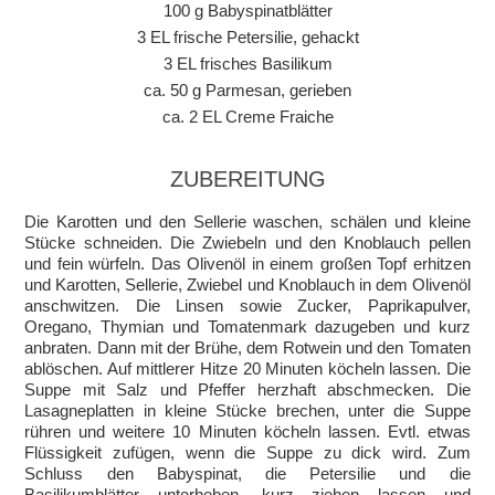
100 g Babyspinatblätter
3 EL frische Petersilie, gehackt
3 EL frisches Basilikum
ca. 50 g Parmesan, gerieben
ca. 2 EL Creme Fraiche
ZUBEREITUNG
Die Karotten und den Sellerie waschen, schälen und kleine
Stücke schneiden. Die Zwiebeln und den Knoblauch pellen
und fein würfeln. Das Olivenöl in einem großen Topf erhitzen
und Karotten, Sellerie, Zwiebel und Knoblauch in dem Olivenöl
anschwitzen. Die Linsen sowie Zucker, Paprikapulver,
Oregano, Thymian und Tomatenmark dazugeben und kurz
anbraten. Dann mit der Brühe, dem Rotwein und den Tomaten
ablöschen. Auf mittlerer Hitze 20 Minuten köcheln lassen. Die
Suppe mit Salz und Pfeffer herzhaft abschmecken. Die
Lasagneplatten in kleine Stücke brechen, unter die Suppe
rühren und weitere 10 Minuten köcheln lassen. Evtl. etwas
Flüssigkeit zufügen, wenn die Suppe zu dick wird. Zum
Schluss den Babyspinat, die Petersilie und die
Basilikumblätter unterheben, kurz ziehen lassen und