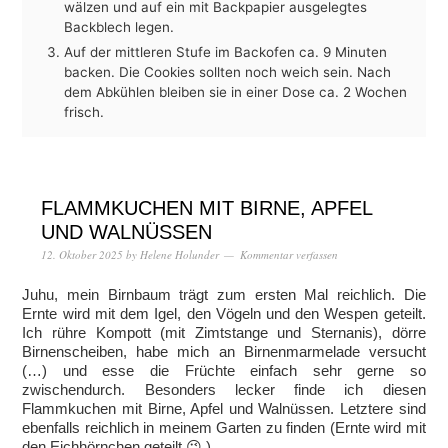
wälzen und auf ein mit Backpapier ausgelegtes
Backblech legen.
Auf der mittleren Stufe im Backofen ca. 9 Minuten
backen. Die Cookies sollten noch weich sein. Nach
dem Abkühlen bleiben sie in einer Dose ca. 2 Wochen
frisch.
FLAMMKUCHEN MIT BIRNE, APFEL
UND WALNÜSSEN
12. Oktober 2025
by
Helene Holunder
Kommentar verfassen
Juhu, mein Birnbaum trägt zum ersten Mal reichlich. Die
Ernte wird mit dem Igel, den Vögeln und den Wespen geteilt.
Ich rühre Kompott (mit Zimtstange und Sternanis), dörre
Birnenscheiben, habe mich an Birnenmarmelade versucht
(…) und esse die Früchte einfach sehr gerne so
zwischendurch. Besonders lecker finde ich diesen
Flammkuchen mit Birne, Apfel und Walnüssen. Letztere sind
ebenfalls reichlich in meinem Garten zu finden (Ernte wird mit
den Eichhörnchen geteilt 😉 ).