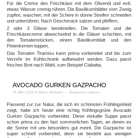
Für die Creme den Frischkäse mit dem Olivenöl und evtl.
etwas Wasser cremig rühren. Die Basilikumblätter vom Zweig
zupfen, waschen, mit der Schere in dünne Streifen schneiden
und unterrühren. Nach Geschmack salzen und pfeffern.
2 oder 3 Gläser bereitstellen. Die Tomaten und die
Frischkäsecreme abwechselnd in die Gläser schichten, mit
den Tomatenstücken, einem Basilikumblatt und den
Pinienkernen toppen.
Das Tomaten Tiramisu kann prima vorbereitet und bis zum
Verzehr im Kühlschrank aufbewahrt werden. Dazu passt
frisches Brot nach Wahl, zum Beispiel Ciabatta.
AVOCADO GURKEN GAZPACHO
26. März 2026
by
Helene Holunder
Kommentar verfassen
Passend zur zur Natur, die sich im schönsten Frühlingskleid
zeigt, habe ich heute eine richtig frühlingsgrüne Avocado
Gurken Gazpacho vorbereitet. Diese eiskalte Suppe passt
schon prima zu den fast sommerlichen Tagen, an denen es
die Sonne mit uns besonders gut meint. Die Gazpacho ist
super schnell vorbereitet, denn sie besteht aus wenigen