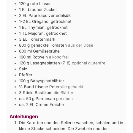
120
g
rote Linsen
1
EL
brauner Zucker
2
EL
Paprikapulver edelsüß
1-2
EL
Oregano, getrocknet
1
EL
Thymian, getrocknet
1
TL
Majoran, getrocknet
3
EL
Tomatenmark
800
g
gehackte Tomaten
aus der Dose
600
ml
Gemüsebrühe
100
ml
Rotwein
alkoholfrei
120
g
Lasagneplatten (7-8)
optional glutenfrei
Salz
Pfeffer
100
g
Babyspinatblätter
½
Bund frische Petersilie
gehackt
3
Stiele Basilikum
die Blätter
ca. 50
g
Parmesan
gerieben
ca. 2
EL
Creme Fraiche
Anleitungen
Die Karotten und den Sellerie waschen, schälen und in
kleine Stücke schneiden. Die Zwiebeln und den