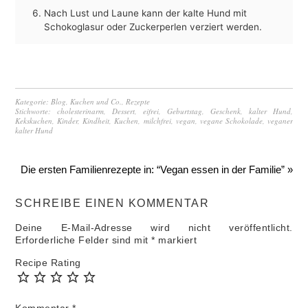
Nach Lust und Laune kann der kalte Hund mit
Schokoglasur oder Zuckerperlen verziert werden.
Kategorie:
Blog
,
Kuchen und Co.
,
Rezepte
Stichworte:
cholesterinarm
,
Dessert
,
eifrei
,
Geburtstag
,
Geschenk
,
kalter Hund
,
Kekskuchen
,
Kinder
,
Kindheit
,
Kuchen
,
milchfrei
,
vegan
,
vegane Schokolade
,
veganer
kalter Hund
Die ersten Familienrezepte in: “Vegan essen in der Familie” »
SCHREIBE EINEN KOMMENTAR
Deine E-Mail-Adresse wird nicht veröffentlicht.
Erforderliche Felder sind mit
*
markiert
Recipe Rating
Kommentar
*