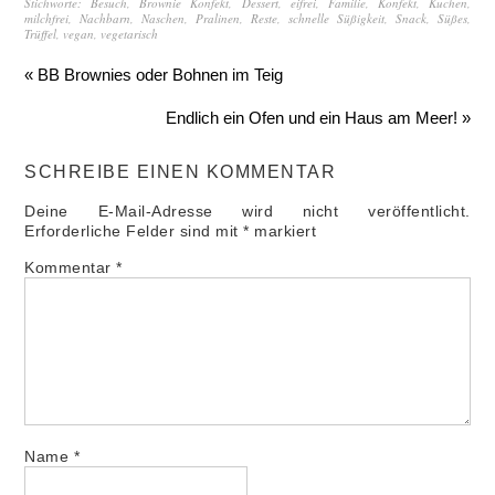
Stichworte:
Besuch
,
Brownie Konfekt
,
Dessert
,
eifrei
,
Familie
,
Konfekt
,
Kuchen
,
milchfrei
,
Nachbarn
,
Naschen
,
Pralinen
,
Reste
,
schnelle Süßigkeit
,
Snack
,
Süßes
,
Trüffel
,
vegan
,
vegetarisch
« BB Brownies oder Bohnen im Teig
Endlich ein Ofen und ein Haus am Meer! »
SCHREIBE EINEN KOMMENTAR
Deine E-Mail-Adresse wird nicht veröffentlicht.
Erforderliche Felder sind mit
*
markiert
Kommentar
*
Name
*