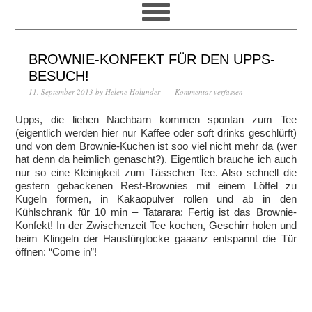
BROWNIE-KONFEKT FÜR DEN UPPS-
BESUCH!
11. September 2013
by
Helene Holunder
Kommentar verfassen
Upps, die lieben Nachbarn kommen spontan zum Tee
(eigentlich werden hier nur Kaffee oder soft drinks geschlürft)
und von dem Brownie-Kuchen ist soo viel nicht mehr da (wer
hat denn da heimlich genascht?). Eigentlich brauche ich auch
nur so eine Kleinigkeit zum Tässchen Tee. Also schnell die
gestern gebackenen Rest-Brownies mit einem Löffel zu
Kugeln formen, in Kakaopulver rollen und ab in den
Kühlschrank für 10 min – Tatarara: Fertig ist das Brownie-
Konfekt! In der Zwischenzeit Tee kochen, Geschirr holen und
beim Klingeln der Haustürglocke gaaanz entspannt die Tür
öffnen: “Come in”!