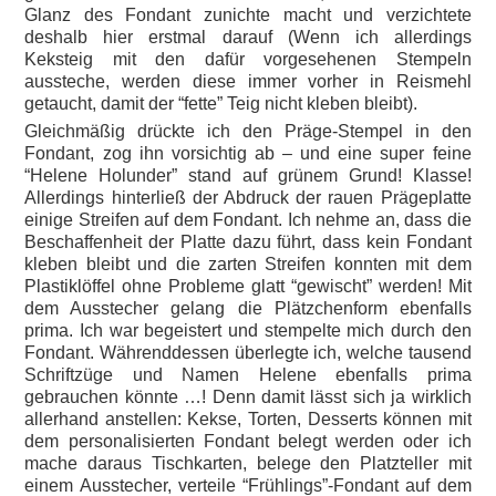
Glanz des Fondant zunichte macht und verzichtete
deshalb hier erstmal darauf (Wenn ich allerdings
Keksteig mit den dafür vorgesehenen Stempeln
aussteche, werden diese immer vorher in Reismehl
getaucht, damit der “fette” Teig nicht kleben bleibt).
Gleichmäßig drückte ich den Präge-Stempel in den
Fondant, zog ihn vorsichtig ab – und eine super feine
“Helene Holunder” stand auf grünem Grund! Klasse!
Allerdings hinterließ der Abdruck der rauen Prägeplatte
einige Streifen auf dem Fondant. Ich nehme an, dass die
Beschaffenheit der Platte dazu führt, dass kein Fondant
kleben bleibt und die zarten Streifen konnten mit dem
Plastiklöffel ohne Probleme glatt “gewischt” werden! Mit
dem Ausstecher gelang die Plätzchenform ebenfalls
prima. Ich war begeistert und stempelte mich durch den
Fondant. Währenddessen überlegte ich, welche tausend
Schriftzüge und Namen Helene ebenfalls prima
gebrauchen könnte …! Denn damit lässt sich ja wirklich
allerhand anstellen: Kekse, Torten, Desserts können mit
dem personalisierten Fondant belegt werden oder ich
mache daraus Tischkarten, belege den Platzteller mit
einem Ausstecher, verteile “Frühlings”-Fondant auf dem