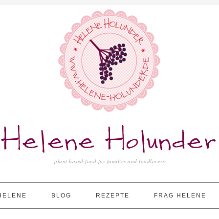
Helene Holunder
plant based food for families and foodlovers
HELENE
BLOG
REZEPTE
FRAG HELENE