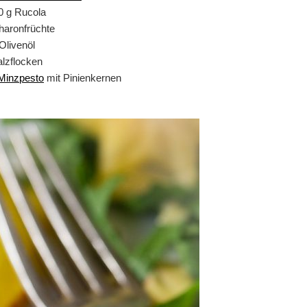
0 g Rucola
haronfrüchte
Olivenöl
lzflocken
Minzpesto
mit Pinienkernen