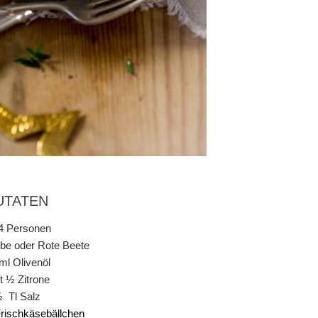
UTATEN
 4 Personen
be oder Rote Beete
ml Olivenöl
t ½ Zitrone
 Tl Salz
rischkäsebällchen