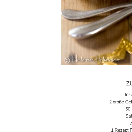
Z
für
2 große Gel
50 
Saf
½
1 Rezept
F