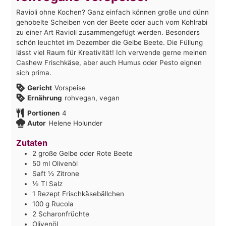
Ravioli ohne Kochen? Ganz einfach können große und dünn
gehobelte Scheiben von der Beete oder auch vom Kohlrabi
zu einer Art Ravioli zusammengefügt werden. Besonders
schön leuchtet im Dezember die Gelbe Beete. Die Füllung
lässt viel Raum für Kreativität! Ich verwende gerne meinen
Cashew Frischkäse, aber auch Humus oder Pesto eignen
sich prima.
Gericht
Vorspeise
Ernährung
rohvegan, vegan
Portionen
4
Autor
Helene Holunder
Zutaten
2
große Gelbe oder Rote Beete
50
ml
Olivenöl
Saft ½ Zitrone
½
Tl Salz
1
Rezept Frischkäsebällchen
100
g
Rucola
2
Scharonfrüchte
Olivenöl