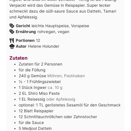
Verpackt wird das Gemüse in Reispapier. Super lecker
schmeckt dazu die süß-saure Sauce aus Datteln, Tamari
und Apfelessig.
Gericht
leichte Hauptspeise, Vorspeise
Ernährung
rohvegan, vegan
Portionen
12
Autor
Helene Holunder
Zutaten
Zutaten für 2 Personen
für die Füllung
240
g
Gemüse
Möhren, Pastinaken
½ - 1
Frühlingszwiebel
1
Stück Ingwer
ca. 10 g
2
EL Shiro Miso Paste
1
EL Reisessig
oder Apfelessig
optional: 1 TL geröstetes Sesamöl für den Geschmack
12
Blatt Reispapier
12
Schnittlauchröllchen oder Zahnstocher
für die Sauce
5
Medjool Datteln