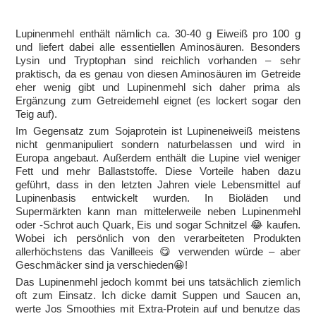
Lupinenmehl enthält nämlich ca. 30-40 g Eiweiß pro 100 g
und liefert dabei alle essentiellen Aminosäuren. Besonders
Lysin und Tryptophan sind reichlich vorhanden – sehr
praktisch, da es genau von diesen Aminosäuren im Getreide
eher wenig gibt und Lupinenmehl sich daher prima als
Ergänzung zum Getreidemehl eignet (es lockert sogar den
Teig auf).
Im Gegensatz zum Sojaprotein ist Lupineneiweiß meistens
nicht genmanipuliert sondern naturbelassen und wird in
Europa angebaut. Außerdem enthält die Lupine viel weniger
Fett und mehr Ballaststoffe. Diese Vorteile haben dazu
geführt, dass in den letzten Jahren viele Lebensmittel auf
Lupinenbasis entwickelt wurden. In Bioläden und
Supermärkten kann man mittelerweile neben Lupinenmehl
oder -Schrot auch Quark, Eis und sogar Schnitzel 😂 kaufen.
Wobei ich persönlich von den verarbeiteten Produkten
allerhöchstens das Vanilleeis 😋 verwenden würde – aber
Geschmäcker sind ja verschieden😀!
Das Lupinenmehl jedoch kommt bei uns tatsächlich ziemlich
oft zum Einsatz. Ich dicke damit Suppen und Saucen an,
werte Jos Smoothies mit Extra-Protein auf und benutze das