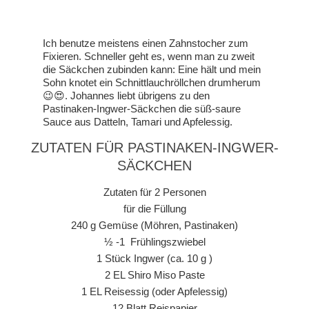
Ich benutze meistens einen Zahnstocher zum
Fixieren. Schneller geht es, wenn man zu zweit
die Säckchen zubinden kann: Eine hält und mein
Sohn knotet ein Schnittlauchröllchen drumherum
😉😍. Johannes liebt übrigens zu den
Pastinaken-Ingwer-Säckchen die süß-saure
Sauce aus Datteln, Tamari und Apfelessig.
ZUTATEN FÜR PASTINAKEN-INGWER-
SÄCKCHEN
Zutaten für 2 Personen
für die Füllung
240 g Gemüse (Möhren, Pastinaken)
½ -1 Frühlingszwiebel
1 Stück Ingwer (ca. 10 g )
2 EL Shiro Miso Paste
1 EL Reisessig (oder Apfelessig)
12 Blatt Reispapier