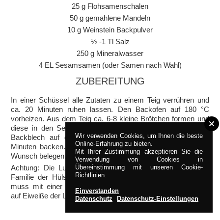
25 g Flohsamenschalen
50 g gemahlene Mandeln
10 g Weinstein Backpulver
½ -1 Tl Salz
250 g Mineralwasser
4 EL Sesamsamen (oder Samen nach Wahl)
ZUBEREITUNG
In einer Schüssel alle Zutaten zu einem Teig verrühren und
ca. 20 Minuten ruhen lassen. Den Backofen auf 180 °C
vorheizen. Aus dem Teig ca. 6-8 kleine Brötchen formen und
diese in den Sesamsamen wälzen. Die Brötchen auf dem
Wir verwenden Cookies, um Ihnen die beste
Backblech auf der mittleren Schiene im Ofen ca. 15-20
Online-Erfahrung zu bieten.
Minuten backen. Auskühlen lassen, aufschneiden und nach
Mit Ihrer Zustimmung akzeptieren Sie die
Wunsch belegen.
Verwendung von Cookies in
Übereinstimmung mit unseren Cookie-
Achtung: Die Lupine gehört genauso wie die Erdnuss zur
Richtlinien.
Familie der Hülsenfrüchtler. Wer eine Erdnuss Allergie hat,
muss mit einer erhöhten Wahrscheinlichkeit rechnen, auch
Einverstanden
auf Eiweiße der Lupine allergisch zu reagieren.
Datenschutz
Datenschutz-Einstellungen