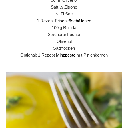
50 ml Olivenöl
Saft ½ Zitrone
½ Tl Salz
1 Rezept
Frischkäsebällchen
100 g Rucola
2 Scharonfrüchte
Olivenöl
Salzflocken
Optional: 1 Rezept
Minzpesto
mit Pinienkernen