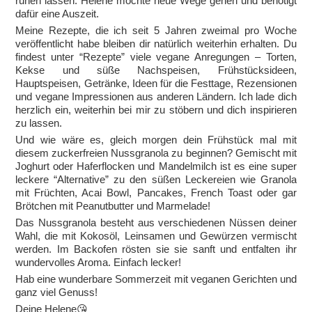
ruhen lassen. Helene möchte neue Wege gehen und benötigt
dafür eine Auszeit.
Meine Rezepte, die ich seit 5 Jahren zweimal pro Woche
veröffentlicht habe bleiben dir natürlich weiterhin erhalten. Du
findest unter “Rezepte” viele vegane Anregungen – Torten,
Kekse und süße Nachspeisen, Frühstücksideen,
Hauptspeisen, Getränke, Ideen für die Festtage, Rezensionen
und vegane Impressionen aus anderen Ländern. Ich lade dich
herzlich ein, weiterhin bei mir zu stöbern und dich inspirieren
zu lassen.
Und wie wäre es, gleich morgen dein Frühstück mal mit
diesem zuckerfreien Nussgranola zu beginnen? Gemischt mit
Joghurt oder Haferflocken und Mandelmilch ist es eine super
leckere “Alternative” zu den süßen Leckereien wie Granola
mit Früchten, Acai Bowl, Pancakes, French Toast oder gar
Brötchen mit Peanutbutter und Marmelade!
Das Nussgranola besteht aus verschiedenen Nüssen deiner
Wahl, die mit Kokosöl, Leinsamen und Gewürzen vermischt
werden. Im Backofen rösten sie sie sanft und entfalten ihr
wundervolles Aroma. Einfach lecker!
Hab eine wunderbare Sommerzeit mit veganen Gerichten und
ganz viel Genuss!
Deine Helene😘