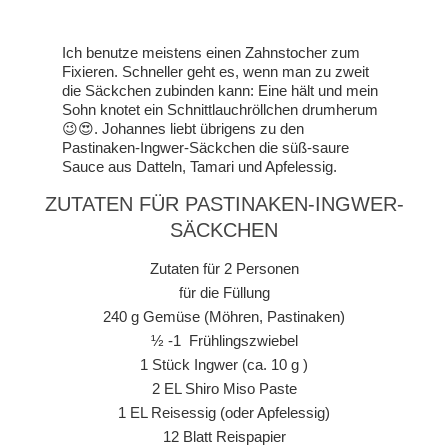
Ich benutze meistens einen Zahnstocher zum
Fixieren. Schneller geht es, wenn man zu zweit
die Säckchen zubinden kann: Eine hält und mein
Sohn knotet ein Schnittlauchröllchen drumherum
😉😍. Johannes liebt übrigens zu den
Pastinaken-Ingwer-Säckchen die süß-saure
Sauce aus Datteln, Tamari und Apfelessig.
ZUTATEN FÜR PASTINAKEN-INGWER-
SÄCKCHEN
Zutaten für 2 Personen
für die Füllung
240 g Gemüse (Möhren, Pastinaken)
½ -1 Frühlingszwiebel
1 Stück Ingwer (ca. 10 g )
2 EL Shiro Miso Paste
1 EL Reisessig (oder Apfelessig)
12 Blatt Reispapier