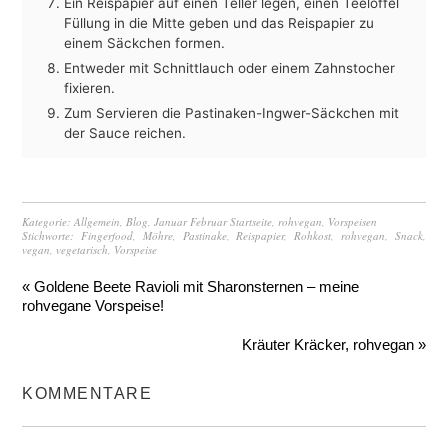
Ein Reispapier auf einen Teller legen, einen Teelöffel
Füllung in die Mitte geben und das Reispapier zu
einem Säckchen formen.
Entweder mit Schnittlauch oder einem Zahnstocher
fixieren.
Zum Servieren die Pastinaken-Ingwer-Säckchen mit
der Sauce reichen.
Kategorie:
Allgemein
,
Blog
,
Januar Februar Startseite
,
rohvegan
,
Vorspeisen
Stichworte:
Fingerfood
,
Möhre
,
Pastinake
,
Reispapier
,
Rohkost
,
rohvegan
,
Snack
,
vegan
,
vegetarisch
,
Vorspeise
« Goldene Beete Ravioli mit Sharonsternen – meine
rohvegane Vorspeise!
Kräuter Kräcker, rohvegan »
KOMMENTARE