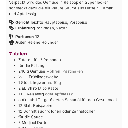
Verpackt wird das Gemüse in Reispapier. Super lecker
schmeckt dazu die süß-saure Sauce aus Datteln, Tamari
und Apfelessig.
Gericht
leichte Hauptspeise, Vorspeise
Ernährung
rohvegan, vegan
Portionen
12
Autor
Helene Holunder
Zutaten
Zutaten für 2 Personen
für die Füllung
240
g
Gemüse
Möhren, Pastinaken
½ - 1
Frühlingszwiebel
1
Stück Ingwer
ca. 10 g
2
EL Shiro Miso Paste
1
EL Reisessig
oder Apfelessig
optional: 1 TL geröstetes Sesamöl für den Geschmack
12
Blatt Reispapier
12
Schnittlauchröllchen oder Zahnstocher
für die Sauce
5
Medjool Datteln